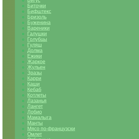
Бигус
Биточки
Бифштекс
Бризоль
Буженина
Вареники
Галушки
Голубцы
Гуляш
Долма
Ежики
Жаркое
Жульен
Зразы
Карри
Каши
Кебаб
Котлеты
Лазанья
Лангет
Лобио
Мамалыга
Манты
Мясо по-французски
Омлет