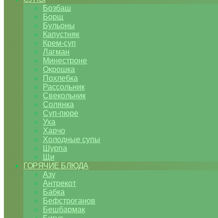
Бозбаш
Борщ
Бульоны
Капустняк
Крем-суп
Лагман
Минестроне
Окрошка
Похлебка
Рассольник
Свекольник
Солянка
Суп-пюре
Уха
Харчо
Холодные супы
Шурпа
Щи
ГОРЯЧИЕ БЛЮДА
Азу
Антрекот
Бабка
Бефстроганов
Бешбармак