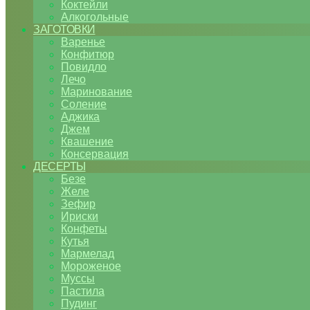
Коктейли
Алкогольные
ЗАГОТОВКИ
Варенье
Конфитюр
Повидло
Лечо
Маринование
Соление
Аджика
Джем
Квашение
Консервация
ДЕСЕРТЫ
Безе
Желе
Зефир
Ириски
Конфеты
Кутья
Мармелад
Мороженое
Муссы
Пастила
Пудинг