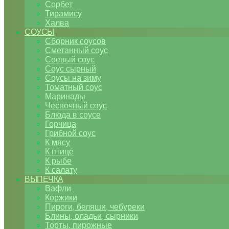
Сорбет
Тирамису
Халва
СОУСЫ
Сборник соусов
Сметанный соус
Соевый соус
Соус сырный
Соусы на зиму
Томатный соус
Маринады
Чесночный соус
Блюда в соусе
Горчица
Грибной соус
К мясу
К птице
К рыбе
К салату
ВЫПЕЧКА
Вафли
Коржики
Пироги, беляши, чебуреки
Блины, оладьи, сырники
Торты, пирожные