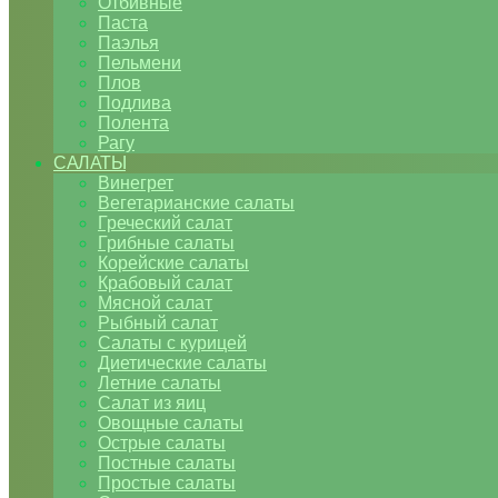
Отбивные
Паста
Паэлья
Пельмени
Плов
Подлива
Полента
Рагу
САЛАТЫ
Винегрет
Вегетарианские салаты
Греческий салат
Грибные салаты
Корейские салаты
Крабовый салат
Мясной салат
Рыбный салат
Салаты с курицей
Диетические салаты
Летние салаты
Салат из яиц
Овощные салаты
Острые салаты
Постные салаты
Простые салаты