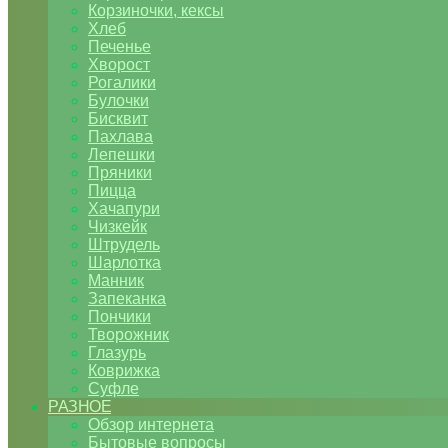
Корзиночки, кексы
Хлеб
Печенье
Хворост
Рогалики
Булочки
Бисквит
Пахлава
Лепешки
Пряники
Пицца
Хачапури
Чизкейк
Штрудель
Шарлотка
Манник
Запеканка
Пончики
Творожник
Глазурь
Коврижка
Суфле
РАЗНОЕ
Обзор интернета
Бытовые вопросы