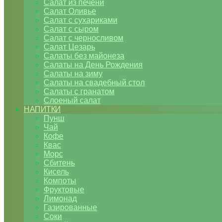
Салат из печени
Салат Оливье
Салат с сухариками
Салат с сыром
Салат с черносливом
Салат Цезарь
Салаты без майонеза
Салаты на День Рождения
Салаты на зиму
Салаты на свадебный стол
Салаты с гранатом
Слоеный салат
НАПИТКИ
Пунш
Чай
Кофе
Квас
Морс
Сбитень
Кисель
Компоты
Фруктовые
Лимонад
Газированные
Соки