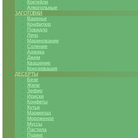
Коктейли
Алкогольные
ЗАГОТОВКИ
Варенье
Конфитюр
Повидло
Лечо
Маринование
Соление
Аджика
Джем
Квашение
Консервация
ДЕСЕРТЫ
Безе
Желе
Зефир
Ириски
Конфеты
Кутья
Мармелад
Мороженое
Муссы
Пастила
Пудинг