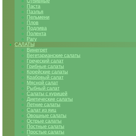
Отбивные
Паста
Паэлья
Пельмени
Плов
Подлива
Полента
Рагу
САЛАТЫ
Винегрет
Вегетарианские салаты
Греческий салат
Грибные салаты
Корейские салаты
Крабовый салат
Мясной салат
Рыбный салат
Салаты с курицей
Диетические салаты
Летние салаты
Салат из яиц
Овощные салаты
Острые салаты
Постные салаты
Простые салаты