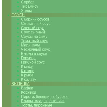
Сорбет
Тирамису
Халва
СОУСЫ
Сборник соусов
Сметанный соус
Соевый соус
Соус сырный
Соусы на зиму
Томатный соус
Маринады
Чесночный соус
Блюда в соусе
Горчица
Грибной соус
К мясу
К птице
К рыбе
К салату
ВЫПЕЧКА
Вафли
Коржики
Пироги, беляши, чебуреки
Блины, оладьи, сырники
Торты, пирожные