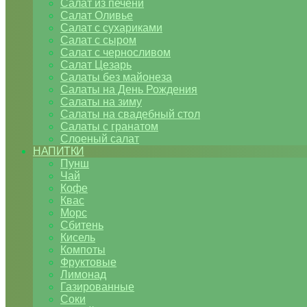
Салат из печени
Салат Оливье
Салат с сухариками
Салат с сыром
Салат с черносливом
Салат Цезарь
Салаты без майонеза
Салаты на День Рождения
Салаты на зиму
Салаты на свадебный стол
Салаты с гранатом
Слоеный салат
НАПИТКИ
Пунш
Чай
Кофе
Квас
Морс
Сбитень
Кисель
Компоты
Фруктовые
Лимонад
Газированные
Соки