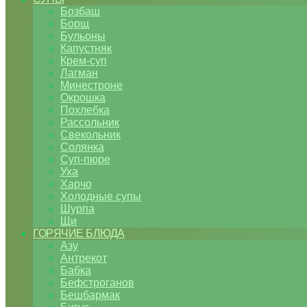
Бозбаш
Борщ
Бульоны
Капустняк
Крем-суп
Лагман
Минестроне
Окрошка
Похлебка
Рассольник
Свекольник
Солянка
Суп-пюре
Уха
Харчо
Холодные супы
Шурпа
Щи
ГОРЯЧИЕ БЛЮДА
Азу
Антрекот
Бабка
Бефстроганов
Бешбармак