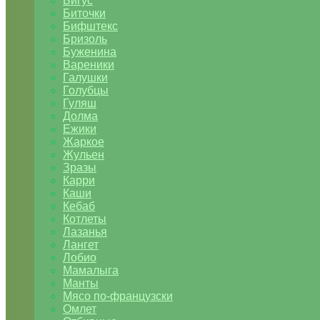
Бигус
Биточки
Бифштекс
Бризоль
Буженина
Вареники
Галушки
Голубцы
Гуляш
Долма
Ежики
Жаркое
Жульен
Зразы
Карри
Каши
Кебаб
Котлеты
Лазанья
Лангет
Лобио
Мамалыга
Манты
Мясо по-французски
Омлет