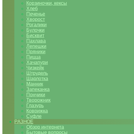
Корзиночки, кексы
Хлеб
Печенье
Хворост
Рогалики
Булочки
Бисквит
Пахлава
Лепешки
Пряники
Пицца
Хачапури
Чизкейк
Штрудель
Шарлотка
Манник
Запеканка
Пончики
Творожник
Глазурь
Коврижка
Суфле
РАЗНОЕ
Обзор интернета
Бытовые вопросы