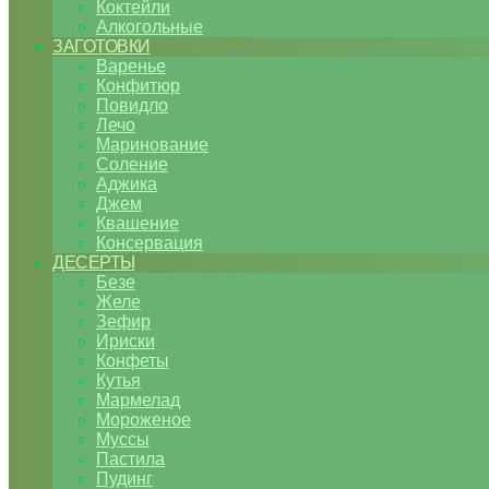
Коктейли
Алкогольные
ЗАГОТОВКИ
Варенье
Конфитюр
Повидло
Лечо
Маринование
Соление
Аджика
Джем
Квашение
Консервация
ДЕСЕРТЫ
Безе
Желе
Зефир
Ириски
Конфеты
Кутья
Мармелад
Мороженое
Муссы
Пастила
Пудинг