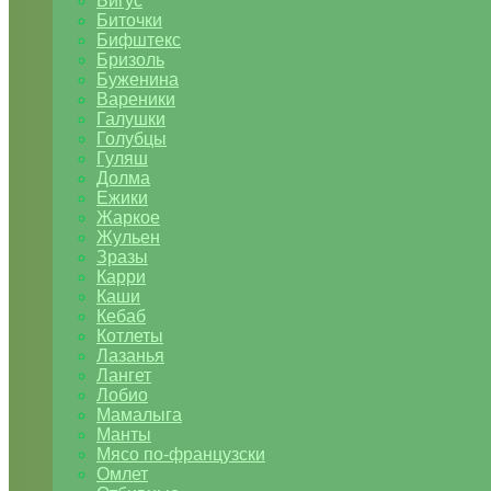
Бигус
Биточки
Бифштекс
Бризоль
Буженина
Вареники
Галушки
Голубцы
Гуляш
Долма
Ежики
Жаркое
Жульен
Зразы
Карри
Каши
Кебаб
Котлеты
Лазанья
Лангет
Лобио
Мамалыга
Манты
Мясо по-французски
Омлет