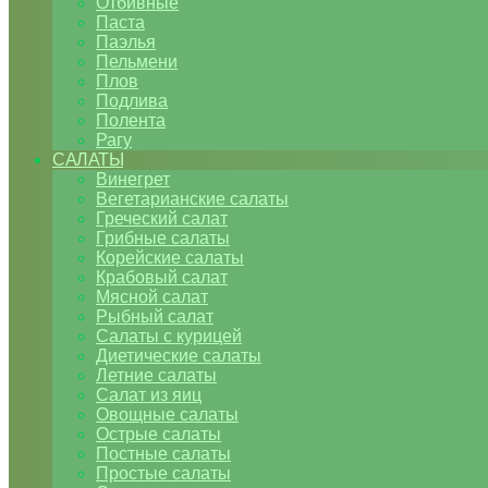
Отбивные
Паста
Паэлья
Пельмени
Плов
Подлива
Полента
Рагу
САЛАТЫ
Винегрет
Вегетарианские салаты
Греческий салат
Грибные салаты
Корейские салаты
Крабовый салат
Мясной салат
Рыбный салат
Салаты с курицей
Диетические салаты
Летние салаты
Салат из яиц
Овощные салаты
Острые салаты
Постные салаты
Простые салаты