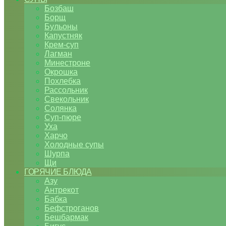
Бозбаш
Борщ
Бульоны
Капустняк
Крем-суп
Лагман
Минестроне
Окрошка
Похлебка
Рассольник
Свекольник
Солянка
Суп-пюре
Уха
Харчо
Холодные супы
Шурпа
Щи
ГОРЯЧИЕ БЛЮДА
Азу
Антрекот
Бабка
Бефстроганов
Бешбармак