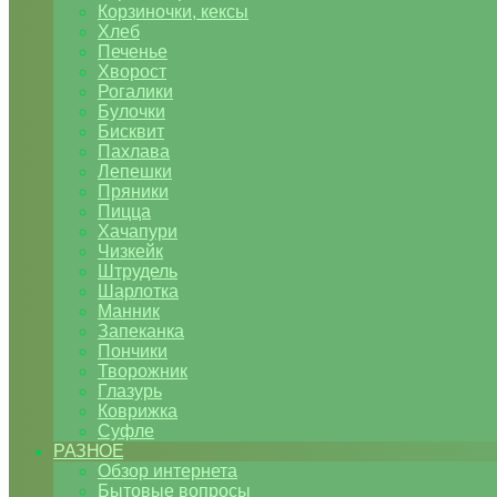
Корзиночки, кексы
Хлеб
Печенье
Хворост
Рогалики
Булочки
Бисквит
Пахлава
Лепешки
Пряники
Пицца
Хачапури
Чизкейк
Штрудель
Шарлотка
Манник
Запеканка
Пончики
Творожник
Глазурь
Коврижка
Суфле
РАЗНОЕ
Обзор интернета
Бытовые вопросы