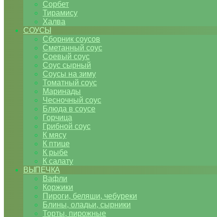
Сорбет
Тирамису
Халва
СОУСЫ
Сборник соусов
Сметанный соус
Соевый соус
Соус сырный
Соусы на зиму
Томатный соус
Маринады
Чесночный соус
Блюда в соусе
Горчица
Грибной соус
К мясу
К птице
К рыбе
К салату
ВЫПЕЧКА
Вафли
Коржики
Пироги, беляши, чебуреки
Блины, оладьи, сырники
Торты, пирожные