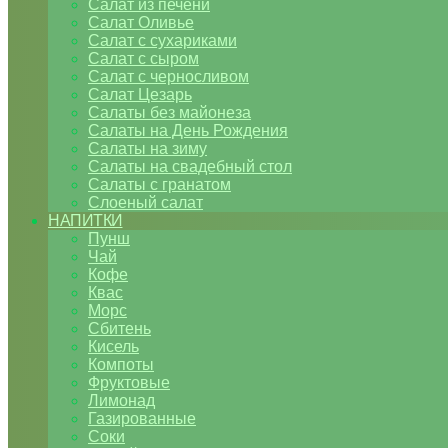
Салат из печени
Салат Оливье
Салат с сухариками
Салат с сыром
Салат с черносливом
Салат Цезарь
Салаты без майонеза
Салаты на День Рождения
Салаты на зиму
Салаты на свадебный стол
Салаты с гранатом
Слоеный салат
НАПИТКИ
Пунш
Чай
Кофе
Квас
Морс
Сбитень
Кисель
Компоты
Фруктовые
Лимонад
Газированные
Соки