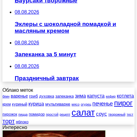
Баурсаки творожные
08.08.2026
Эклеры с шоколадной помадкой и
масляным кремом
08.08.2026
Запеканка за 5 минут
08.08.2026
Праздничный завтрак
Облако меток
зима
котлета
варенье
капуста
гриб
духовка
запеканка
блин
кефир
пирог
печенье
курица
мультиварке
куриный
крем
мясо
огурец
салат
соус
помидор
пирожок
пицца
простой
рецепт
творожный
тест
торт
яблоко
Интересно