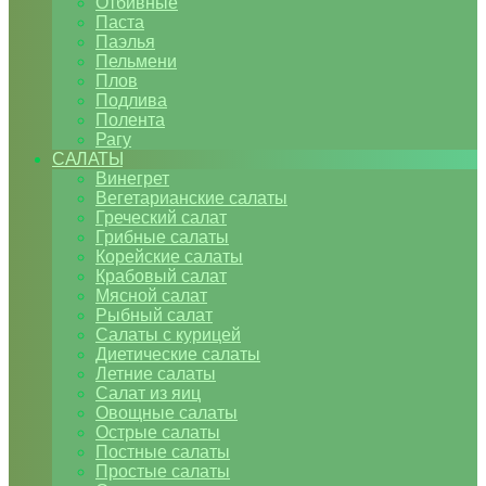
Отбивные
Паста
Паэлья
Пельмени
Плов
Подлива
Полента
Рагу
САЛАТЫ
Винегрет
Вегетарианские салаты
Греческий салат
Грибные салаты
Корейские салаты
Крабовый салат
Мясной салат
Рыбный салат
Салаты с курицей
Диетические салаты
Летние салаты
Салат из яиц
Овощные салаты
Острые салаты
Постные салаты
Простые салаты