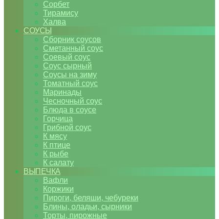
Сорбет
Тирамису
Халва
СОУСЫ
Сборник соусов
Сметанный соус
Соевый соус
Соус сырный
Соусы на зиму
Томатный соус
Маринады
Чесночный соус
Блюда в соусе
Горчица
Грибной соус
К мясу
К птице
К рыбе
К салату
ВЫПЕЧКА
Вафли
Коржики
Пироги, беляши, чебуреки
Блины, оладьи, сырники
Торты, пирожные