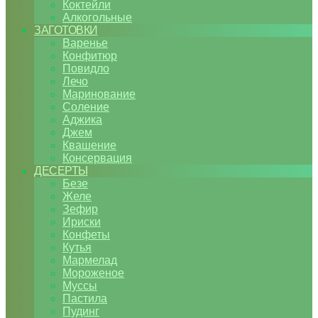
Коктейли
Алкогольные
ЗАГОТОВКИ
Варенье
Конфитюр
Повидло
Лечо
Маринование
Соление
Аджика
Джем
Квашение
Консервация
ДЕСЕРТЫ
Безе
Желе
Зефир
Ириски
Конфеты
Кутья
Мармелад
Мороженое
Муссы
Пастила
Пудинг