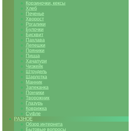
Корзиночки, кексы
Хлеб
Печенье
Хворост
Рогалики
Булочки
Бисквит
Пахлава
Лепешки
Пряники
Пицца
Хачапури
Чизкейк
Штрудель
Шарлотка
Манник
Запеканка
Пончики
Творожник
Глазурь
Коврижка
Суфле
РАЗНОЕ
Обзор интернета
Бытовые вопросы