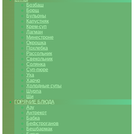
Бозбаш
Борщ
Бульоны
Капустняк
Крем-суп
Лагман
Минестроне
Окрошка
Похлебка
Рассольник
Свекольник
Солянка
Суп-пюре
Уха
Харчо
Холодные супы
Шурпа
Щи
ГОРЯЧИЕ БЛЮДА
Азу
Антрекот
Бабка
Бефстроганов
Бешбармак