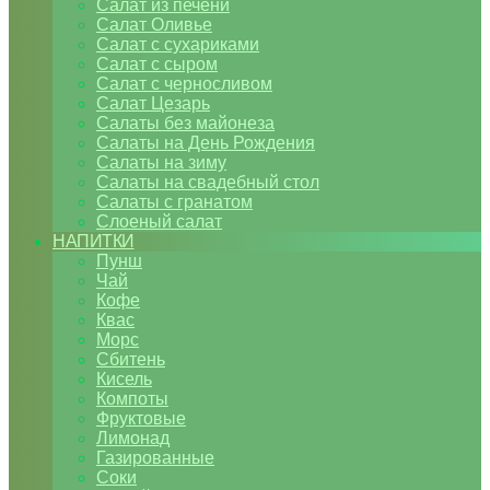
Салат из печени
Салат Оливье
Салат с сухариками
Салат с сыром
Салат с черносливом
Салат Цезарь
Салаты без майонеза
Салаты на День Рождения
Салаты на зиму
Салаты на свадебный стол
Салаты с гранатом
Слоеный салат
НАПИТКИ
Пунш
Чай
Кофе
Квас
Морс
Сбитень
Кисель
Компоты
Фруктовые
Лимонад
Газированные
Соки