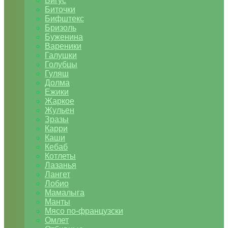
Бигус
Биточки
Бифштекс
Бризоль
Буженина
Вареники
Галушки
Голубцы
Гуляш
Долма
Ежики
Жаркое
Жульен
Зразы
Карри
Каши
Кебаб
Котлеты
Лазанья
Лангет
Лобио
Мамалыга
Манты
Мясо по-французски
Омлет