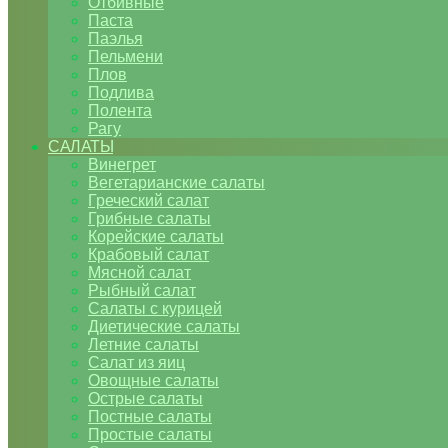
Отбивные
Паста
Паэлья
Пельмени
Плов
Подлива
Полента
Рагу
САЛАТЫ
Винегрет
Вегетарианские салаты
Греческий салат
Грибные салаты
Корейские салаты
Крабовый салат
Мясной салат
Рыбный салат
Салаты с курицей
Диетические салаты
Летние салаты
Салат из яиц
Овощные салаты
Острые салаты
Постные салаты
Простые салаты