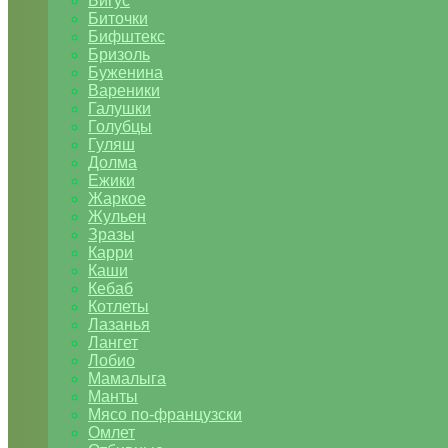
Бигус
Биточки
Бифштекс
Бризоль
Буженина
Вареники
Галушки
Голубцы
Гуляш
Долма
Ежики
Жаркое
Жульен
Зразы
Карри
Каши
Кебаб
Котлеты
Лазанья
Лангет
Лобио
Мамалыга
Манты
Мясо по-французски
Омлет