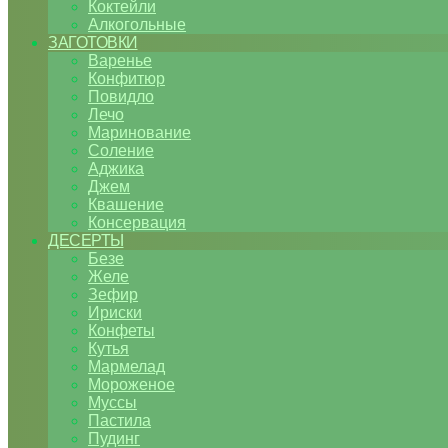
Коктейли
Алкогольные
ЗАГОТОВКИ
Варенье
Конфитюр
Повидло
Лечо
Маринование
Соление
Аджика
Джем
Квашение
Консервация
ДЕСЕРТЫ
Безе
Желе
Зефир
Ириски
Конфеты
Кутья
Мармелад
Мороженое
Муссы
Пастила
Пудинг