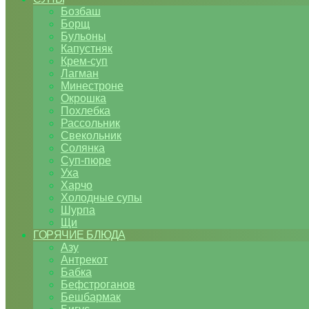
Бозбаш
Борщ
Бульоны
Капустняк
Крем-суп
Лагман
Минестроне
Окрошка
Похлебка
Рассольник
Свекольник
Солянка
Суп-пюре
Уха
Харчо
Холодные супы
Шурпа
Щи
ГОРЯЧИЕ БЛЮДА
Азу
Антрекот
Бабка
Бефстроганов
Бешбармак