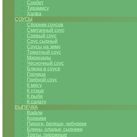
Сорбет
Тирамису
Халва
СОУСЫ
Сборник соусов
Сметанный соус
Соевый соус
Соус сырный
Соусы на зиму
Томатный соус
Маринады
Чесночный соус
Блюда в соусе
Горчица
Грибной соус
К мясу
К птице
К рыбе
К салату
ВЫПЕЧКА
Вафли
Коржики
Пироги, беляши, чебуреки
Блины, оладьи, сырники
Торты, пирожные