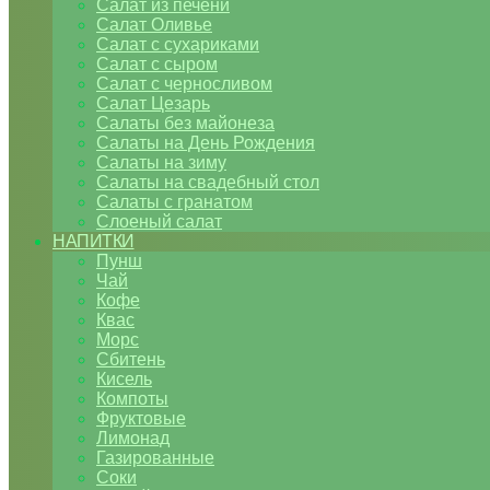
Салат из печени
Салат Оливье
Салат с сухариками
Салат с сыром
Салат с черносливом
Салат Цезарь
Салаты без майонеза
Салаты на День Рождения
Салаты на зиму
Салаты на свадебный стол
Салаты с гранатом
Слоеный салат
НАПИТКИ
Пунш
Чай
Кофе
Квас
Морс
Сбитень
Кисель
Компоты
Фруктовые
Лимонад
Газированные
Соки