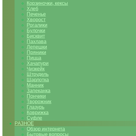
Корзиночки, кексы
Хлеб
Печенье
Хворост
Рогалики
Булочки
Бисквит
Пахлава
Лепешки
Пряники
Пицца
Хачапури
Чизкейк
Штрудель
Шарлотка
Манник
Запеканка
Пончики
Творожник
Глазурь
Коврижка
Суфле
РАЗНОЕ
Обзор интернета
Бытовые вопросы