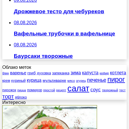
09.08.2026
Дрожжевое тесто для чебуреков
08.08.2026
Вафельные трубочки в вафельнице
08.08.2026
Баурсаки творожные
Облако меток
зима
котлета
варенье
капуста
гриб
духовка
запеканка
блин
кефир
пирог
печенье
курица
мультиварке
куриный
крем
мясо
огурец
салат
соус
помидор
пирожок
пицца
простой
рецепт
творожный
тест
торт
яблоко
Интересно