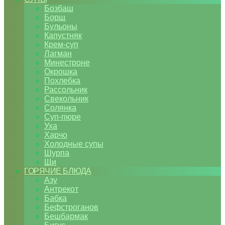
Бозбаш
Борщ
Бульоны
Капустняк
Крем-суп
Лагман
Минестроне
Окрошка
Похлебка
Рассольник
Свекольник
Солянка
Суп-пюре
Уха
Харчо
Холодные супы
Шурпа
Щи
ГОРЯЧИЕ БЛЮДА
Азу
Антрекот
Бабка
Бефстроганов
Бешбармак