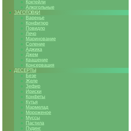
Коктейли
Алкогольные
ЗАГОТОВКИ
Варенье
Конфитюр
Повидло
Лечо
Маринование
Соление
Аджика
Джем
Квашение
Консервация
ДЕСЕРТЫ
Безе
Желе
Зефир
Ириски
Конфеты
Кутья
Мармелад
Мороженое
Муссы
Пастила
Пудинг