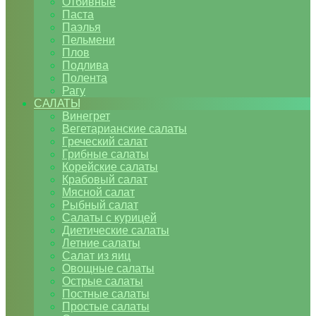
Отбивные
Паста
Паэлья
Пельмени
Плов
Подлива
Полента
Рагу
САЛАТЫ
Винегрет
Вегетарианские салаты
Греческий салат
Грибные салаты
Корейские салаты
Крабовый салат
Мясной салат
Рыбный салат
Салаты с курицей
Диетические салаты
Летние салаты
Салат из яиц
Овощные салаты
Острые салаты
Постные салаты
Простые салаты