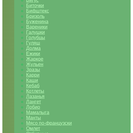
Бигус
Биточки
Бифштекс
Бризоль
Буженина
Вареники
Галушки
Голубцы
Гуляш
Долма
Ежики
Жаркое
Жульен
Зразы
Карри
Каши
Кебаб
Котлеты
Лазанья
Лангет
Лобио
Мамалыга
Манты
Мясо по-французски
Омлет