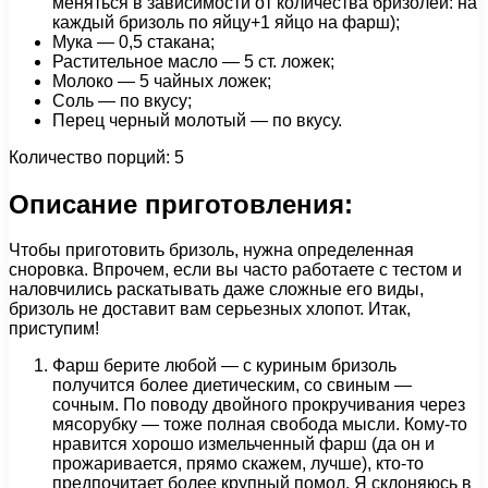
меняться в зависимости от количества бризолей: на
каждый бризоль по яйцу+1 яйцо на фарш);
Мука — 0,5 стакана;
Растительное масло — 5 ст. ложек;
Молоко — 5 чайных ложек;
Соль — по вкусу;
Перец черный молотый — по вкусу.
Количество порций: 5
Описание приготовления:
Чтобы приготовить бризоль, нужна определенная
сноровка. Впрочем, если вы часто работаете с тестом и
наловчились раскатывать даже сложные его виды,
бризоль не доставит вам серьезных хлопот. Итак,
приступим!
Фарш берите любой — с куриным бризоль
получится более диетическим, со свиным —
сочным. По поводу двойного прокручивания через
мясорубку — тоже полная свобода мысли. Кому-то
нравится хорошо измельченный фарш (да он и
прожаривается, прямо скажем, лучше), кто-то
предпочитает более крупный помол. Я склоняюсь в