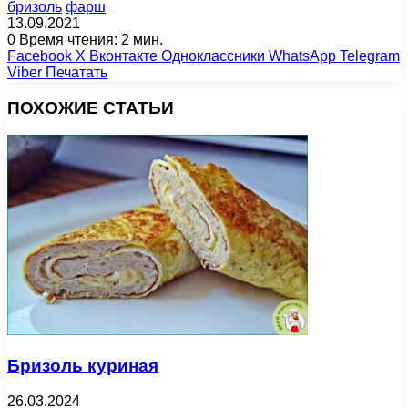
бризоль
фарш
13.09.2021
0
Время чтения: 2 мин.
Facebook
X
Вконтакте
Одноклассники
WhatsApp
Telegram
Viber
Печатать
ПОХОЖИЕ СТАТЬИ
Бризоль куриная
26.03.2024