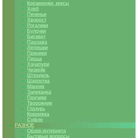
Корзиночки, кексы
Хлеб
Печенье
Хворост
Рогалики
Булочки
Бисквит
Пахлава
Лепешки
Пряники
Пицца
Хачапури
Чизкейк
Штрудель
Шарлотка
Манник
Запеканка
Пончики
Творожник
Глазурь
Коврижка
Суфле
РАЗНОЕ
Обзор интернета
Бытовые вопросы