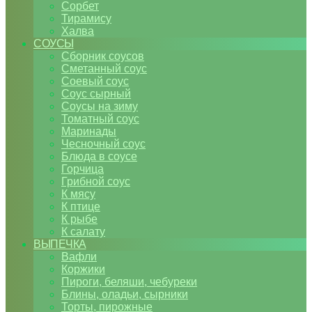
Сорбет
Тирамису
Халва
СОУСЫ
Сборник соусов
Сметанный соус
Соевый соус
Соус сырный
Соусы на зиму
Томатный соус
Маринады
Чесночный соус
Блюда в соусе
Горчица
Грибной соус
К мясу
К птице
К рыбе
К салату
ВЫПЕЧКА
Вафли
Коржики
Пироги, беляши, чебуреки
Блины, оладьи, сырники
Торты, пирожные