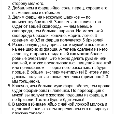
сторону мелкого.
Добавляем в фарш яйцо, соль, перец, хорошо его
вымешиваем и отбиваем.
Делим фарш на несколько шариков — по
количеству бризолей. Зависеть это количество
будет от вашей сковороды — чем меньше
сковорода, тем больше шариков. На маленькой
сковороде бризоли, конечно, жарить легче. В
среднем из 0,5 кг фарша получается 5 бризолей.
Разделочную доску присыпаем мукой и выложите
на нее шарик из фарша. А теперь сделаем из него
лепешку, стараясь придать ей как можно более
ровные очертания. Это можно делать руками или
скалкой, а также воспользоваться пищевой пленкой
или целлофаном — через него раскатывать будет
проще. В общем, экспериментируйте! В итоге у вас
должна получиться тонкая лепешка (примерно 2-3
мм толщиной).
Конечно, чем больше муки фарш вберет, тем проще
будет сформировать лепешки. Но переборщив с
мукой вы получите жесткие подошвы из фарша, а
не бризоли. Так что будьте бдительны!
В миске взбиваем яйцо с чайной ложкой молока и
щепоткой соли, а затем переливаем его в широкую
плоскую тарелку.