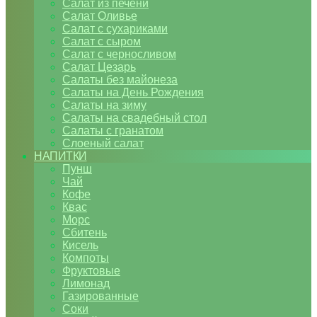
Салат из печени
Салат Оливье
Салат с сухариками
Салат с сыром
Салат с черносливом
Салат Цезарь
Салаты без майонеза
Салаты на День Рождения
Салаты на зиму
Салаты на свадебный стол
Салаты с гранатом
Слоеный салат
НАПИТКИ
Пунш
Чай
Кофе
Квас
Морс
Сбитень
Кисель
Компоты
Фруктовые
Лимонад
Газированные
Соки