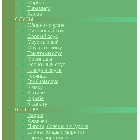
Сорбет
Тирамису
Халва
СОУСЫ
Сборник соусов
Сметанный соус
Соевый соус
Соус сырный
Соусы на зиму
Томатный соус
Маринады
Чесночный соус
Блюда в соусе
Горчица
Грибной соус
К мясу
К птице
К рыбе
К салату
ВЫПЕЧКА
Вафли
Коржики
Пироги, беляши, чебуреки
Блины, оладьи, сырники
Торты, пирожные