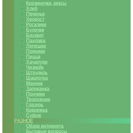
Корзиночки, кексы
Хлеб
Печенье
Хворост
Рогалики
Булочки
Бисквит
Пахлава
Лепешки
Пряники
Пицца
Хачапури
Чизкейк
Штрудель
Шарлотка
Манник
Запеканка
Пончики
Творожник
Глазурь
Коврижка
Суфле
РАЗНОЕ
Обзор интернета
Бытовые вопросы