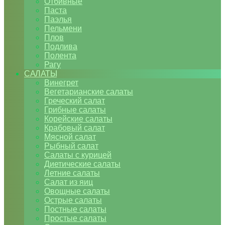
Отбивные
Паста
Паэлья
Пельмени
Плов
Подлива
Полента
Рагу
САЛАТЫ
Винегрет
Вегетарианские салаты
Греческий салат
Грибные салаты
Корейские салаты
Крабовый салат
Мясной салат
Рыбный салат
Салаты с курицей
Диетические салаты
Летние салаты
Салат из яиц
Овощные салаты
Острые салаты
Постные салаты
Простые салаты