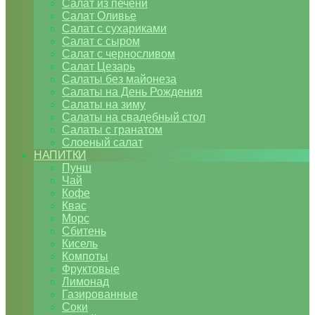
Салат из печени
Салат Оливье
Салат с сухариками
Салат с сыром
Салат с черносливом
Салат Цезарь
Салаты без майонеза
Салаты на День Рождения
Салаты на зиму
Салаты на свадебный стол
Салаты с гранатом
Слоеный салат
НАПИТКИ
Пунш
Чай
Кофе
Квас
Морс
Сбитень
Кисель
Компоты
Фруктовые
Лимонад
Газированные
Соки