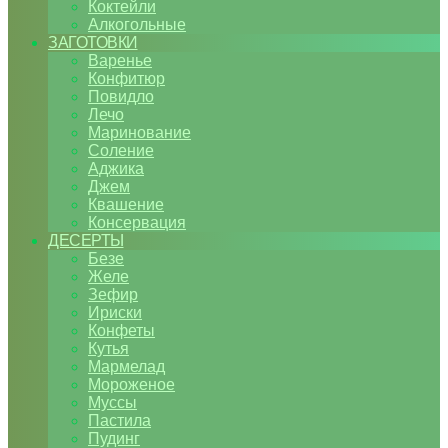
Коктейли
Алкогольные
ЗАГОТОВКИ
Варенье
Конфитюр
Повидло
Лечо
Маринование
Соление
Аджика
Джем
Квашение
Консервация
ДЕСЕРТЫ
Безе
Желе
Зефир
Ириски
Конфеты
Кутья
Мармелад
Мороженое
Муссы
Пастила
Пудинг