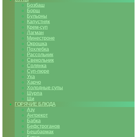
Бозбаш
Борщ
Бульоны
Капустняк
Крем-суп
Лагман
Минестроне
Окрошка
Похлебка
Рассольник
Свекольник
Солянка
Суп-пюре
Уха
Харчо
Холодные супы
Шурпа
Щи
ГОРЯЧИЕ БЛЮДА
Азу
Антрекот
Бабка
Бефстроганов
Бешбармак