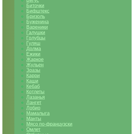
Бигус
Биточки
Бифштекс
Бризоль
Буженина
Вареники
Галушки
Голубцы
Гуляш
Долма
Ежики
Жаркое
Жульен
Зразы
Карри
Каши
Кебаб
Котлеты
Лазанья
Лангет
Лобио
Мамалыга
Манты
Мясо по-французски
Омлет