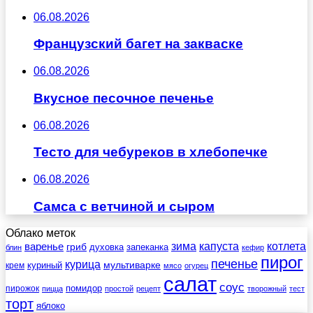
06.08.2026
Французский багет на закваске
06.08.2026
Вкусное песочное печенье
06.08.2026
Тесто для чебуреков в хлебопечке
06.08.2026
Самса с ветчиной и сыром
Облако меток
зима
котлета
варенье
капуста
гриб
духовка
запеканка
блин
кефир
пирог
печенье
курица
мультиварке
куриный
крем
мясо
огурец
салат
соус
помидор
пирожок
пицца
простой
рецепт
творожный
тест
торт
яблоко