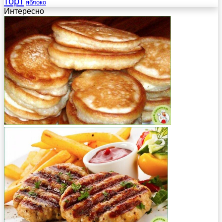
торт
яблоко
Интересно