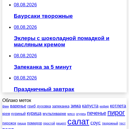
08.08.2026
Баурсаки творожные
08.08.2026
Эклеры с шоколадной помадкой и
масляным кремом
08.08.2026
Запеканка за 5 минут
08.08.2026
Праздничный завтрак
Облако меток
зима
котлета
варенье
капуста
гриб
духовка
запеканка
блин
кефир
пирог
печенье
курица
мультиварке
куриный
крем
мясо
огурец
салат
соус
помидор
пирожок
пицца
простой
рецепт
творожный
тест