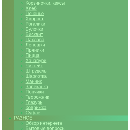
Корзиночки, кексы
Хлеб
Печенье
Хворост
Рогалики
Булочки
Бисквит
Пахлава
Лепешки
Пряники
Пицца
Хачапури
Чизкейк
Штрудель
Шарлотка
Манник
Запеканка
Пончики
Творожник
Глазурь
Коврижка
Суфле
РАЗНОЕ
Обзор интернета
Бытовые вопросы