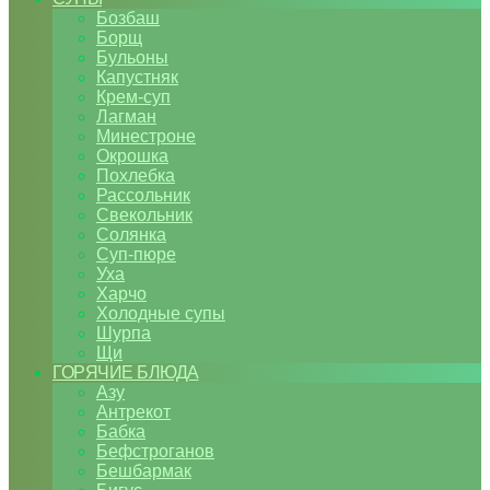
Бозбаш
Борщ
Бульоны
Капустняк
Крем-суп
Лагман
Минестроне
Окрошка
Похлебка
Рассольник
Свекольник
Солянка
Суп-пюре
Уха
Харчо
Холодные супы
Шурпа
Щи
ГОРЯЧИЕ БЛЮДА
Азу
Антрекот
Бабка
Бефстроганов
Бешбармак