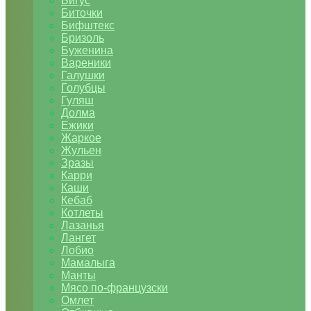
Бигус
Биточки
Бифштекс
Бризоль
Буженина
Вареники
Галушки
Голубцы
Гуляш
Долма
Ежики
Жаркое
Жульен
Зразы
Карри
Каши
Кебаб
Котлеты
Лазанья
Лангет
Лобио
Мамалыга
Манты
Мясо по-французски
Омлет