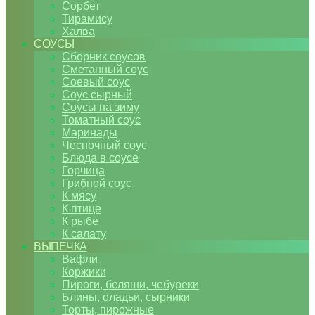
Сорбет
Тирамису
Халва
СОУСЫ
Сборник соусов
Сметанный соус
Соевый соус
Соус сырный
Соусы на зиму
Томатный соус
Маринады
Чесночный соус
Блюда в соусе
Горчица
Грибной соус
К мясу
К птице
К рыбе
К салату
ВЫПЕЧКА
Вафли
Коржики
Пироги, беляши, чебуреки
Блины, оладьи, сырники
Торты, пирожные