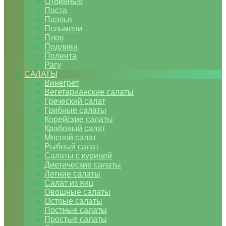
Отбивные
Паста
Паэлья
Пельмени
Плов
Подлива
Полента
Рагу
САЛАТЫ
Винегрет
Вегетарианские салаты
Греческий салат
Грибные салаты
Корейские салаты
Крабовый салат
Мясной салат
Рыбный салат
Салаты с курицей
Диетические салаты
Летние салаты
Салат из яиц
Овощные салаты
Острые салаты
Постные салаты
Простые салаты