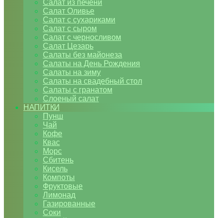
Салат из печени
Салат Оливье
Салат с сухариками
Салат с сыром
Салат с черносливом
Салат Цезарь
Салаты без майонеза
Салаты на День Рождения
Салаты на зиму
Салаты на свадебный стол
Салаты с гранатом
Слоеный салат
НАПИТКИ
Пунш
Чай
Кофе
Квас
Морс
Сбитень
Кисель
Компоты
Фруктовые
Лимонад
Газированные
Соки