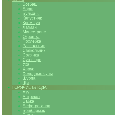
Бозбаш
Борщ
Бульоны
Капустняк
Крем-суп
Лагман
Минестроне
Окрошка
Похлебка
Рассольник
Свекольник
Солянка
Суп-пюре
Уха
Харчо
Холодные супы
Шурпа
Щи
ГОРЯЧИЕ БЛЮДА
Азу
Антрекот
Бабка
Бефстроганов
Бешбармак