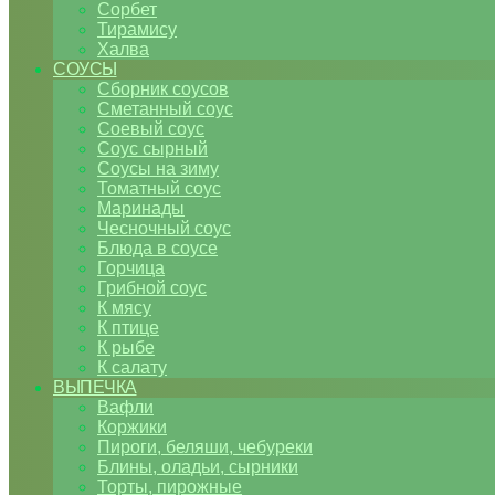
Сорбет
Тирамису
Халва
СОУСЫ
Сборник соусов
Сметанный соус
Соевый соус
Соус сырный
Соусы на зиму
Томатный соус
Маринады
Чесночный соус
Блюда в соусе
Горчица
Грибной соус
К мясу
К птице
К рыбе
К салату
ВЫПЕЧКА
Вафли
Коржики
Пироги, беляши, чебуреки
Блины, оладьи, сырники
Торты, пирожные