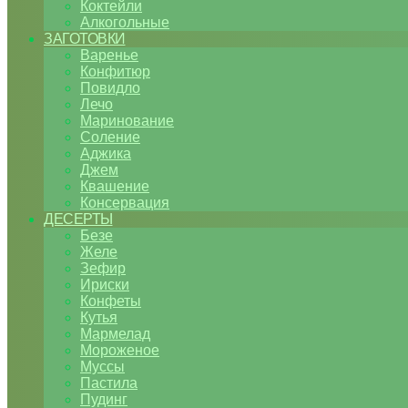
Коктейли
Алкогольные
ЗАГОТОВКИ
Варенье
Конфитюр
Повидло
Лечо
Маринование
Соление
Аджика
Джем
Квашение
Консервация
ДЕСЕРТЫ
Безе
Желе
Зефир
Ириски
Конфеты
Кутья
Мармелад
Мороженое
Муссы
Пастила
Пудинг