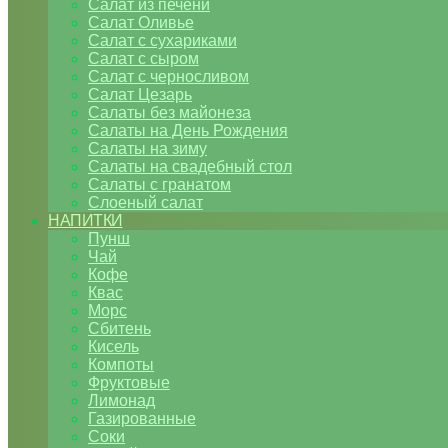
Салат из печени
Салат Оливье
Салат с сухариками
Салат с сыром
Салат с черносливом
Салат Цезарь
Салаты без майонеза
Салаты на День Рождения
Салаты на зиму
Салаты на свадебный стол
Салаты с гранатом
Слоеный салат
НАПИТКИ
Пунш
Чай
Кофе
Квас
Морс
Сбитень
Кисель
Компоты
Фруктовые
Лимонад
Газированные
Соки