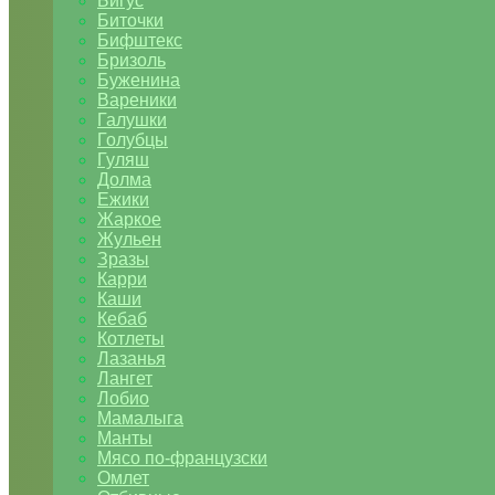
Бигус
Биточки
Бифштекс
Бризоль
Буженина
Вареники
Галушки
Голубцы
Гуляш
Долма
Ежики
Жаркое
Жульен
Зразы
Карри
Каши
Кебаб
Котлеты
Лазанья
Лангет
Лобио
Мамалыга
Манты
Мясо по-французски
Омлет