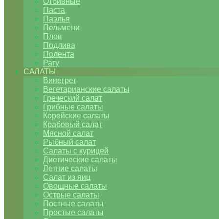
Отбивные
Паста
Паэлья
Пельмени
Плов
Подлива
Полента
Рагу
САЛАТЫ
Винегрет
Вегетарианские салаты
Греческий салат
Грибные салаты
Корейские салаты
Крабовый салат
Мясной салат
Рыбный салат
Салаты с курицей
Диетические салаты
Летние салаты
Салат из яиц
Овощные салаты
Острые салаты
Постные салаты
Простые салаты