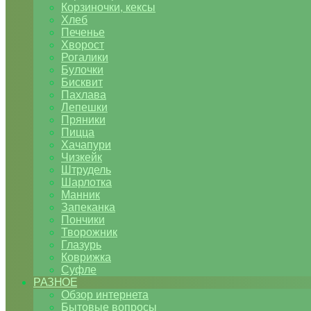
Корзиночки, кексы
Хлеб
Печенье
Хворост
Рогалики
Булочки
Бисквит
Пахлава
Лепешки
Пряники
Пицца
Хачапури
Чизкейк
Штрудель
Шарлотка
Манник
Запеканка
Пончики
Творожник
Глазурь
Коврижка
Суфле
РАЗНОЕ
Обзор интернета
Бытовые вопросы