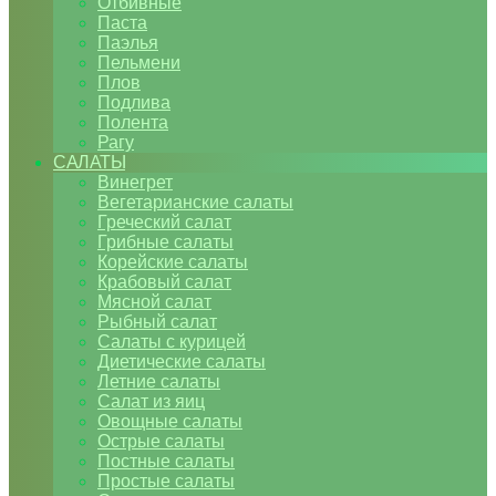
Отбивные
Паста
Паэлья
Пельмени
Плов
Подлива
Полента
Рагу
САЛАТЫ
Винегрет
Вегетарианские салаты
Греческий салат
Грибные салаты
Корейские салаты
Крабовый салат
Мясной салат
Рыбный салат
Салаты с курицей
Диетические салаты
Летние салаты
Салат из яиц
Овощные салаты
Острые салаты
Постные салаты
Простые салаты