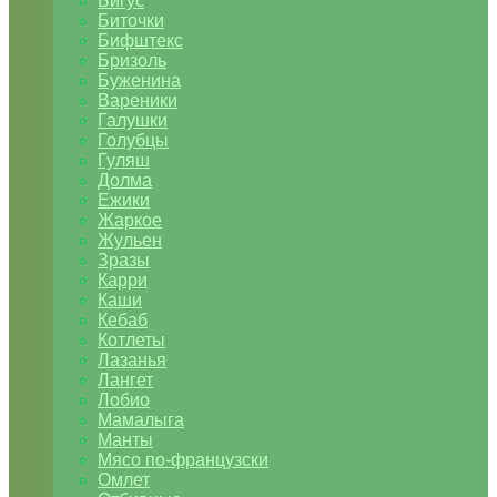
Бигус
Биточки
Бифштекс
Бризоль
Буженина
Вареники
Галушки
Голубцы
Гуляш
Долма
Ежики
Жаркое
Жульен
Зразы
Карри
Каши
Кебаб
Котлеты
Лазанья
Лангет
Лобио
Мамалыга
Манты
Мясо по-французски
Омлет