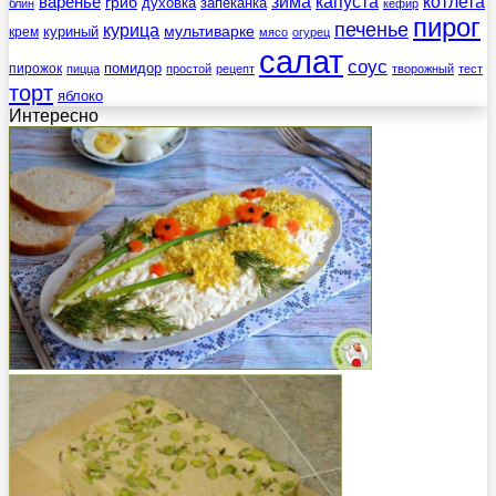
зима
котлета
варенье
капуста
гриб
духовка
запеканка
блин
кефир
пирог
печенье
курица
мультиварке
куриный
крем
мясо
огурец
салат
соус
помидор
пирожок
пицца
простой
рецепт
творожный
тест
торт
яблоко
Интересно