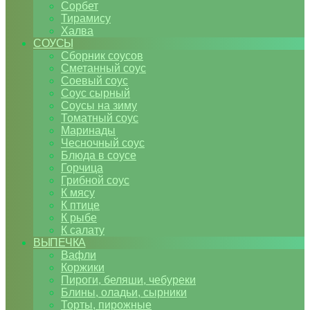
Сорбет
Тирамису
Халва
СОУСЫ
Сборник соусов
Сметанный соус
Соевый соус
Соус сырный
Соусы на зиму
Томатный соус
Маринады
Чесночный соус
Блюда в соусе
Горчица
Грибной соус
К мясу
К птице
К рыбе
К салату
ВЫПЕЧКА
Вафли
Коржики
Пироги, беляши, чебуреки
Блины, оладьи, сырники
Торты, пирожные