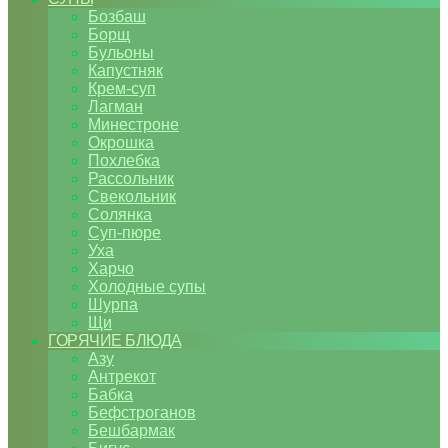
Бозбаш
Борщ
Бульоны
Капустняк
Крем-суп
Лагман
Минестроне
Окрошка
Похлебка
Рассольник
Свекольник
Солянка
Суп-пюре
Уха
Харчо
Холодные супы
Шурпа
Щи
ГОРЯЧИЕ БЛЮДА
Азу
Антрекот
Бабка
Бефстроганов
Бешбармак