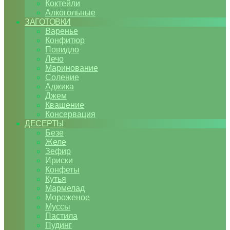
Коктейли
Алкогольные
ЗАГОТОВКИ
Варенье
Конфитюр
Повидло
Лечо
Маринование
Соление
Аджика
Джем
Квашение
Консервация
ДЕСЕРТЫ
Безе
Желе
Зефир
Ириски
Конфеты
Кутья
Мармелад
Мороженое
Муссы
Пастила
Пудинг