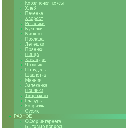
Корзиночки, кексы
Хлеб
Печенье
Хворост
Рогалики
Булочки
Бисквит
Пахлава
Лепешки
Пряники
Пицца
Хачапури
Чизкейк
Штрудель
Шарлотка
Манник
Запеканка
Пончики
Творожник
Глазурь
Коврижка
Суфле
РАЗНОЕ
Обзор интернета
Бытовые вопросы