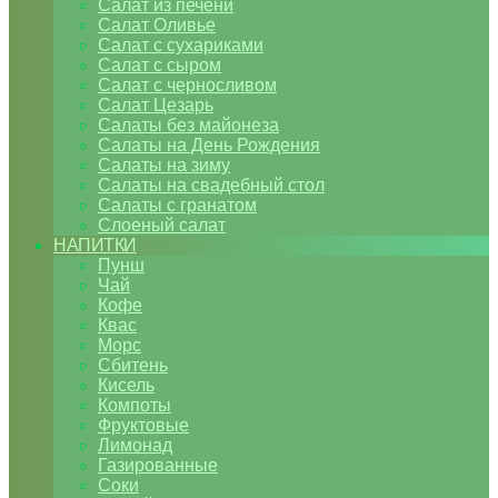
Салат из печени
Салат Оливье
Салат с сухариками
Салат с сыром
Салат с черносливом
Салат Цезарь
Салаты без майонеза
Салаты на День Рождения
Салаты на зиму
Салаты на свадебный стол
Салаты с гранатом
Слоеный салат
НАПИТКИ
Пунш
Чай
Кофе
Квас
Морс
Сбитень
Кисель
Компоты
Фруктовые
Лимонад
Газированные
Соки