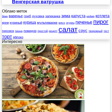
Венгерская ватрушка
Облако меток
зима
котлета
варенье
капуста
гриб
духовка
запеканка
блин
кефир
пирог
печенье
курица
мультиварке
куриный
крем
мясо
огурец
салат
соус
помидор
пирожок
пицца
простой
рецепт
творожный
тест
торт
яблоко
Интересно