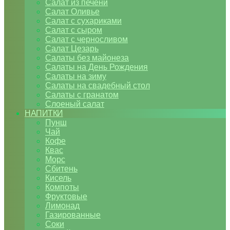
Салат из печени
Салат Оливье
Салат с сухариками
Салат с сыром
Салат с черносливом
Салат Цезарь
Салаты без майонеза
Салаты на День Рождения
Салаты на зиму
Салаты на свадебный стол
Салаты с гранатом
Слоеный салат
НАПИТКИ
Пунш
Чай
Кофе
Квас
Морс
Сбитень
Кисель
Компоты
Фруктовые
Лимонад
Газированные
Соки