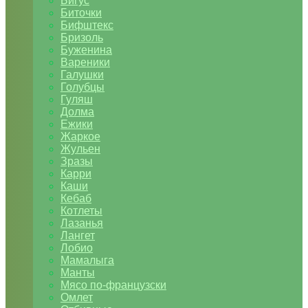
Бигус
Биточки
Бифштекс
Бризоль
Буженина
Вареники
Галушки
Голубцы
Гуляш
Долма
Ежики
Жаркое
Жульен
Зразы
Карри
Каши
Кебаб
Котлеты
Лазанья
Лангет
Лобио
Мамалыга
Манты
Мясо по-французски
Омлет