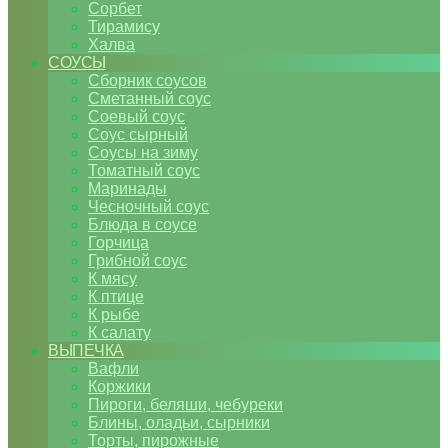
Сорбет
Тирамису
Халва
СОУСЫ
Сборник соусов
Сметанный соус
Соевый соус
Соус сырный
Соусы на зиму
Томатный соус
Маринады
Чесночный соус
Блюда в соусе
Горчица
Грибной соус
К мясу
К птице
К рыбе
К салату
ВЫПЕЧКА
Вафли
Коржики
Пироги, беляши, чебуреки
Блины, оладьи, сырники
Торты, пирожные