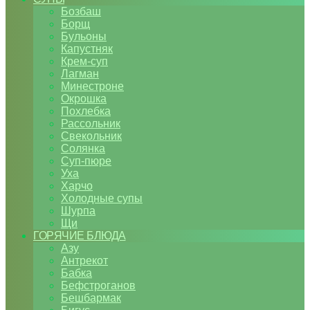
Бозбаш
Борщ
Бульоны
Капустняк
Крем-суп
Лагман
Минестроне
Окрошка
Похлебка
Рассольник
Свекольник
Солянка
Суп-пюре
Уха
Харчо
Холодные супы
Шурпа
Щи
ГОРЯЧИЕ БЛЮДА
Азу
Антрекот
Бабка
Бефстроганов
Бешбармак