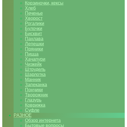
Корзиночки, кексы
Хлеб
Печенье
Хворост
Рогалики
Булочки
Бисквит
Пахлава
Лепешки
Пряники
Пицца
Хачапури
Чизкейк
Штрудель
Шарлотка
Манник
Запеканка
Пончики
Творожник
Глазурь
Коврижка
Суфле
РАЗНОЕ
Обзор интернета
Бытовые вопросы