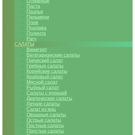
Отбивные
Паста
Паэлья
Пельмени
Плов
Подлива
Полента
Рагу
САЛАТЫ
Винегрет
Вегетарианские салаты
Греческий салат
Грибные салаты
Корейские салаты
Крабовый салат
Мясной салат
Рыбный салат
Салаты с курицей
Диетические салаты
Летние салаты
Салат из яиц
Овощные салаты
Острые салаты
Постные салаты
Простые салаты