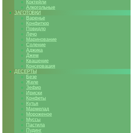
Коктейли
Алкогольные
ЗАГОТОВКИ
Варенье
Конфитюр
Повидло
Лечо
Маринование
Соление
Аджика
Джем
Квашение
Консервация
ДЕСЕРТЫ
Безе
Желе
Зефир
Ириски
Конфеты
Кутья
Мармелад
Мороженое
Муссы
Пастила
Пудинг