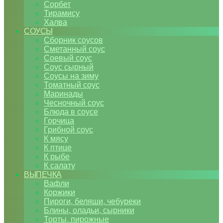
Сорбет
Тирамису
Халва
СОУСЫ
Сборник соусов
Сметанный соус
Соевый соус
Соус сырный
Соусы на зиму
Томатный соус
Маринады
Чесночный соус
Блюда в соусе
Горчица
Грибной соус
К мясу
К птице
К рыбе
К салату
ВЫПЕЧКА
Вафли
Коржики
Пироги, беляши, чебуреки
Блины, оладьи, сырники
Торты, пирожные