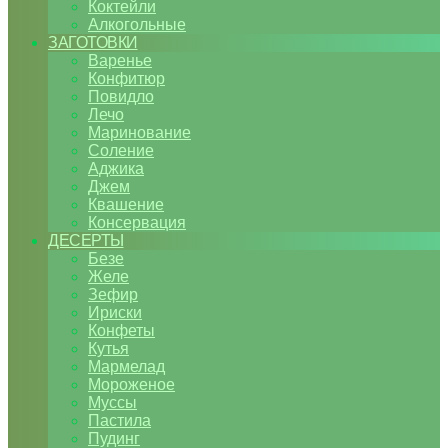
Коктейли
Алкогольные
ЗАГОТОВКИ
Варенье
Конфитюр
Повидло
Лечо
Маринование
Соление
Аджика
Джем
Квашение
Консервация
ДЕСЕРТЫ
Безе
Желе
Зефир
Ириски
Конфеты
Кутья
Мармелад
Мороженое
Муссы
Пастила
Пудинг