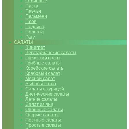
Отбивные
Паста
Паэлья
Пельмени
Плов
Подлива
Полента
Рагу
САЛАТЫ
Винегрет
Вегетарианские салаты
Греческий салат
Грибные салаты
Корейские салаты
Крабовый салат
Мясной салат
Рыбный салат
Салаты с курицей
Диетические салаты
Летние салаты
Салат из яиц
Овощные салаты
Острые салаты
Постные салаты
Простые салаты