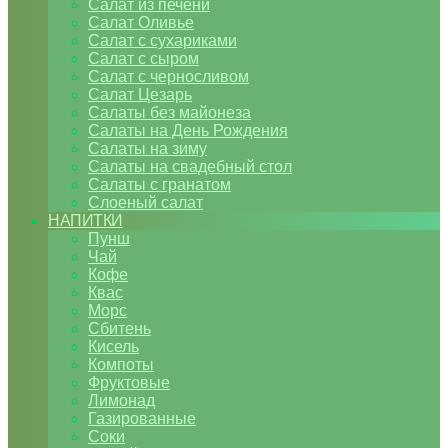
Салат из печени
Салат Оливье
Салат с сухариками
Салат с сыром
Салат с черносливом
Салат Цезарь
Салаты без майонеза
Салаты на День Рождения
Салаты на зиму
Салаты на свадебный стол
Салаты с гранатом
Слоеный салат
НАПИТКИ
Пунш
Чай
Кофе
Квас
Морс
Сбитень
Кисель
Компоты
Фруктовые
Лимонад
Газированные
Соки