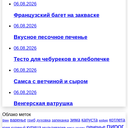
06.08.2026
Французский багет на закваске
06.08.2026
Вкусное песочное печенье
06.08.2026
Тесто для чебуреков в хлебопечке
06.08.2026
Самса с ветчиной и сыром
06.08.2026
Венгерская ватрушка
Облако меток
зима
котлета
варенье
капуста
гриб
духовка
запеканка
блин
кефир
пирог
печенье
курица
мультиварке
куриный
крем
мясо
огурец