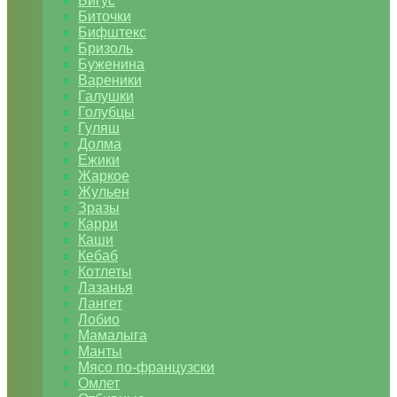
Бигус
Биточки
Бифштекс
Бризоль
Буженина
Вареники
Галушки
Голубцы
Гуляш
Долма
Ежики
Жаркое
Жульен
Зразы
Карри
Каши
Кебаб
Котлеты
Лазанья
Лангет
Лобио
Мамалыга
Манты
Мясо по-французски
Омлет