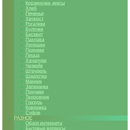
Корзиночки, кексы
Хлеб
Печенье
Хворост
Рогалики
Булочки
Бисквит
Пахлава
Лепешки
Пряники
Пицца
Хачапури
Чизкейк
Штрудель
Шарлотка
Манник
Запеканка
Пончики
Творожник
Глазурь
Коврижка
Суфле
РАЗНОЕ
Обзор интернета
Бытовые вопросы