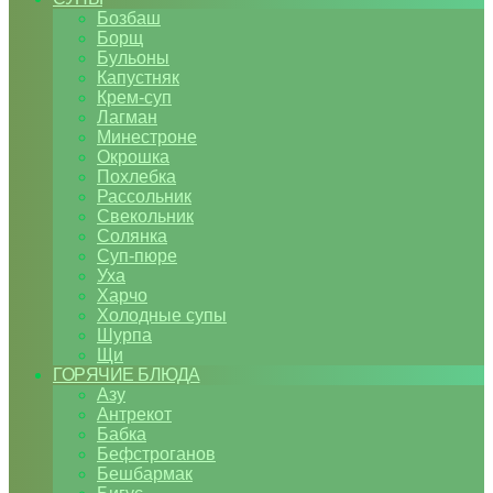
Бозбаш
Борщ
Бульоны
Капустняк
Крем-суп
Лагман
Минестроне
Окрошка
Похлебка
Рассольник
Свекольник
Солянка
Суп-пюре
Уха
Харчо
Холодные супы
Шурпа
Щи
ГОРЯЧИЕ БЛЮДА
Азу
Антрекот
Бабка
Бефстроганов
Бешбармак