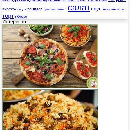
салат
соус
помидор
пирожок
пицца
простой
рецепт
творожный
тест
торт
яблоко
Интересно