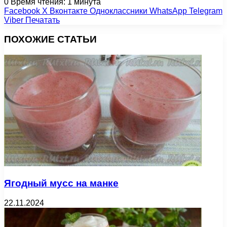
0
Время чтения: 1 минута
Facebook
X
Вконтакте
Одноклассники
WhatsApp
Telegram
Viber
Печатать
ПОХОЖИЕ СТАТЬИ
Ягодный мусс на манке
22.11.2024