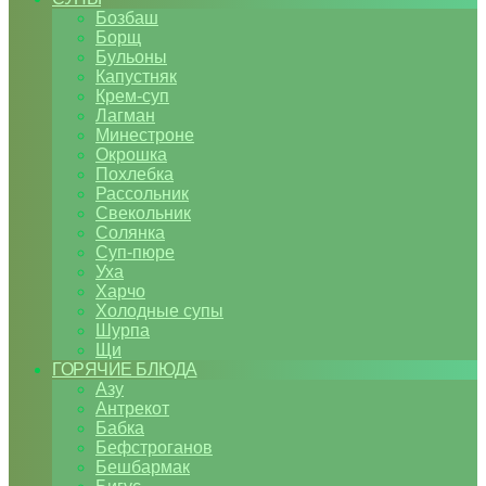
Бозбаш
Борщ
Бульоны
Капустняк
Крем-суп
Лагман
Минестроне
Окрошка
Похлебка
Рассольник
Свекольник
Солянка
Суп-пюре
Уха
Харчо
Холодные супы
Шурпа
Щи
ГОРЯЧИЕ БЛЮДА
Азу
Антрекот
Бабка
Бефстроганов
Бешбармак