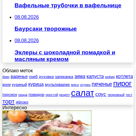
Вафельные трубочки в вафельнице
08.08.2026
Баурсаки творожные
08.08.2026
Эклеры с шоколадной помадкой и
масляным кремом
Облако меток
зима
котлета
варенье
капуста
гриб
духовка
запеканка
блин
кефир
пирог
печенье
курица
мультиварке
куриный
крем
мясо
огурец
салат
соус
помидор
пирожок
пицца
простой
рецепт
творожный
тест
торт
яблоко
Интересно