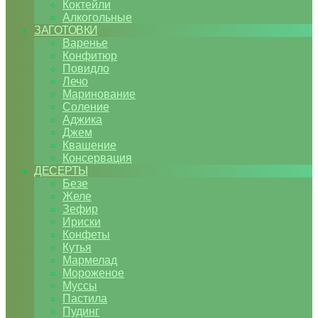
Коктейли
Алкогольные
ЗАГОТОВКИ
Варенье
Конфитюр
Повидло
Лечо
Маринование
Соление
Аджика
Джем
Квашение
Консервация
ДЕСЕРТЫ
Безе
Желе
Зефир
Ириски
Конфеты
Кутья
Мармелад
Мороженое
Муссы
Пастила
Пудинг