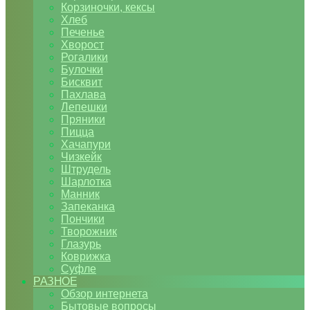
Корзиночки, кексы
Хлеб
Печенье
Хворост
Рогалики
Булочки
Бисквит
Пахлава
Лепешки
Пряники
Пицца
Хачапури
Чизкейк
Штрудель
Шарлотка
Манник
Запеканка
Пончики
Творожник
Глазурь
Коврижка
Суфле
РАЗНОЕ
Обзор интернета
Бытовые вопросы