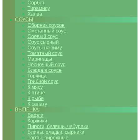
Сорбет
Тирамису
Халва
СОУСЫ
Сборник соусов
Сметанный соус
Соевый соус
Соус сырный
Соусы на зиму
Томатный соус
Маринады
Чесночный соус
Блюда в соусе
Горчица
Грибной соус
К мясу
К птице
К рыбе
К салату
ВЫПЕЧКА
Вафли
Коржики
Пироги, беляши, чебуреки
Блины, оладьи, сырники
Торты, пирожные