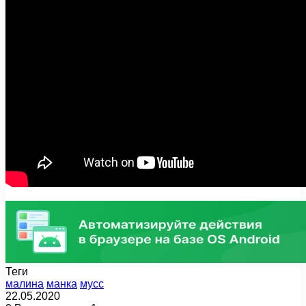
Теги
малина
манка
мусс
22.05.2020