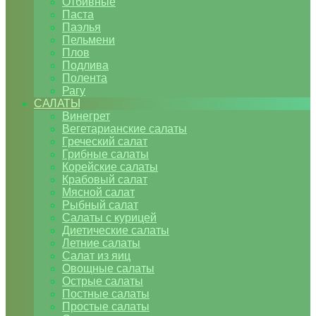
Отбивные
Паста
Паэлья
Пельмени
Плов
Подлива
Полента
Рагу
САЛАТЫ
Винегрет
Вегетарианские салаты
Греческий салат
Грибные салаты
Корейские салаты
Крабовый салат
Мясной салат
Рыбный салат
Салаты с курицей
Диетические салаты
Летние салаты
Салат из яиц
Овощные салаты
Острые салаты
Постные салаты
Простые салаты