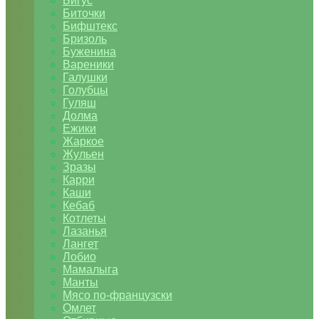
Бигус
Биточки
Бифштекс
Бризоль
Буженина
Вареники
Галушки
Голубцы
Гуляш
Долма
Ежики
Жаркое
Жульен
Зразы
Карри
Каши
Кебаб
Котлеты
Лазанья
Лангет
Лобио
Мамалыга
Манты
Мясо по-французски
Омлет