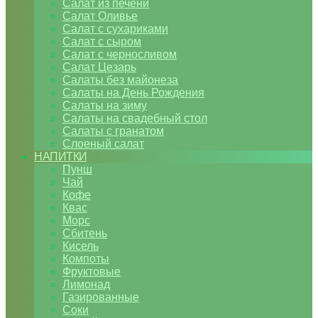
Салат из печени
Салат Оливье
Салат с сухариками
Салат с сыром
Салат с черносливом
Салат Цезарь
Салаты без майонеза
Салаты на День Рождения
Салаты на зиму
Салаты на свадебный стол
Салаты с гранатом
Слоеный салат
НАПИТКИ
Пунш
Чай
Кофе
Квас
Морс
Сбитень
Кисель
Компоты
Фруктовые
Лимонад
Газированные
Соки