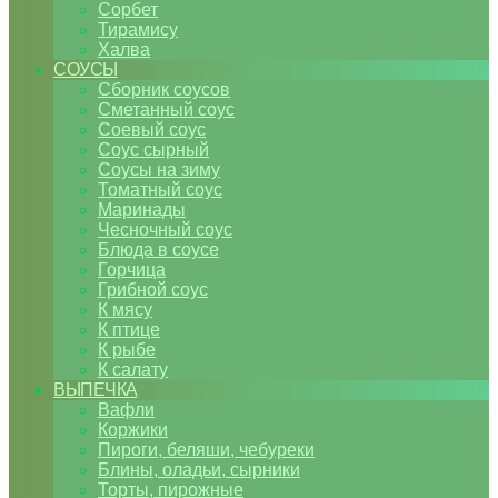
Сорбет
Тирамису
Халва
СОУСЫ
Сборник соусов
Сметанный соус
Соевый соус
Соус сырный
Соусы на зиму
Томатный соус
Маринады
Чесночный соус
Блюда в соусе
Горчица
Грибной соус
К мясу
К птице
К рыбе
К салату
ВЫПЕЧКА
Вафли
Коржики
Пироги, беляши, чебуреки
Блины, оладьи, сырники
Торты, пирожные