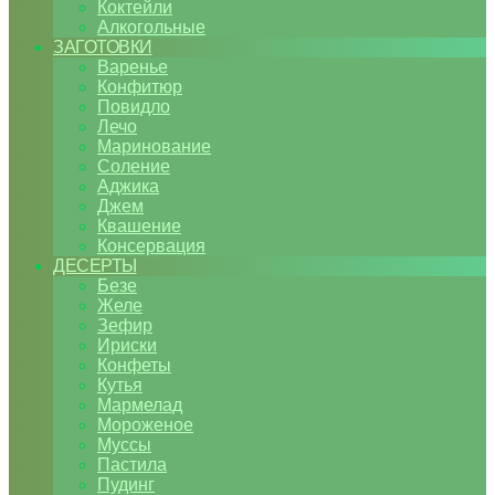
Коктейли
Алкогольные
ЗАГОТОВКИ
Варенье
Конфитюр
Повидло
Лечо
Маринование
Соление
Аджика
Джем
Квашение
Консервация
ДЕСЕРТЫ
Безе
Желе
Зефир
Ириски
Конфеты
Кутья
Мармелад
Мороженое
Муссы
Пастила
Пудинг