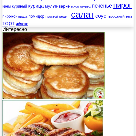
пирог
печенье
курица
мультиварке
куриный
крем
мясо
огурец
салат
соус
помидор
пирожок
пицца
простой
рецепт
творожный
тест
торт
яблоко
Интересно