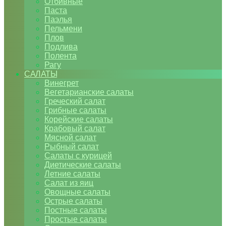
Отбивные
Паста
Паэлья
Пельмени
Плов
Подлива
Полента
Рагу
САЛАТЫ
Винегрет
Вегетарианские салаты
Греческий салат
Грибные салаты
Корейские салаты
Крабовый салат
Мясной салат
Рыбный салат
Салаты с курицей
Диетические салаты
Летние салаты
Салат из яиц
Овощные салаты
Острые салаты
Постные салаты
Простые салаты