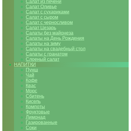
Салат из печени
Салат Оливье
Салат с сухариками
Салат с сыром
Салат с черносливом
Салат Цезарь
Салаты без майонеза
Салаты на День Рождения
Салаты на зиму
Салаты на свадебный стол
Салаты с гранатом
Слоеный салат
НАПИТКИ
Пунш
Чай
Кофе
Квас
Морс
Сбитень
Кисель
Компоты
Фруктовые
Лимонад
Газированные
Соки