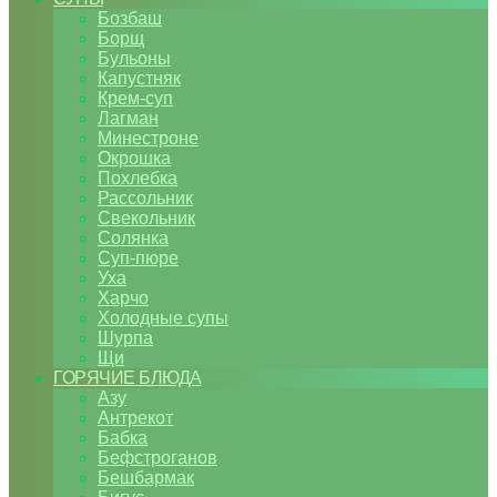
Бозбаш
Борщ
Бульоны
Капустняк
Крем-суп
Лагман
Минестроне
Окрошка
Похлебка
Рассольник
Свекольник
Солянка
Суп-пюре
Уха
Харчо
Холодные супы
Шурпа
Щи
ГОРЯЧИЕ БЛЮДА
Азу
Антрекот
Бабка
Бефстроганов
Бешбармак