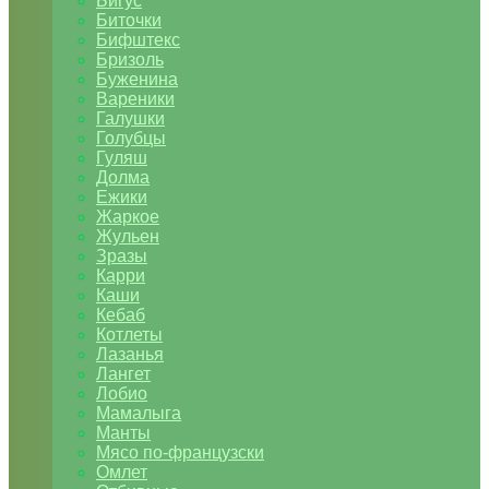
Бигус
Биточки
Бифштекс
Бризоль
Буженина
Вареники
Галушки
Голубцы
Гуляш
Долма
Ежики
Жаркое
Жульен
Зразы
Карри
Каши
Кебаб
Котлеты
Лазанья
Лангет
Лобио
Мамалыга
Манты
Мясо по-французски
Омлет