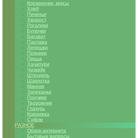
Корзиночки, кексы
Хлеб
Печенье
Хворост
Рогалики
Булочки
Бисквит
Пахлава
Лепешки
Пряники
Пицца
Хачапури
Чизкейк
Штрудель
Шарлотка
Манник
Запеканка
Пончики
Творожник
Глазурь
Коврижка
Суфле
РАЗНОЕ
Обзор интернета
Бытовые вопросы