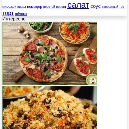
салат
соус
помидор
пирожок
пицца
простой
рецепт
творожный
тест
торт
яблоко
Интересно