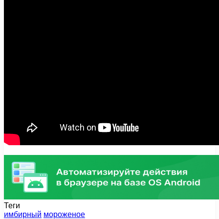
Теги
имбирный
мороженое