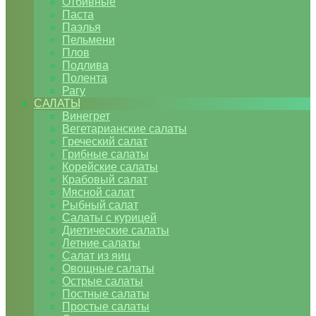
Отбивные
Паста
Паэлья
Пельмени
Плов
Подлива
Полента
Рагу
САЛАТЫ
Винегрет
Вегетарианские салаты
Греческий салат
Грибные салаты
Корейские салаты
Крабовый салат
Мясной салат
Рыбный салат
Салаты с курицей
Диетические салаты
Летние салаты
Салат из яиц
Овощные салаты
Острые салаты
Постные салаты
Простые салаты