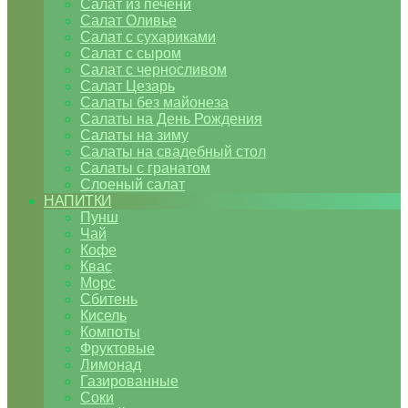
Салат из печени
Салат Оливье
Салат с сухариками
Салат с сыром
Салат с черносливом
Салат Цезарь
Салаты без майонеза
Салаты на День Рождения
Салаты на зиму
Салаты на свадебный стол
Салаты с гранатом
Слоеный салат
НАПИТКИ
Пунш
Чай
Кофе
Квас
Морс
Сбитень
Кисель
Компоты
Фруктовые
Лимонад
Газированные
Соки