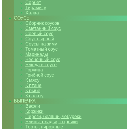
Сорбет
Тирамису
Халва
СОУСЫ
Сборник соусов
Сметанный соус
Соевый соус
Соус сырный
Соусы на зиму
Томатный соус
Маринады
Чесночный соус
Блюда в соусе
Горчица
Грибной соус
К мясу
К птице
К рыбе
К салату
ВЫПЕЧКА
Вафли
Коржики
Пироги, беляши, чебуреки
Блины, оладьи, сырники
Торты, пирожные