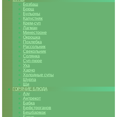
Бозбаш
Борщ
Бульоны
Капустняк
Крем-суп
Лагман
Минестроне
Окрошка
Похлебка
Рассольник
Свекольник
Солянка
Суп-пюре
Уха
Харчо
Холодные супы
Шурпа
Щи
ГОРЯЧИЕ БЛЮДА
Азу
Антрекот
Бабка
Бефстроганов
Бешбармак