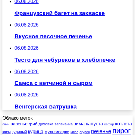
06.08.2026
Французский багет на закваске
06.08.2026
Вкусное песочное печенье
06.08.2026
Тесто для чебуреков в хлебопечке
06.08.2026
Самса с ветчиной и сыром
06.08.2026
Венгерская ватрушка
Облако меток
зима
котлета
варенье
капуста
гриб
духовка
запеканка
блин
кефир
пирог
печенье
курица
мультиварке
куриный
крем
мясо
огурец