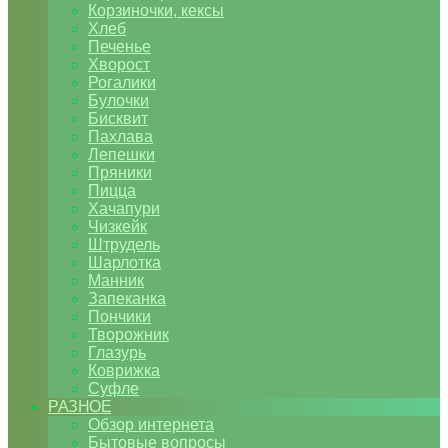
Корзиночки, кексы
Хлеб
Печенье
Хворост
Рогалики
Булочки
Бисквит
Пахлава
Лепешки
Пряники
Пицца
Хачапури
Чизкейк
Штрудель
Шарлотка
Манник
Запеканка
Пончики
Творожник
Глазурь
Коврижка
Суфле
РАЗНОЕ
Обзор интернета
Бытовые вопросы