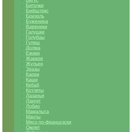
Бигус
Биточки
Бифштекс
Бризоль
Буженина
Вареники
Галушки
Голубцы
Гуляш
Долма
Ежики
Жаркое
Жульен
Зразы
Карри
Каши
Кебаб
Котлеты
Лазанья
Лангет
Лобио
Мамалыга
Манты
Мясо по-французски
Омлет