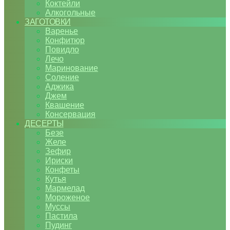
Коктейли
Алкогольные
ЗАГОТОВКИ
Варенье
Конфитюр
Повидло
Лечо
Маринование
Соление
Аджика
Джем
Квашение
Консервация
ДЕСЕРТЫ
Безе
Желе
Зефир
Ириски
Конфеты
Кутья
Мармелад
Мороженое
Муссы
Пастила
Пудинг