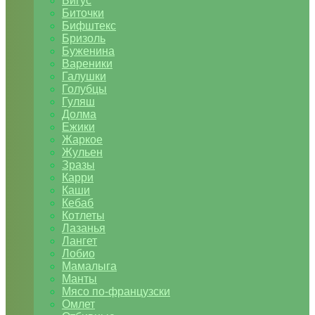
Бигус
Биточки
Бифштекс
Бризоль
Буженина
Вареники
Галушки
Голубцы
Гуляш
Долма
Ежики
Жаркое
Жульен
Зразы
Карри
Каши
Кебаб
Котлеты
Лазанья
Лангет
Лобио
Мамалыга
Манты
Мясо по-французски
Омлет