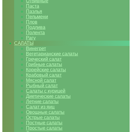
Отбивные
Паста
Паэлья
Пельмени
Плов
Подлива
Полента
Рагу
САЛАТЫ
Винегрет
Вегетарианские салаты
Греческий салат
Грибные салаты
Корейские салаты
Крабовый салат
Мясной салат
Рыбный салат
Салаты с курицей
Диетические салаты
Летние салаты
Салат из яиц
Овощные салаты
Острые салаты
Постные салаты
Простые салаты