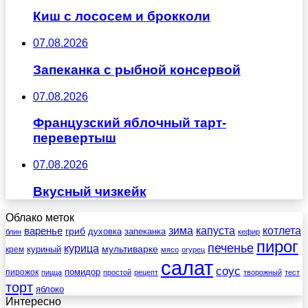
Киш с лососем и брокколи
07.08.2026
Запеканка с рыбной консервой
07.08.2026
Французский яблочный тарт-
перевертыш
07.08.2026
Вкусный чизкейк
Облако меток
зима
котлета
варенье
капуста
гриб
духовка
запеканка
блин
кефир
пирог
печенье
курица
мультиварке
куриный
крем
мясо
огурец
салат
соус
помидор
пирожок
пицца
простой
рецепт
творожный
тест
торт
яблоко
Интересно