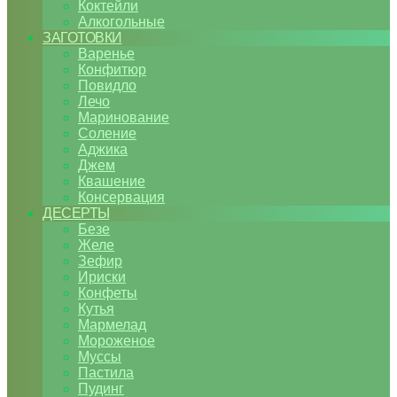
Коктейли
Алкогольные
ЗАГОТОВКИ
Варенье
Конфитюр
Повидло
Лечо
Маринование
Соление
Аджика
Джем
Квашение
Консервация
ДЕСЕРТЫ
Безе
Желе
Зефир
Ириски
Конфеты
Кутья
Мармелад
Мороженое
Муссы
Пастила
Пудинг