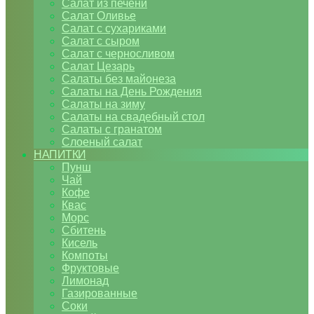
Салат из печени
Салат Оливье
Салат с сухариками
Салат с сыром
Салат с черносливом
Салат Цезарь
Салаты без майонеза
Салаты на День Рождения
Салаты на зиму
Салаты на свадебный стол
Салаты с гранатом
Слоеный салат
НАПИТКИ
Пунш
Чай
Кофе
Квас
Морс
Сбитень
Кисель
Компоты
Фруктовые
Лимонад
Газированные
Соки