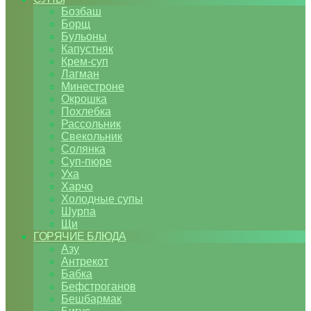
Бозбаш
Борщ
Бульоны
Капустняк
Крем-суп
Лагман
Минестроне
Окрошка
Похлебка
Рассольник
Свекольник
Солянка
Суп-пюре
Уха
Харчо
Холодные супы
Шурпа
Щи
ГОРЯЧИЕ БЛЮДА
Азу
Антрекот
Бабка
Бефстроганов
Бешбармак