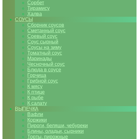
Сорбет
Тирамису
Халва
СОУСЫ
Сборник соусов
Сметанный соус
Соевый соус
Соус сырный
Соусы на зиму
Томатный соус
Маринады
Чесночный соус
Блюда в соусе
Горчица
Грибной соус
К мясу
К птице
К рыбе
К салату
ВЫПЕЧКА
Вафли
Коржики
Пироги, беляши, чебуреки
Блины, оладьи, сырники
Торты, пирожные