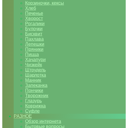
Корзиночки, кексы
Хлеб
Печенье
Хворост
Рогалики
Булочки
Бисквит
Пахлава
Лепешки
Пряники
Пицца
Хачапури
Чизкейк
Штрудель
Шарлотка
Манник
Запеканка
Пончики
Творожник
Глазурь
Коврижка
Суфле
РАЗНОЕ
Обзор интернета
Бытовые вопросы