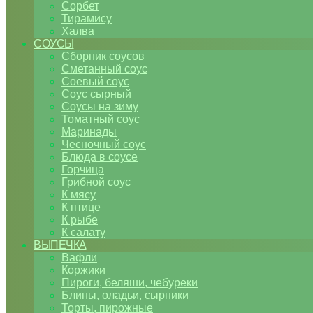
Сорбет
Тирамису
Халва
СОУСЫ
Сборник соусов
Сметанный соус
Соевый соус
Соус сырный
Соусы на зиму
Томатный соус
Маринады
Чесночный соус
Блюда в соусе
Горчица
Грибной соус
К мясу
К птице
К рыбе
К салату
ВЫПЕЧКА
Вафли
Коржики
Пироги, беляши, чебуреки
Блины, оладьи, сырники
Торты, пирожные