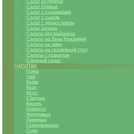
Салат из печени
Салат Оливье
Салат с сухариками
Салат с сыром
Салат с черносливом
Салат Цезарь
Салаты без майонеза
Салаты на День Рождения
Салаты на зиму
Салаты на свадебный стол
Салаты с гранатом
Слоеный салат
НАПИТКИ
Пунш
Чай
Кофе
Квас
Морс
Сбитень
Кисель
Компоты
Фруктовые
Лимонад
Газированные
Соки