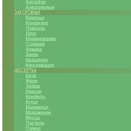
Коктейли
Алкогольные
ЗАГОТОВКИ
Варенье
Конфитюр
Повидло
Лечо
Маринование
Соление
Аджика
Джем
Квашение
Консервация
ДЕСЕРТЫ
Безе
Желе
Зефир
Ириски
Конфеты
Кутья
Мармелад
Мороженое
Муссы
Пастила
Пудинг