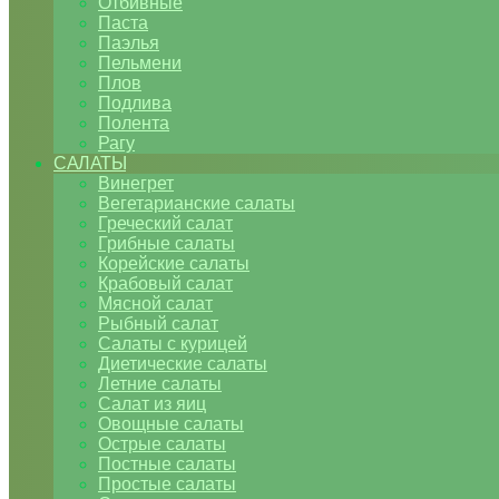
Отбивные
Паста
Паэлья
Пельмени
Плов
Подлива
Полента
Рагу
САЛАТЫ
Винегрет
Вегетарианские салаты
Греческий салат
Грибные салаты
Корейские салаты
Крабовый салат
Мясной салат
Рыбный салат
Салаты с курицей
Диетические салаты
Летние салаты
Салат из яиц
Овощные салаты
Острые салаты
Постные салаты
Простые салаты