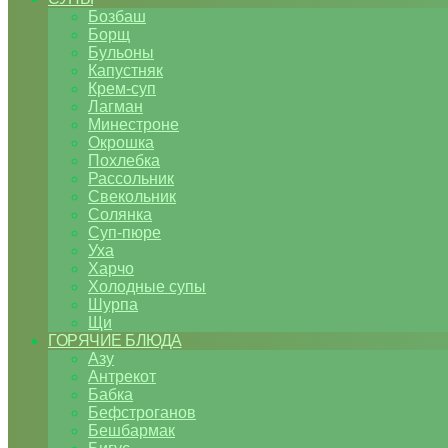
Бозбаш
Борщ
Бульоны
Капустняк
Крем-суп
Лагман
Минестроне
Окрошка
Похлебка
Рассольник
Свекольник
Солянка
Суп-пюре
Уха
Харчо
Холодные супы
Шурпа
Щи
ГОРЯЧИЕ БЛЮДА
Азу
Антрекот
Бабка
Бефстроганов
Бешбармак