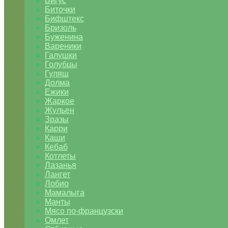
Бигус
Биточки
Бифштекс
Бризоль
Буженина
Вареники
Галушки
Голубцы
Гуляш
Долма
Ежики
Жаркое
Жульен
Зразы
Карри
Каши
Кебаб
Котлеты
Лазанья
Лангет
Лобио
Мамалыга
Манты
Мясо по-французски
Омлет