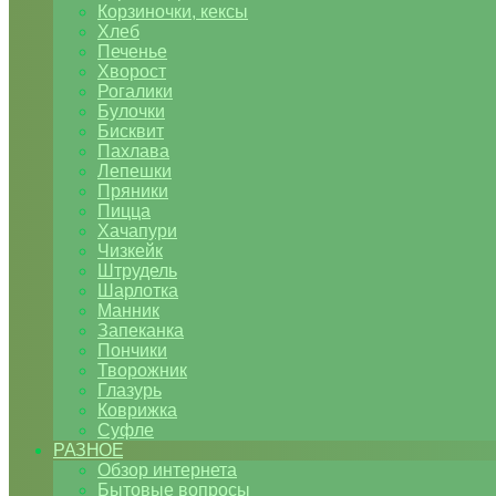
Корзиночки, кексы
Хлеб
Печенье
Хворост
Рогалики
Булочки
Бисквит
Пахлава
Лепешки
Пряники
Пицца
Хачапури
Чизкейк
Штрудель
Шарлотка
Манник
Запеканка
Пончики
Творожник
Глазурь
Коврижка
Суфле
РАЗНОЕ
Обзор интернета
Бытовые вопросы