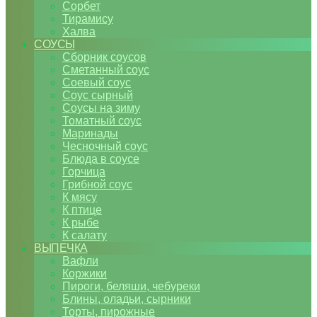
Сорбет
Тирамису
Халва
СОУСЫ
Сборник соусов
Сметанный соус
Соевый соус
Соус сырный
Соусы на зиму
Томатный соус
Маринады
Чесночный соус
Блюда в соусе
Горчица
Грибной соус
К мясу
К птице
К рыбе
К салату
ВЫПЕЧКА
Вафли
Коржики
Пироги, беляши, чебуреки
Блины, оладьи, сырники
Торты, пирожные