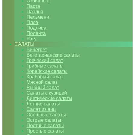
Отбивные
Паста
Паэлья
Пельмени
Плов
Подлива
Полента
Рагу
САЛАТЫ
Винегрет
Вегетарианские салаты
Греческий салат
Грибные салаты
Корейские салаты
Крабовый салат
Мясной салат
Рыбный салат
Салаты с курицей
Диетические салаты
Летние салаты
Салат из яиц
Овощные салаты
Острые салаты
Постные салаты
Простые салаты