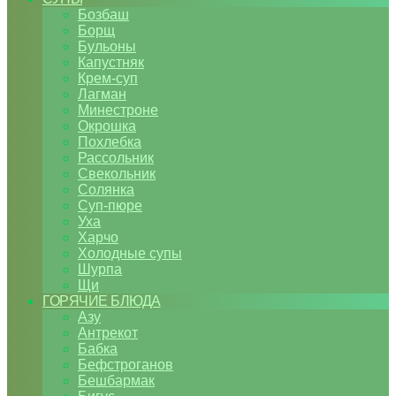
Бозбаш
Борщ
Бульоны
Капустняк
Крем-суп
Лагман
Минестроне
Окрошка
Похлебка
Рассольник
Свекольник
Солянка
Суп-пюре
Уха
Харчо
Холодные супы
Шурпа
Щи
ГОРЯЧИЕ БЛЮДА
Азу
Антрекот
Бабка
Бефстроганов
Бешбармак