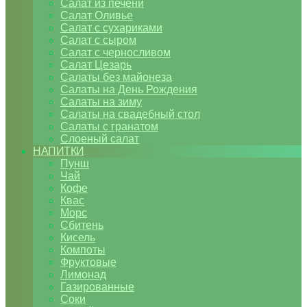
Салат из печени
Салат Оливье
Салат с сухариками
Салат с сыром
Салат с черносливом
Салат Цезарь
Салаты без майонеза
Салаты на День Рождения
Салаты на зиму
Салаты на свадебный стол
Салаты с гранатом
Слоеный салат
НАПИТКИ
Пунш
Чай
Кофе
Квас
Морс
Сбитень
Кисель
Компоты
Фруктовые
Лимонад
Газированные
Соки