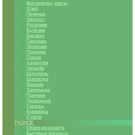
Корзиночки, кексы
Хлеб
Печенье
Хворост
Рогалики
Булочки
Бисквит
Пахлава
Лепешки
Пряники
Пицца
Хачапури
Чизкейк
Штрудель
Шарлотка
Манник
Запеканка
Пончики
Творожник
Глазурь
Коврижка
Суфле
РАЗНОЕ
Обзор интернета
Бытовые вопросы