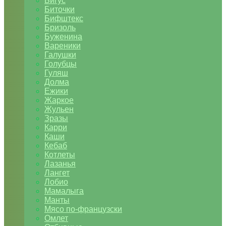
Бигус
Биточки
Бифштекс
Бризоль
Буженина
Вареники
Галушки
Голубцы
Гуляш
Долма
Ежики
Жаркое
Жульен
Зразы
Карри
Каши
Кебаб
Котлеты
Лазанья
Лангет
Лобио
Мамалыга
Манты
Мясо по-французски
Омлет