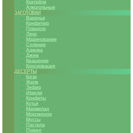
Коктейли
Алкогольные
ЗАГОТОВКИ
Варенье
Конфитюр
Повидло
Лечо
Маринование
Соление
Аджика
Джем
Квашение
Консервация
ДЕСЕРТЫ
Безе
Желе
Зефир
Ириски
Конфеты
Кутья
Мармелад
Мороженое
Муссы
Пастила
Пудинг