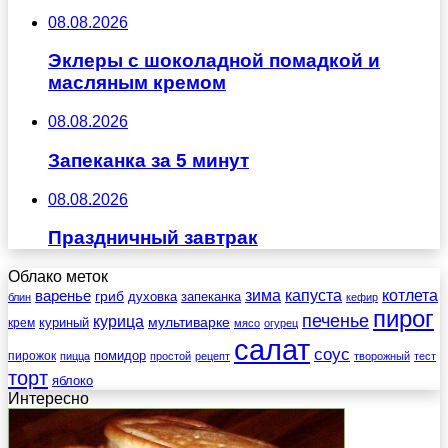
08.08.2026
Эклеры с шоколадной помадкой и
масляным кремом
08.08.2026
Запеканка за 5 минут
08.08.2026
Праздничный завтрак
Облако меток
зима
котлета
варенье
капуста
гриб
духовка
запеканка
блин
кефир
пирог
печенье
курица
мультиварке
куриный
крем
мясо
огурец
салат
соус
помидор
пирожок
пицца
простой
рецепт
творожный
тест
торт
яблоко
Интересно