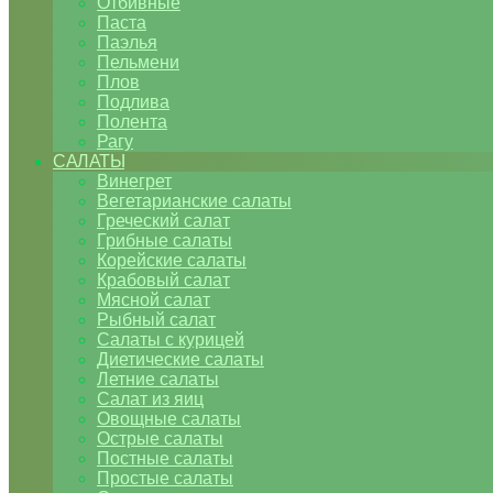
Отбивные
Паста
Паэлья
Пельмени
Плов
Подлива
Полента
Рагу
САЛАТЫ
Винегрет
Вегетарианские салаты
Греческий салат
Грибные салаты
Корейские салаты
Крабовый салат
Мясной салат
Рыбный салат
Салаты с курицей
Диетические салаты
Летние салаты
Салат из яиц
Овощные салаты
Острые салаты
Постные салаты
Простые салаты