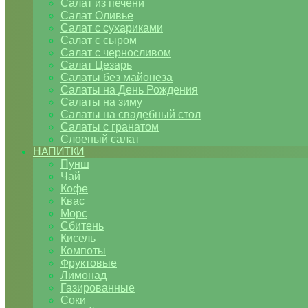
Салат из печени
Салат Оливье
Салат с сухариками
Салат с сыром
Салат с черносливом
Салат Цезарь
Салаты без майонеза
Салаты на День Рождения
Салаты на зиму
Салаты на свадебный стол
Салаты с гранатом
Слоеный салат
НАПИТКИ
Пунш
Чай
Кофе
Квас
Морс
Сбитень
Кисель
Компоты
Фруктовые
Лимонад
Газированные
Соки