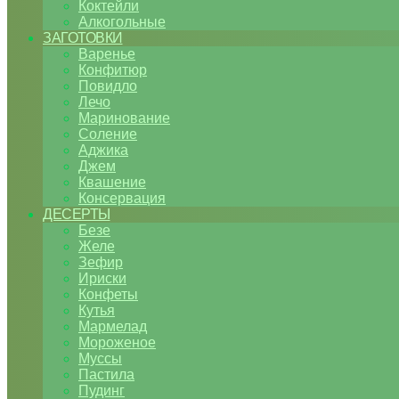
Коктейли
Алкогольные
ЗАГОТОВКИ
Варенье
Конфитюр
Повидло
Лечо
Маринование
Соление
Аджика
Джем
Квашение
Консервация
ДЕСЕРТЫ
Безе
Желе
Зефир
Ириски
Конфеты
Кутья
Мармелад
Мороженое
Муссы
Пастила
Пудинг