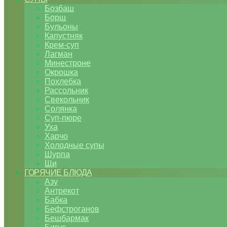
Бозбаш
Борщ
Бульоны
Капустняк
Крем-суп
Лагман
Минестроне
Окрошка
Похлебка
Рассольник
Свекольник
Солянка
Суп-пюре
Уха
Харчо
Холодные супы
Шурпа
Щи
ГОРЯЧИЕ БЛЮДА
Азу
Антрекот
Бабка
Бефстроганов
Бешбармак