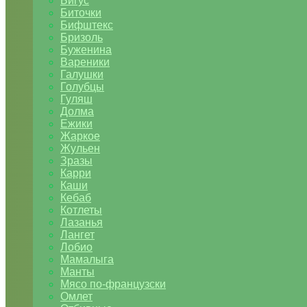
Бигус
Биточки
Бифштекс
Бризоль
Буженина
Вареники
Галушки
Голубцы
Гуляш
Долма
Ежики
Жаркое
Жульен
Зразы
Карри
Каши
Кебаб
Котлеты
Лазанья
Лангет
Лобио
Мамалыга
Манты
Мясо по-французски
Омлет