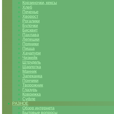
Корзиночки, кексы
Хлеб
Печенье
Хворост
Рогалики
Булочки
Бисквит
Пахлава
Лепешки
Пряники
Пицца
Хачапури
Чизкейк
Штрудель
Шарлотка
Манник
Запеканка
Пончики
Творожник
Глазурь
Коврижка
Суфле
РАЗНОЕ
Обзор интернета
Бытовые вопросы