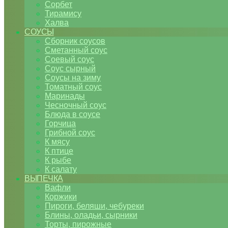
Сорбет
Тирамису
Халва
СОУСЫ
Сборник соусов
Сметанный соус
Соевый соус
Соус сырный
Соусы на зиму
Томатный соус
Маринады
Чесночный соус
Блюда в соусе
Горчица
Грибной соус
К мясу
К птице
К рыбе
К салату
ВЫПЕЧКА
Вафли
Коржики
Пироги, беляши, чебуреки
Блины, оладьи, сырники
Торты, пирожные