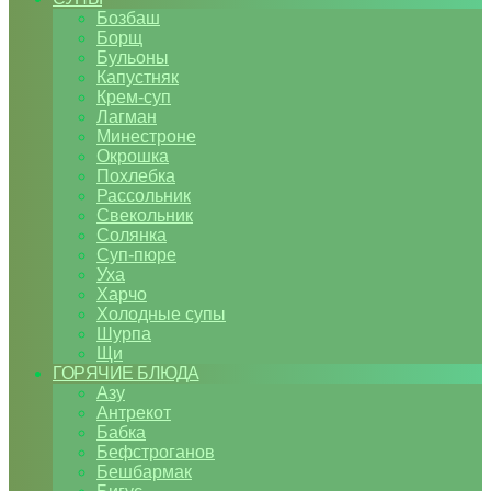
Бозбаш
Борщ
Бульоны
Капустняк
Крем-суп
Лагман
Минестроне
Окрошка
Похлебка
Рассольник
Свекольник
Солянка
Суп-пюре
Уха
Харчо
Холодные супы
Шурпа
Щи
ГОРЯЧИЕ БЛЮДА
Азу
Антрекот
Бабка
Бефстроганов
Бешбармак