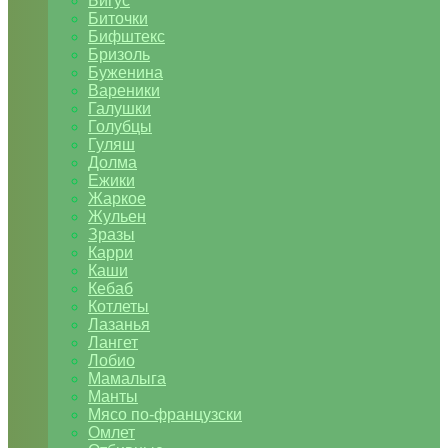
Бигус
Биточки
Бифштекс
Бризоль
Буженина
Вареники
Галушки
Голубцы
Гуляш
Долма
Ежики
Жаркое
Жульен
Зразы
Карри
Каши
Кебаб
Котлеты
Лазанья
Лангет
Лобио
Мамалыга
Манты
Мясо по-французски
Омлет