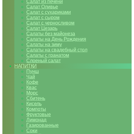
Салат из печени
Салат Оливье
Салат с сухариками
Салат с сыром
Салат с черносливом
Салат Цезарь
Салаты без майонеза
Салаты на День Рождения
Салаты на зиму
Салаты на свадебный стол
Салаты с гранатом
Слоеный салат
НАПИТКИ
Пунш
Чай
Кофе
Квас
Морс
Сбитень
Кисель
Компоты
Фруктовые
Лимонад
Газированные
Соки