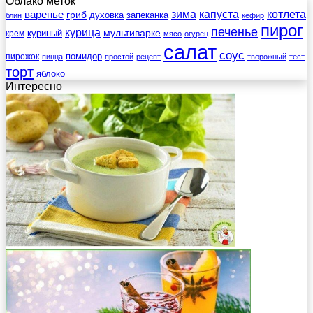
Облако меток
зима
котлета
варенье
капуста
гриб
духовка
запеканка
блин
кефир
пирог
печенье
курица
мультиварке
куриный
крем
мясо
огурец
салат
соус
помидор
пирожок
пицца
простой
рецепт
творожный
тест
торт
яблоко
Интересно