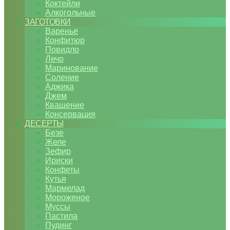
Коктейли
Алкогольные
ЗАГОТОВКИ
Варенье
Конфитюр
Повидло
Лечо
Маринование
Соление
Аджика
Джем
Квашение
Консервация
ДЕСЕРТЫ
Безе
Желе
Зефир
Ириски
Конфеты
Кутья
Мармелад
Мороженое
Муссы
Пастила
Пудинг