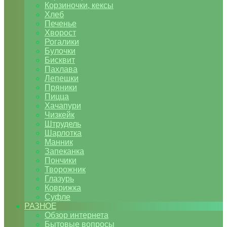
Корзиночки, кексы
Хлеб
Печенье
Хворост
Рогалики
Булочки
Бисквит
Пахлава
Лепешки
Пряники
Пицца
Хачапури
Чизкейк
Штрудель
Шарлотка
Манник
Запеканка
Пончики
Творожник
Глазурь
Коврижка
Суфле
РАЗНОЕ
Обзор интернета
Бытовые вопросы