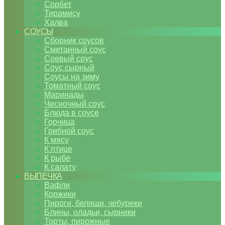
Сорбет
Тирамису
Халва
СОУСЫ
Сборник соусов
Сметанный соус
Соевый соус
Соус сырный
Соусы на зиму
Томатный соус
Маринады
Чесночный соус
Блюда в соусе
Горчица
Грибной соус
К мясу
К птице
К рыбе
К салату
ВЫПЕЧКА
Вафли
Коржики
Пироги, беляши, чебуреки
Блины, оладьи, сырники
Торты, пирожные