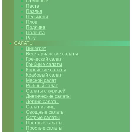
Отбивные
Паста
Паэлья
Пельмени
Плов
Подлива
Полента
Рагу
САЛАТЫ
Винегрет
Вегетарианские салаты
Греческий салат
Грибные салаты
Корейские салаты
Крабовый салат
Мясной салат
Рыбный салат
Салаты с курицей
Диетические салаты
Летние салаты
Салат из яиц
Овощные салаты
Острые салаты
Постные салаты
Простые салаты