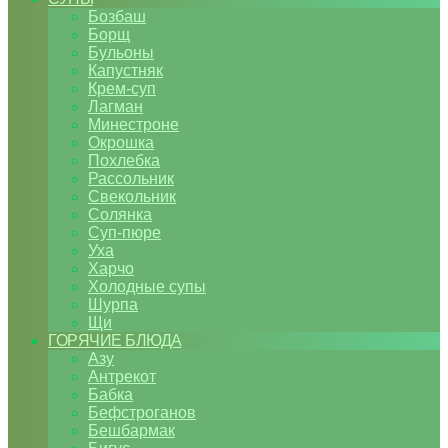
Бозбаш
Борщ
Бульоны
Капустняк
Крем-суп
Лагман
Минестроне
Окрошка
Похлебка
Рассольник
Свекольник
Солянка
Суп-пюре
Уха
Харчо
Холодные супы
Шурпа
Щи
ГОРЯЧИЕ БЛЮДА
Азу
Антрекот
Бабка
Бефстроганов
Бешбармак