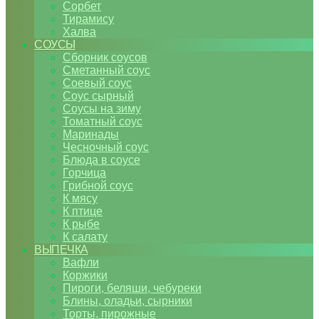
Сорбет
Тирамису
Халва
СОУСЫ
Сборник соусов
Сметанный соус
Соевый соус
Соус сырный
Соусы на зиму
Томатный соус
Маринады
Чесночный соус
Блюда в соусе
Горчица
Грибной соус
К мясу
К птице
К рыбе
К салату
ВЫПЕЧКА
Вафли
Коржики
Пироги, беляши, чебуреки
Блины, оладьи, сырники
Торты, пирожные