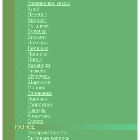
Корзиночки, кексы
Хлеб
Печенье
Хворост
Рогалики
Булочки
Бисквит
Пахлава
Лепешки
Пряники
Пицца
Хачапури
Чизкейк
Штрудель
Шарлотка
Манник
Запеканка
Пончики
Творожник
Глазурь
Коврижка
Суфле
РАЗНОЕ
Обзор интернета
Бытовые вопросы