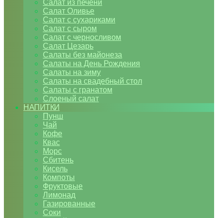
Салат из печени
Салат Оливье
Салат с сухариками
Салат с сыром
Салат с черносливом
Салат Цезарь
Салаты без майонеза
Салаты на День Рождения
Салаты на зиму
Салаты на свадебный стол
Салаты с гранатом
Слоеный салат
НАПИТКИ
Пунш
Чай
Кофе
Квас
Морс
Сбитень
Кисель
Компоты
Фруктовые
Лимонад
Газированные
Соки