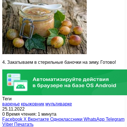
4. Закатываем в стерильные баночки на зиму. Готово!
Теги
варенье
крыжовник
мультиварке
25.11.2022
0
Время чтения: 1 минута
Facebook
X
Вконтакте
Одноклассники
WhatsApp
Telegram
Viber
Печатать