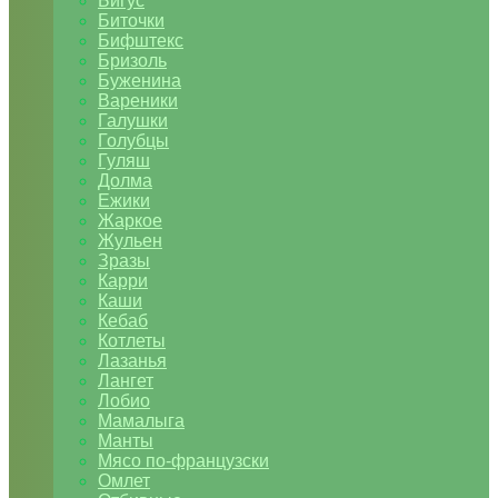
Бигус
Биточки
Бифштекс
Бризоль
Буженина
Вареники
Галушки
Голубцы
Гуляш
Долма
Ежики
Жаркое
Жульен
Зразы
Карри
Каши
Кебаб
Котлеты
Лазанья
Лангет
Лобио
Мамалыга
Манты
Мясо по-французски
Омлет