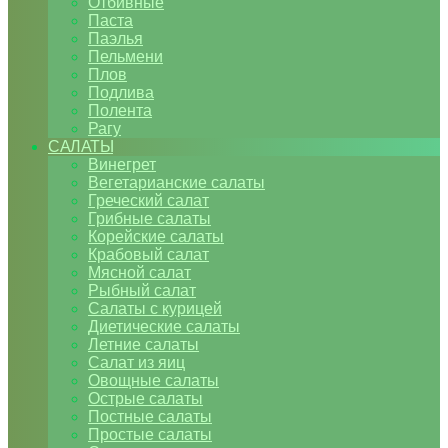
Отбивные
Паста
Паэлья
Пельмени
Плов
Подлива
Полента
Рагу
САЛАТЫ
Винегрет
Вегетарианские салаты
Греческий салат
Грибные салаты
Корейские салаты
Крабовый салат
Мясной салат
Рыбный салат
Салаты с курицей
Диетические салаты
Летние салаты
Салат из яиц
Овощные салаты
Острые салаты
Постные салаты
Простые салаты