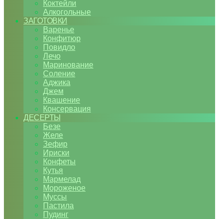
Коктейли
Алкогольные
ЗАГОТОВКИ
Варенье
Конфитюр
Повидло
Лечо
Маринование
Соление
Аджика
Джем
Квашение
Консервация
ДЕСЕРТЫ
Безе
Желе
Зефир
Ириски
Конфеты
Кутья
Мармелад
Мороженое
Муссы
Пастила
Пудинг