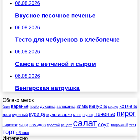
06.08.2026
Вкусное песочное печенье
06.08.2026
Тесто для чебуреков в хлебопечке
06.08.2026
Самса с ветчиной и сыром
06.08.2026
Венгерская ватрушка
Облако меток
зима
котлета
варенье
капуста
гриб
духовка
запеканка
блин
кефир
пирог
печенье
курица
мультиварке
куриный
крем
мясо
огурец
салат
соус
помидор
пирожок
пицца
простой
рецепт
творожный
тест
торт
яблоко
Интересно