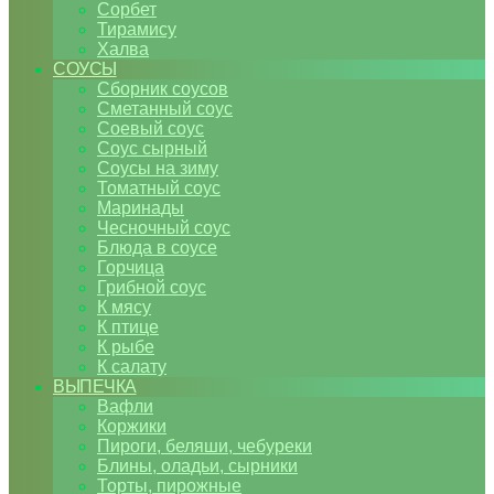
Сорбет
Тирамису
Халва
СОУСЫ
Сборник соусов
Сметанный соус
Соевый соус
Соус сырный
Соусы на зиму
Томатный соус
Маринады
Чесночный соус
Блюда в соусе
Горчица
Грибной соус
К мясу
К птице
К рыбе
К салату
ВЫПЕЧКА
Вафли
Коржики
Пироги, беляши, чебуреки
Блины, оладьи, сырники
Торты, пирожные