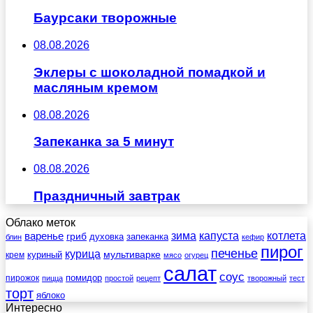
Баурсаки творожные
08.08.2026
Эклеры с шоколадной помадкой и
масляным кремом
08.08.2026
Запеканка за 5 минут
08.08.2026
Праздничный завтрак
Облако меток
зима
котлета
варенье
капуста
гриб
духовка
запеканка
блин
кефир
пирог
печенье
курица
мультиварке
куриный
крем
мясо
огурец
салат
соус
помидор
пирожок
пицца
простой
рецепт
творожный
тест
торт
яблоко
Интересно