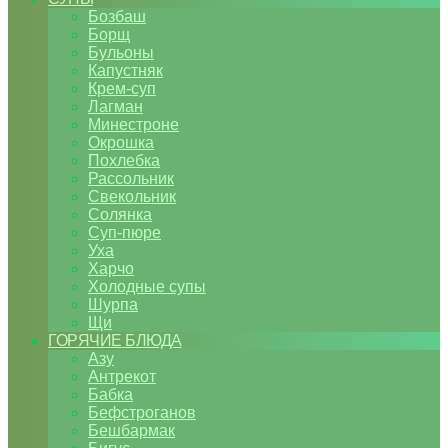
Бозбаш
Борщ
Бульоны
Капустняк
Крем-суп
Лагман
Минестроне
Окрошка
Похлебка
Рассольник
Свекольник
Солянка
Суп-пюре
Уха
Харчо
Холодные супы
Шурпа
Щи
ГОРЯЧИЕ БЛЮДА
Азу
Антрекот
Бабка
Бефстроганов
Бешбармак