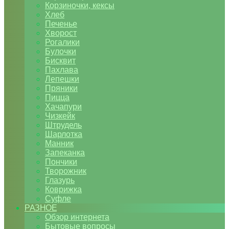
Корзиночки, кексы
Хлеб
Печенье
Хворост
Рогалики
Булочки
Бисквит
Пахлава
Лепешки
Пряники
Пицца
Хачапури
Чизкейк
Штрудель
Шарлотка
Манник
Запеканка
Пончики
Творожник
Глазурь
Коврижка
Суфле
РАЗНОЕ
Обзор интернета
Бытовые вопросы