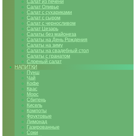
Салат из печени
Салат Оливье
Салат с сухариками
Салат с сыром
Салат с черносливом
Салат Цезарь
Салаты без майонеза
Салаты на День Рождения
Салаты на зиму
Салаты на свадебный стол
Салаты с гранатом
Слоеный салат
НАПИТКИ
Пунш
Чай
Кофе
Квас
Морс
Сбитень
Кисель
Компоты
Фруктовые
Лимонад
Газированные
Соки