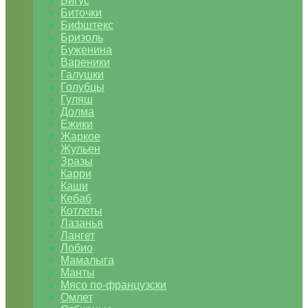
Бигус
Биточки
Бифштекс
Бризоль
Буженина
Вареники
Галушки
Голубцы
Гуляш
Долма
Ежики
Жаркое
Жульен
Зразы
Карри
Каши
Кебаб
Котлеты
Лазанья
Лангет
Лобио
Мамалыга
Манты
Мясо по-французски
Омлет