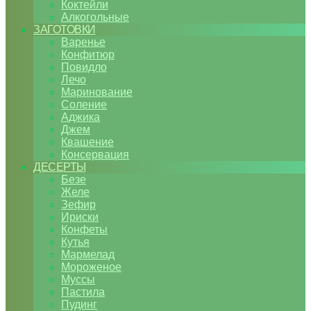
Коктейли
Алкогольные
ЗАГОТОВКИ
Варенье
Конфитюр
Повидло
Лечо
Маринование
Соление
Аджика
Джем
Квашение
Консервация
ДЕСЕРТЫ
Безе
Желе
Зефир
Ириски
Конфеты
Кутья
Мармелад
Мороженое
Муссы
Пастила
Пудинг