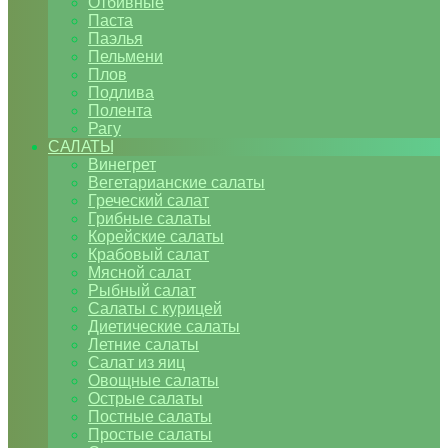
Отбивные
Паста
Паэлья
Пельмени
Плов
Подлива
Полента
Рагу
САЛАТЫ
Винегрет
Вегетарианские салаты
Греческий салат
Грибные салаты
Корейские салаты
Крабовый салат
Мясной салат
Рыбный салат
Салаты с курицей
Диетические салаты
Летние салаты
Салат из яиц
Овощные салаты
Острые салаты
Постные салаты
Простые салаты