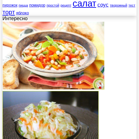
салат
соус
помидор
пирожок
пицца
простой
рецепт
творожный
тест
торт
яблоко
Интересно