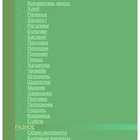
Корзиночки, кексы
Хлеб
Печенье
Хворост
Рогалики
Булочки
Бисквит
Пахлава
Лепешки
Пряники
Пицца
Хачапури
Чизкейк
Штрудель
Шарлотка
Манник
Запеканка
Пончики
Творожник
Глазурь
Коврижка
Суфле
РАЗНОЕ
Обзор интернета
Бытовые вопросы