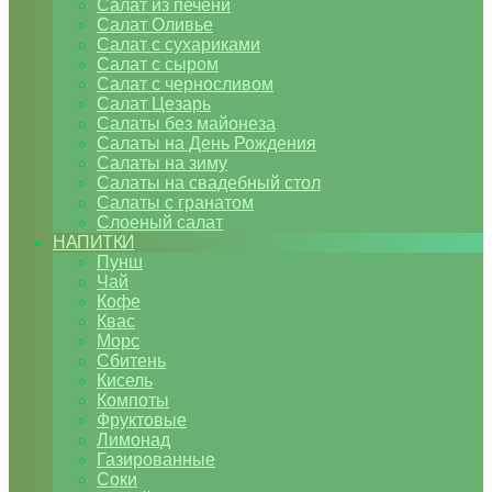
Салат из печени
Салат Оливье
Салат с сухариками
Салат с сыром
Салат с черносливом
Салат Цезарь
Салаты без майонеза
Салаты на День Рождения
Салаты на зиму
Салаты на свадебный стол
Салаты с гранатом
Слоеный салат
НАПИТКИ
Пунш
Чай
Кофе
Квас
Морс
Сбитень
Кисель
Компоты
Фруктовые
Лимонад
Газированные
Соки