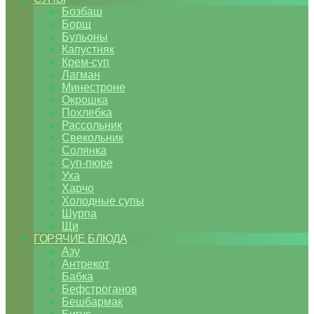
Бозбаш
Борщ
Бульоны
Капустняк
Крем-суп
Лагман
Минестроне
Окрошка
Похлебка
Рассольник
Свекольник
Солянка
Суп-пюре
Уха
Харчо
Холодные супы
Шурпа
Щи
ГОРЯЧИЕ БЛЮДА
Азу
Антрекот
Бабка
Бефстроганов
Бешбармак