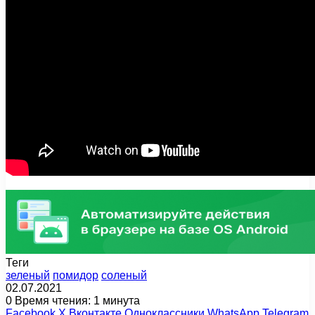
Теги
зеленый
помидор
соленый
02.07.2021
0
Время чтения: 1 минута
Facebook
X
Вконтакте
Одноклассники
WhatsApp
Telegram