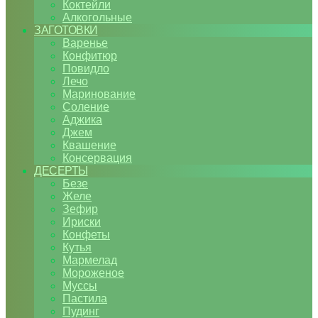
Коктейли
Алкогольные
ЗАГОТОВКИ
Варенье
Конфитюр
Повидло
Лечо
Маринование
Соление
Аджика
Джем
Квашение
Консервация
ДЕСЕРТЫ
Безе
Желе
Зефир
Ириски
Конфеты
Кутья
Мармелад
Мороженое
Муссы
Пастила
Пудинг