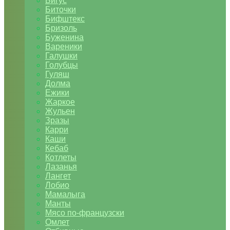
Бигус
Биточки
Бифштекс
Бризоль
Буженина
Вареники
Галушки
Голубцы
Гуляш
Долма
Ежики
Жаркое
Жульен
Зразы
Карри
Каши
Кебаб
Котлеты
Лазанья
Лангет
Лобио
Мамалыга
Манты
Мясо по-французски
Омлет