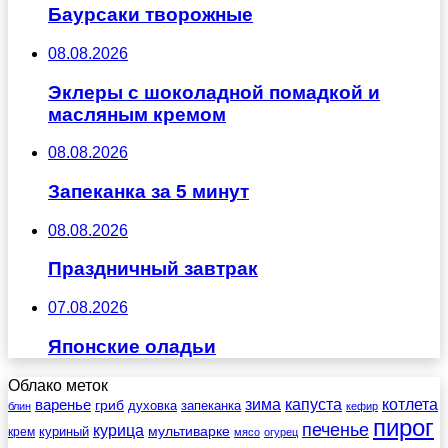
Баурсаки творожные
08.08.2026
Эклеры с шоколадной помадкой и
масляным кремом
08.08.2026
Запеканка за 5 минут
08.08.2026
Праздничный завтрак
07.08.2026
Японские оладьи
Облако меток
зима
котлета
варенье
капуста
гриб
духовка
запеканка
блин
кефир
пирог
печенье
курица
мультиварке
куриный
крем
мясо
огурец