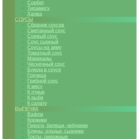
Сорбет
Тирамису
Халва
СОУСЫ
Сборник соусов
Сметанный соус
Соевый соус
Соус сырный
Соусы на зиму
Томатный соус
Маринады
Чесночный соус
Блюда в соусе
Горчица
Грибной соус
К мясу
К птице
К рыбе
К салату
ВЫПЕЧКА
Вафли
Коржики
Пироги, беляши, чебуреки
Блины, оладьи, сырники
Торты, пирожные