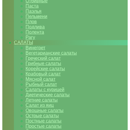
Отбивные
Паста
Паэлья
Пельмени
Плов
Подлива
Полента
Рагу
САЛАТЫ
Винегрет
Вегетарианские салаты
Греческий салат
Грибные салаты
Корейские салаты
Крабовый салат
Мясной салат
Рыбный салат
Салаты с курицей
Диетические салаты
Летние салаты
Салат из яиц
Овощные салаты
Острые салаты
Постные салаты
Простые салаты