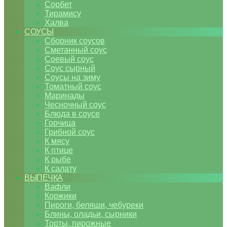
Сорбет
Тирамису
Халва
СОУСЫ
Сборник соусов
Сметанный соус
Соевый соус
Соус сырный
Соусы на зиму
Томатный соус
Маринады
Чесночный соус
Блюда в соусе
Горчица
Грибной соус
К мясу
К птице
К рыбе
К салату
ВЫПЕЧКА
Вафли
Коржики
Пироги, беляши, чебуреки
Блины, оладьи, сырники
Торты, пирожные