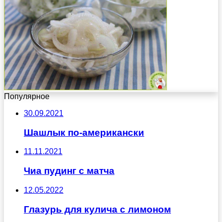
Популярное
30.09.2021
Шашлык по-американски
11.11.2021
Чиа пудинг с матча
12.05.2022
Глазурь для кулича с лимоном