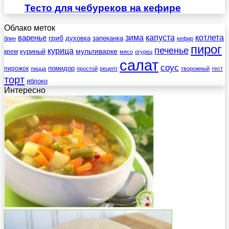
Тесто для чебуреков на кефире
Облако меток
зима
котлета
варенье
капуста
гриб
духовка
запеканка
блин
кефир
пирог
печенье
курица
мультиварке
куриный
крем
мясо
огурец
салат
соус
помидор
пирожок
пицца
простой
рецепт
творожный
тест
торт
яблоко
Интересно