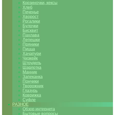
Корзиночки, кексы
Хлеб
Печенье
Хворост
Рогалики
Булочки
Бисквит
Пахлава
Лепешки
Пряники
Пицца
Хачапури
Чизкейк
Штрудель
Шарлотка
Манник
Запеканка
Пончики
Творожник
Глазурь
Коврижка
Суфле
РАЗНОЕ
Обзор интернета
Бытовые вопросы