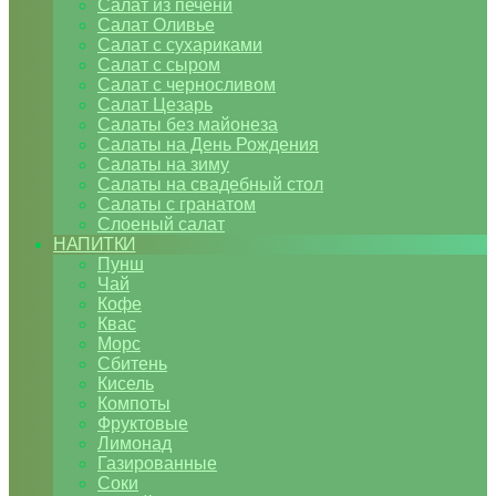
Салат из печени
Салат Оливье
Салат с сухариками
Салат с сыром
Салат с черносливом
Салат Цезарь
Салаты без майонеза
Салаты на День Рождения
Салаты на зиму
Салаты на свадебный стол
Салаты с гранатом
Слоеный салат
НАПИТКИ
Пунш
Чай
Кофе
Квас
Морс
Сбитень
Кисель
Компоты
Фруктовые
Лимонад
Газированные
Соки