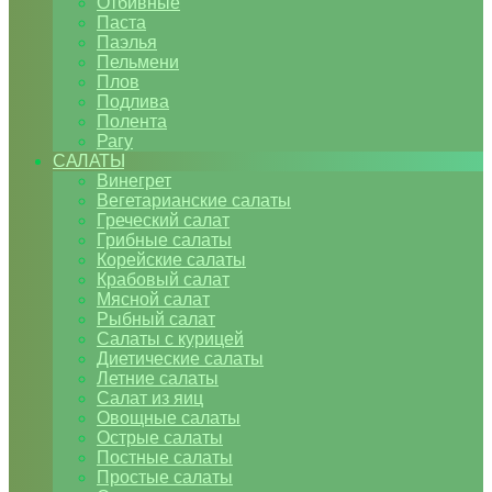
Отбивные
Паста
Паэлья
Пельмени
Плов
Подлива
Полента
Рагу
САЛАТЫ
Винегрет
Вегетарианские салаты
Греческий салат
Грибные салаты
Корейские салаты
Крабовый салат
Мясной салат
Рыбный салат
Салаты с курицей
Диетические салаты
Летние салаты
Салат из яиц
Овощные салаты
Острые салаты
Постные салаты
Простые салаты