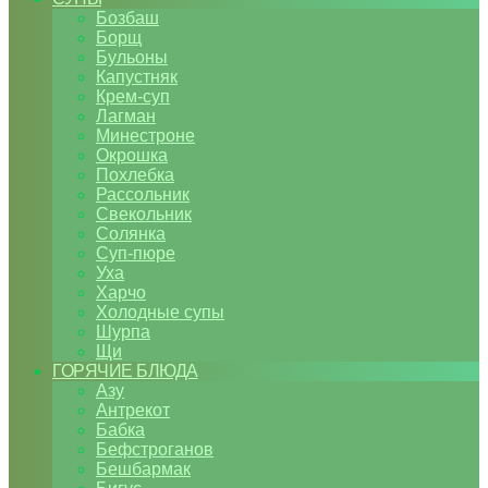
Бозбаш
Борщ
Бульоны
Капустняк
Крем-суп
Лагман
Минестроне
Окрошка
Похлебка
Рассольник
Свекольник
Солянка
Суп-пюре
Уха
Харчо
Холодные супы
Шурпа
Щи
ГОРЯЧИЕ БЛЮДА
Азу
Антрекот
Бабка
Бефстроганов
Бешбармак