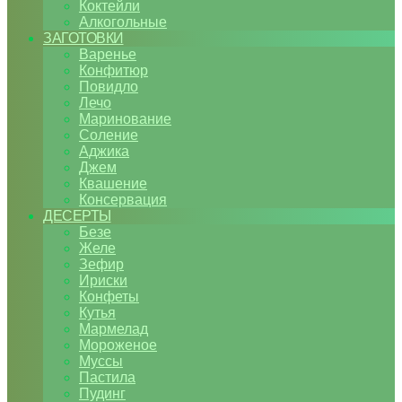
Коктейли
Алкогольные
ЗАГОТОВКИ
Варенье
Конфитюр
Повидло
Лечо
Маринование
Соление
Аджика
Джем
Квашение
Консервация
ДЕСЕРТЫ
Безе
Желе
Зефир
Ириски
Конфеты
Кутья
Мармелад
Мороженое
Муссы
Пастила
Пудинг