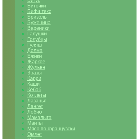
Бигус
Биточки
Бифштекс
Бризоль
Буженина
Вареники
Галушки
Голубцы
Гуляш
Долма
Ежики
Жаркое
Жульен
Зразы
Карри
Каши
Кебаб
Котлеты
Лазанья
Лангет
Лобио
Мамалыга
Манты
Мясо по-французски
Омлет