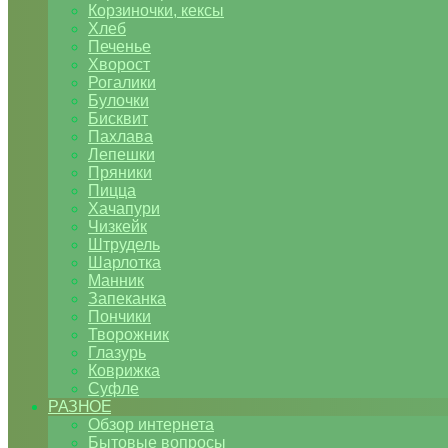
Корзиночки, кексы
Хлеб
Печенье
Хворост
Рогалики
Булочки
Бисквит
Пахлава
Лепешки
Пряники
Пицца
Хачапури
Чизкейк
Штрудель
Шарлотка
Манник
Запеканка
Пончики
Творожник
Глазурь
Коврижка
Суфле
РАЗНОЕ
Обзор интернета
Бытовые вопросы