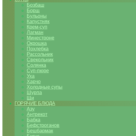
Бозбаш
Борщ
Бульоны
Капустняк
Крем-суп
Лагман
Минестроне
Окрошка
Похлебка
Рассольник
Свекольник
Солянка
Суп-пюре
Уха
Харчо
Холодные супы
Шурпа
Щи
ГОРЯЧИЕ БЛЮДА
Азу
Антрекот
Бабка
Бефстроганов
Бешбармак