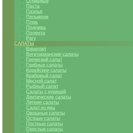
Отбивные
Паста
Паэлья
Пельмени
Плов
Подлива
Полента
Рагу
САЛАТЫ
Винегрет
Вегетарианские салаты
Греческий салат
Грибные салаты
Корейские салаты
Крабовый салат
Мясной салат
Рыбный салат
Салаты с курицей
Диетические салаты
Летние салаты
Салат из яиц
Овощные салаты
Острые салаты
Постные салаты
Простые салаты