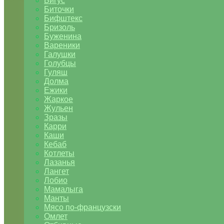
Бигус
Биточки
Бифштекс
Бризоль
Буженина
Вареники
Галушки
Голубцы
Гуляш
Долма
Ежики
Жаркое
Жульен
Зразы
Карри
Каши
Кебаб
Котлеты
Лазанья
Лангет
Лобио
Мамалыга
Манты
Мясо по-французски
Омлет