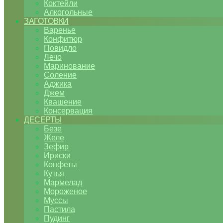
Коктейли
Алкогольные
ЗАГОТОВКИ
Варенье
Конфитюр
Повидло
Лечо
Маринование
Соление
Аджика
Джем
Квашение
Консервация
ДЕСЕРТЫ
Безе
Желе
Зефир
Ириски
Конфеты
Кутья
Мармелад
Мороженое
Муссы
Пастила
Пудинг