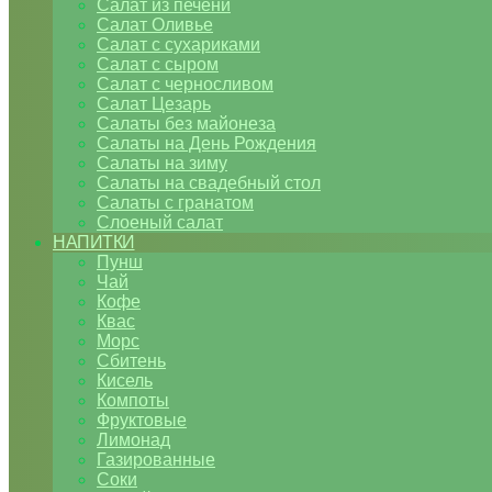
Салат из печени
Салат Оливье
Салат с сухариками
Салат с сыром
Салат с черносливом
Салат Цезарь
Салаты без майонеза
Салаты на День Рождения
Салаты на зиму
Салаты на свадебный стол
Салаты с гранатом
Слоеный салат
НАПИТКИ
Пунш
Чай
Кофе
Квас
Морс
Сбитень
Кисель
Компоты
Фруктовые
Лимонад
Газированные
Соки