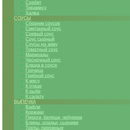
Сорбет
Тирамису
Халва
СОУСЫ
Сборник соусов
Сметанный соус
Соевый соус
Соус сырный
Соусы на зиму
Томатный соус
Маринады
Чесночный соус
Блюда в соусе
Горчица
Грибной соус
К мясу
К птице
К рыбе
К салату
ВЫПЕЧКА
Вафли
Коржики
Пироги, беляши, чебуреки
Блины, оладьи, сырники
Торты, пирожные