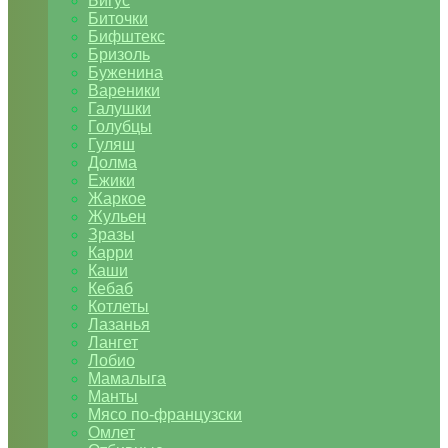
Бигус
Биточки
Бифштекс
Бризоль
Буженина
Вареники
Галушки
Голубцы
Гуляш
Долма
Ежики
Жаркое
Жульен
Зразы
Карри
Каши
Кебаб
Котлеты
Лазанья
Лангет
Лобио
Мамалыга
Манты
Мясо по-французски
Омлет