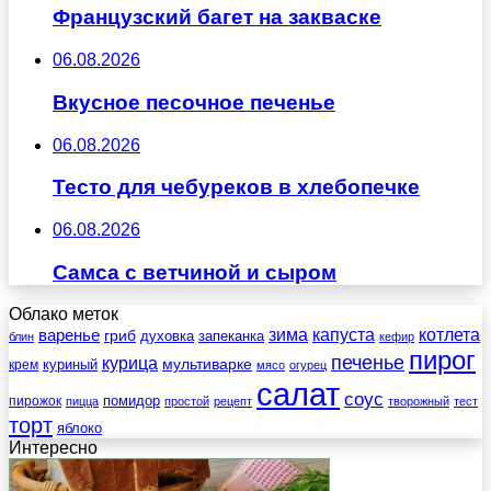
Французский багет на закваске
06.08.2026
Вкусное песочное печенье
06.08.2026
Тесто для чебуреков в хлебопечке
06.08.2026
Самса с ветчиной и сыром
Облако меток
зима
котлета
варенье
капуста
гриб
духовка
запеканка
блин
кефир
пирог
печенье
курица
мультиварке
куриный
крем
мясо
огурец
салат
соус
помидор
пирожок
пицца
простой
рецепт
творожный
тест
торт
яблоко
Интересно