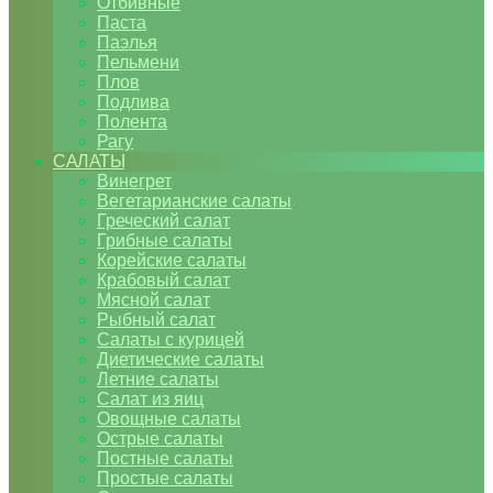
Отбивные
Паста
Паэлья
Пельмени
Плов
Подлива
Полента
Рагу
САЛАТЫ
Винегрет
Вегетарианские салаты
Греческий салат
Грибные салаты
Корейские салаты
Крабовый салат
Мясной салат
Рыбный салат
Салаты с курицей
Диетические салаты
Летние салаты
Салат из яиц
Овощные салаты
Острые салаты
Постные салаты
Простые салаты