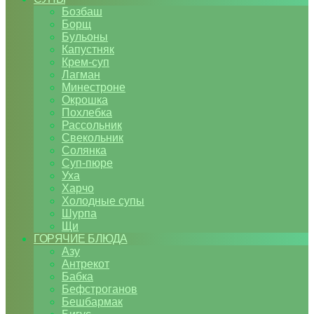
Бозбаш
Борщ
Бульоны
Капустняк
Крем-суп
Лагман
Минестроне
Окрошка
Похлебка
Рассольник
Свекольник
Солянка
Суп-пюре
Уха
Харчо
Холодные супы
Шурпа
Щи
ГОРЯЧИЕ БЛЮДА
Азу
Антрекот
Бабка
Бефстроганов
Бешбармак