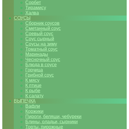
Сорбет
Тирамису
Халва
СОУСЫ
Сборник соусов
Сметанный соус
Соевый соус
Соус сырный
Соусы на зиму
Томатный соус
Маринады
Чесночный соус
Блюда в соусе
Горчица
Грибной соус
К мясу
К птице
К рыбе
К салату
ВЫПЕЧКА
Вафли
Коржики
Пироги, беляши, чебуреки
Блины, оладьи, сырники
Торты, пирожные