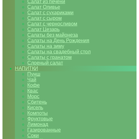
Салат из печени
Салат Оливье
Салат с сухариками
Салат с сыром
Салат с черносливом
Салат Цезарь
Салаты без майонеза
Салаты на День Рождения
Салаты на зиму
Салаты на свадебный стол
Салаты с гранатом
Слоеный салат
НАПИТКИ
Пунш
Чай
Кофе
Квас
Морс
Сбитень
Кисель
Компоты
Фруктовые
Лимонад
Газированные
Соки