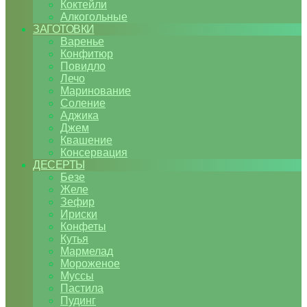
Коктейли
Алкогольные
ЗАГОТОВКИ
Варенье
Конфитюр
Повидло
Лечо
Маринование
Соление
Аджика
Джем
Квашение
Консервация
ДЕСЕРТЫ
Безе
Желе
Зефир
Ириски
Конфеты
Кутья
Мармелад
Мороженое
Муссы
Пастила
Пудинг