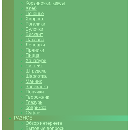
Корзиночки, кексы
Хлеб
Печенье
Хворост
Рогалики
Булочки
Бисквит
Пахлава
Лепешки
Пряники
Пицца
Хачапури
Чизкейк
Штрудель
Шарлотка
Манник
Запеканка
Пончики
Творожник
Глазурь
Коврижка
Суфле
РАЗНОЕ
Обзор интернета
Бытовые вопросы