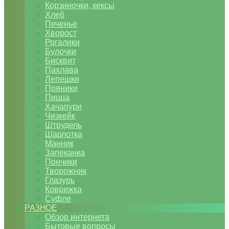
Корзиночки, кексы
Хлеб
Печенье
Хворост
Рогалики
Булочки
Бисквит
Пахлава
Лепешки
Пряники
Пицца
Хачапури
Чизкейк
Штрудель
Шарлотка
Манник
Запеканка
Пончики
Творожник
Глазурь
Коврижка
Суфле
РАЗНОЕ
Обзор интернета
Бытовые вопросы