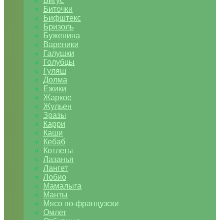
Бигус
Биточки
Бифштекс
Бризоль
Буженина
Вареники
Галушки
Голубцы
Гуляш
Долма
Ежики
Жаркое
Жульен
Зразы
Карри
Каши
Кебаб
Котлеты
Лазанья
Лангет
Лобио
Мамалыга
Манты
Мясо по-французски
Омлет