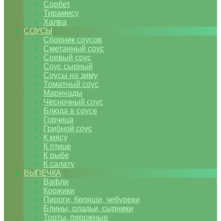
Сорбет
Тирамису
Халва
СОУСЫ
Сборник соусов
Сметанный соус
Соевый соус
Соус сырный
Соусы на зиму
Томатный соус
Маринады
Чесночный соус
Блюда в соусе
Горчица
Грибной соус
К мясу
К птице
К рыбе
К салату
ВЫПЕЧКА
Вафли
Коржики
Пироги, беляши, чебуреки
Блины, оладьи, сырники
Торты, пирожные