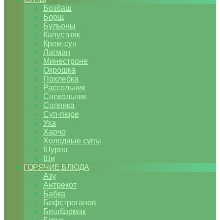
Бозбаш
Борщ
Бульоны
Капустняк
Крем-суп
Лагман
Минестроне
Окрошка
Похлебка
Рассольник
Свекольник
Солянка
Суп-пюре
Уха
Харчо
Холодные супы
Шурпа
Щи
ГОРЯЧИЕ БЛЮДА
Азу
Антрекот
Бабка
Бефстроганов
Бешбармак