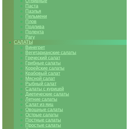
Отбивные
Паста
Паэлья
Пельмени
Плов
Подлива
Полента
Рагу
САЛАТЫ
Винегрет
Вегетарианские салаты
Греческий салат
Грибные салаты
Корейские салаты
Крабовый салат
Мясной салат
Рыбный салат
Салаты с курицей
Диетические салаты
Летние салаты
Салат из яиц
Овощные салаты
Острые салаты
Постные салаты
Простые салаты