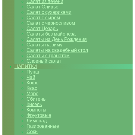
Салат из печени
Салат Оливье
Салат с сухариками
Салат с сыром
Салат с черносливом
Салат Цезарь
Салаты без майонеза
Салаты на День Рождения
Салаты на зиму
Салаты на свадебный стол
Салаты с гранатом
Слоеный салат
НАПИТКИ
Пунш
Чай
Кофе
Квас
Морс
Сбитень
Кисель
Компоты
Фруктовые
Лимонад
Газированные
Соки