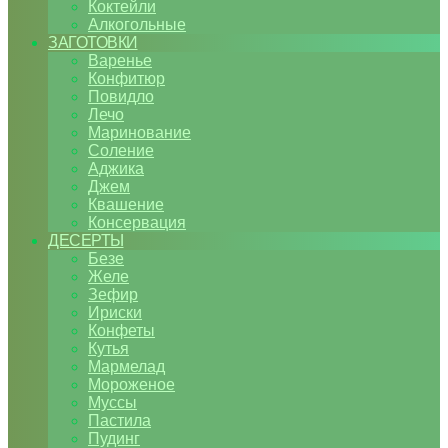
Коктейли
Алкогольные
ЗАГОТОВКИ
Варенье
Конфитюр
Повидло
Лечо
Маринование
Соление
Аджика
Джем
Квашение
Консервация
ДЕСЕРТЫ
Безе
Желе
Зефир
Ириски
Конфеты
Кутья
Мармелад
Мороженое
Муссы
Пастила
Пудинг