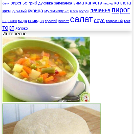
зима
котлета
варенье
капуста
гриб
духовка
запеканка
блин
кефир
пирог
печенье
курица
мультиварке
куриный
крем
мясо
огурец
салат
соус
помидор
пирожок
пицца
простой
рецепт
творожный
тест
торт
яблоко
Интересно