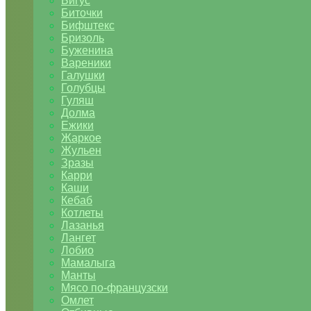
Бигус
Биточки
Бифштекс
Бризоль
Буженина
Вареники
Галушки
Голубцы
Гуляш
Долма
Ежики
Жаркое
Жульен
Зразы
Карри
Каши
Кебаб
Котлеты
Лазанья
Лангет
Лобио
Мамалыга
Манты
Мясо по-французски
Омлет