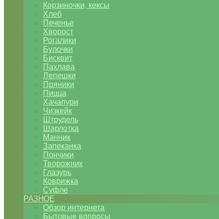
Корзиночки, кексы
Хлеб
Печенье
Хворост
Рогалики
Булочки
Бисквит
Пахлава
Лепешки
Пряники
Пицца
Хачапури
Чизкейк
Штрудель
Шарлотка
Манник
Запеканка
Пончики
Творожник
Глазурь
Коврижка
Суфле
РАЗНОЕ
Обзор интернета
Бытовые вопросы