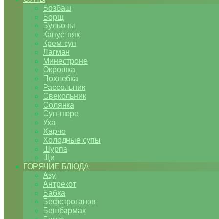
Бозбаш
Борщ
Бульоны
Капустняк
Крем-суп
Лагман
Минестроне
Окрошка
Похлебка
Рассольник
Свекольник
Солянка
Суп-пюре
Уха
Харчо
Холодные супы
Шурпа
Щи
ГОРЯЧИЕ БЛЮДА
Азу
Антрекот
Бабка
Бефстроганов
Бешбармак