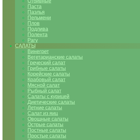
Отбивные
Паста
Паэлья
Пельмени
Плов
Подлива
Полента
Рагу
САЛАТЫ
Винегрет
Вегетарианские салаты
Греческий салат
Грибные салаты
Корейские салаты
Крабовый салат
Мясной салат
Рыбный салат
Салаты с курицей
Диетические салаты
Летние салаты
Салат из яиц
Овощные салаты
Острые салаты
Постные салаты
Простые салаты