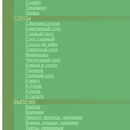
Сорбет
Тирамису
Халва
СОУСЫ
Сборник соусов
Сметанный соус
Соевый соус
Соус сырный
Соусы на зиму
Томатный соус
Маринады
Чесночный соус
Блюда в соусе
Горчица
Грибной соус
К мясу
К птице
К рыбе
К салату
ВЫПЕЧКА
Вафли
Коржики
Пироги, беляши, чебуреки
Блины, оладьи, сырники
Торты, пирожные