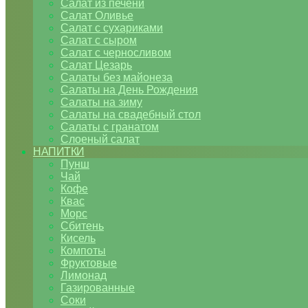
Салат из печени
Салат Оливье
Салат с сухариками
Салат с сыром
Салат с черносливом
Салат Цезарь
Салаты без майонеза
Салаты на День Рождения
Салаты на зиму
Салаты на свадебный стол
Салаты с гранатом
Слоеный салат
НАПИТКИ
Пунш
Чай
Кофе
Квас
Морс
Сбитень
Кисель
Компоты
Фруктовые
Лимонад
Газированные
Соки