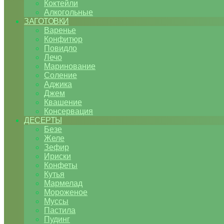
Коктейли
Алкогольные
ЗАГОТОВКИ
Варенье
Конфитюр
Повидло
Лечо
Маринование
Соление
Аджика
Джем
Квашение
Консервация
ДЕСЕРТЫ
Безе
Желе
Зефир
Ириски
Конфеты
Кутья
Мармелад
Мороженое
Муссы
Пастила
Пудинг