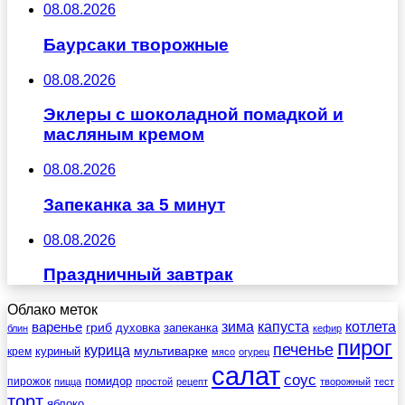
08.08.2026
Баурсаки творожные
08.08.2026
Эклеры с шоколадной помадкой и
масляным кремом
08.08.2026
Запеканка за 5 минут
08.08.2026
Праздничный завтрак
Облако меток
зима
котлета
варенье
капуста
гриб
духовка
запеканка
блин
кефир
пирог
печенье
курица
мультиварке
куриный
крем
мясо
огурец
салат
соус
помидор
пирожок
пицца
простой
рецепт
творожный
тест
торт
яблоко