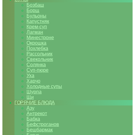
Бозбаш
Борщ
Бульоны
Капустняк
Крем-суп
Лагман
Минестроне
Окрошка
Похлебка
Рассольник
Свекольник
Солянка
Суп-пюре
Уха
Харчо
Холодные супы
Шурпа
Щи
ГОРЯЧИЕ БЛЮДА
Азу
Антрекот
Бабка
Бефстроганов
Бешбармак