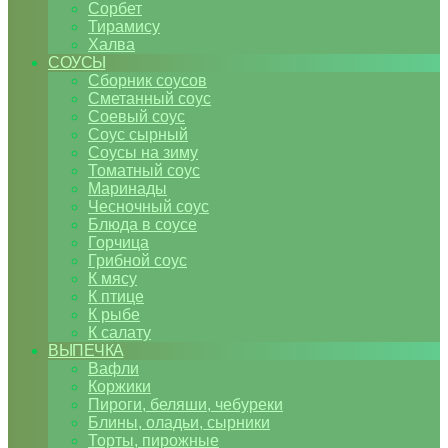
Сорбет
Тирамису
Халва
СОУСЫ
Сборник соусов
Сметанный соус
Соевый соус
Соус сырный
Соусы на зиму
Томатный соус
Маринады
Чесночный соус
Блюда в соусе
Горчица
Грибной соус
К мясу
К птице
К рыбе
К салату
ВЫПЕЧКА
Вафли
Коржики
Пироги, беляши, чебуреки
Блины, оладьи, сырники
Торты, пирожные