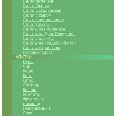
Салат из печени
Салат Оливье
Салат с сухариками
Салат с сыром
Салат с черносливом
Салат Цезарь
Салаты без майонеза
Салаты на День Рождения
Салаты на зиму
Салаты на свадебный стол
Салаты с гранатом
Слоеный салат
НАПИТКИ
Пунш
Чай
Кофе
Квас
Морс
Сбитень
Кисель
Компоты
Фруктовые
Лимонад
Газированные
Соки