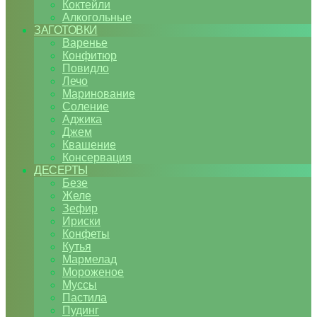
Коктейли
Алкогольные
ЗАГОТОВКИ
Варенье
Конфитюр
Повидло
Лечо
Маринование
Соление
Аджика
Джем
Квашение
Консервация
ДЕСЕРТЫ
Безе
Желе
Зефир
Ириски
Конфеты
Кутья
Мармелад
Мороженое
Муссы
Пастила
Пудинг