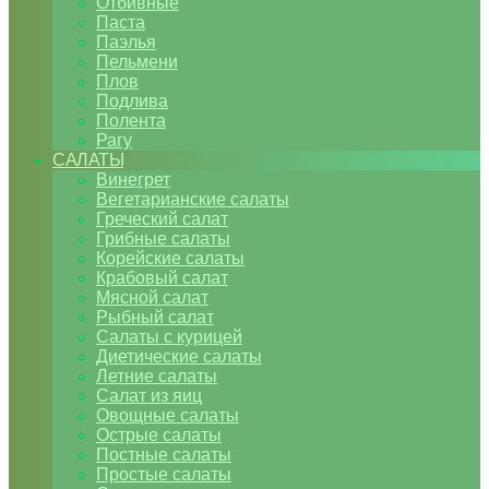
Отбивные
Паста
Паэлья
Пельмени
Плов
Подлива
Полента
Рагу
САЛАТЫ
Винегрет
Вегетарианские салаты
Греческий салат
Грибные салаты
Корейские салаты
Крабовый салат
Мясной салат
Рыбный салат
Салаты с курицей
Диетические салаты
Летние салаты
Салат из яиц
Овощные салаты
Острые салаты
Постные салаты
Простые салаты