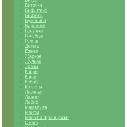
Бигус
Биточки
Бифштекс
Бризоль
Буженина
Вареники
Галушки
Голубцы
Гуляш
Долма
Ежики
Жаркое
Жульен
Зразы
Карри
Каши
Кебаб
Котлеты
Лазанья
Лангет
Лобио
Мамалыга
Манты
Мясо по-французски
Омлет