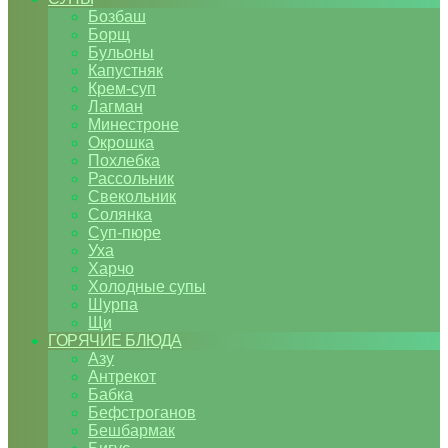
Бозбаш
Борщ
Бульоны
Капустняк
Крем-суп
Лагман
Минестроне
Окрошка
Похлебка
Рассольник
Свекольник
Солянка
Суп-пюре
Уха
Харчо
Холодные супы
Шурпа
Щи
ГОРЯЧИЕ БЛЮДА
Азу
Антрекот
Бабка
Бефстроганов
Бешбармак