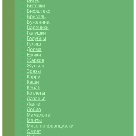
Бигус
Биточки
Бифштекс
Бризоль
Буженина
Вареники
Галушки
Голубцы
Гуляш
Долма
Ежики
Жаркое
Жульен
Зразы
Карри
Каши
Кебаб
Котлеты
Лазанья
Лангет
Лобио
Мамалыга
Манты
Мясо по-французски
Омлет