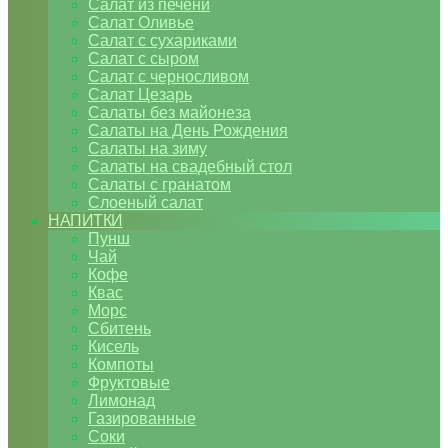
Салат из печени
Салат Оливье
Салат с сухариками
Салат с сыром
Салат с черносливом
Салат Цезарь
Салаты без майонеза
Салаты на День Рождения
Салаты на зиму
Салаты на свадебный стол
Салаты с гранатом
Слоеный салат
НАПИТКИ
Пунш
Чай
Кофе
Квас
Морс
Сбитень
Кисель
Компоты
Фруктовые
Лимонад
Газированные
Соки