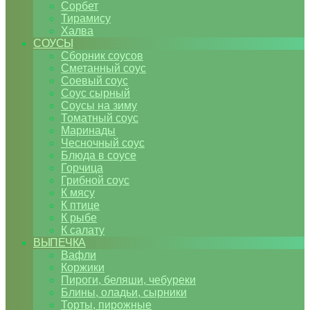
Сорбет
Тирамису
Халва
СОУСЫ
Сборник соусов
Сметанный соус
Соевый соус
Соус сырный
Соусы на зиму
Томатный соус
Маринады
Чесночный соус
Блюда в соусе
Горчица
Грибной соус
К мясу
К птице
К рыбе
К салату
ВЫПЕЧКА
Вафли
Коржики
Пироги, беляши, чебуреки
Блины, оладьи, сырники
Торты, пирожные