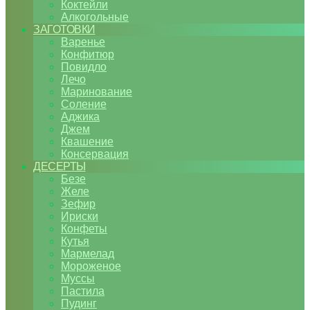
Коктейли
Алкогольные
ЗАГОТОВКИ
Варенье
Конфитюр
Повидло
Лечо
Маринование
Соление
Аджика
Джем
Квашение
Консервация
ДЕСЕРТЫ
Безе
Желе
Зефир
Ириски
Конфеты
Кутья
Мармелад
Мороженое
Муссы
Пастила
Пудинг