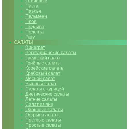
Отбивные
Паста
Паэлья
Пельмени
Плов
Подлива
Полента
Рагу
САЛАТЫ
Винегрет
Вегетарианские салаты
Греческий салат
Грибные салаты
Корейские салаты
Крабовый салат
Мясной салат
Рыбный салат
Салаты с курицей
Диетические салаты
Летние салаты
Салат из яиц
Овощные салаты
Острые салаты
Постные салаты
Простые салаты