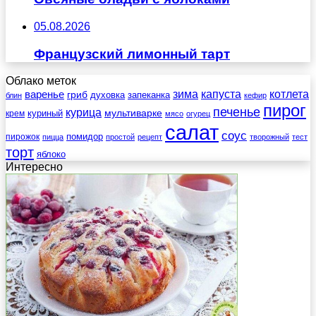
05.08.2026
Французский лимонный тарт
Облако меток
зима
котлета
варенье
капуста
гриб
духовка
запеканка
блин
кефир
пирог
печенье
курица
мультиварке
куриный
крем
мясо
огурец
салат
соус
помидор
пирожок
пицца
простой
рецепт
творожный
тест
торт
яблоко
Интересно