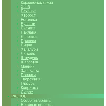
Корзиночки, кексы
Хлеб
Печенье
Хворост
Рогалики
Булочки
Бисквит
Пахлава
Лепешки
Пряники
Пицца
Хачапури
Чизкейк
Штрудель
Шарлотка
Манник
Запеканка
Пончики
Творожник
Глазурь
Коврижка
Суфле
РАЗНОЕ
Обзор интернета
Бытовые вопросы