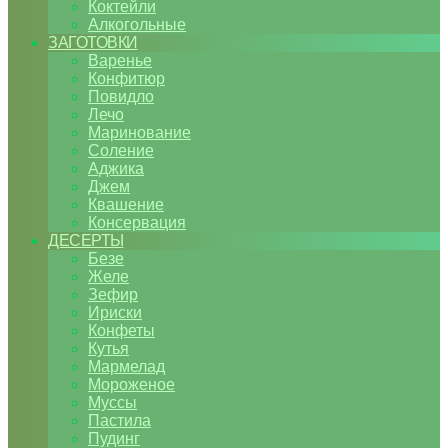
Коктейли
Алкогольные
ЗАГОТОВКИ
Варенье
Конфитюр
Повидло
Лечо
Маринование
Соление
Аджика
Джем
Квашение
Консервация
ДЕСЕРТЫ
Безе
Желе
Зефир
Ириски
Конфеты
Кутья
Мармелад
Мороженое
Муссы
Пастила
Пудинг