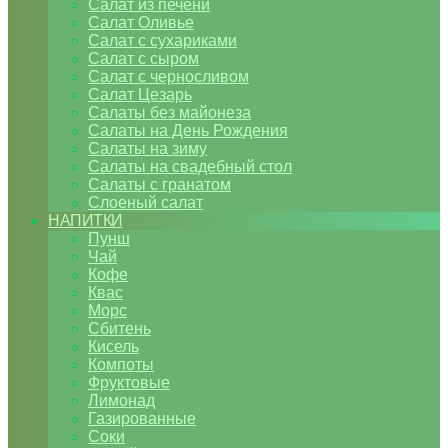
Салат из печени
Салат Оливье
Салат с сухариками
Салат с сыром
Салат с черносливом
Салат Цезарь
Салаты без майонеза
Салаты на День Рождения
Салаты на зиму
Салаты на свадебный стол
Салаты с гранатом
Слоеный салат
НАПИТКИ
Пунш
Чай
Кофе
Квас
Морс
Сбитень
Кисель
Компоты
Фруктовые
Лимонад
Газированные
Соки