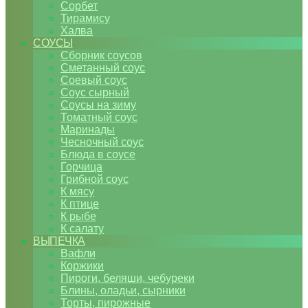
Сорбет
Тирамису
Халва
СОУСЫ
Сборник соусов
Сметанный соус
Соевый соус
Соус сырный
Соусы на зиму
Томатный соус
Маринады
Чесночный соус
Блюда в соусе
Горчица
Грибной соус
К мясу
К птице
К рыбе
К салату
ВЫПЕЧКА
Вафли
Коржики
Пироги, беляши, чебуреки
Блины, оладьи, сырники
Торты, пирожные