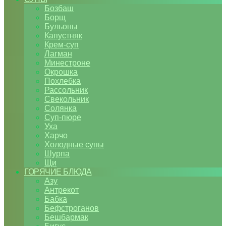
Бозбаш
Борщ
Бульоны
Капустняк
Крем-суп
Лагман
Минестроне
Окрошка
Похлебка
Рассольник
Свекольник
Солянка
Суп-пюре
Уха
Харчо
Холодные супы
Шурпа
Щи
ГОРЯЧИЕ БЛЮДА
Азу
Антрекот
Бабка
Бефстроганов
Бешбармак