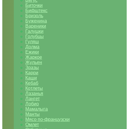
Бигус
Биточки
Бифштекс
Бризоль
Буженина
Вареники
Галушки
Голубцы
Гуляш
Долма
Ежики
Жаркое
Жульен
Зразы
Карри
Каши
Кебаб
Котлеты
Лазанья
Лангет
Лобио
Мамалыга
Манты
Мясо по-французски
Омлет