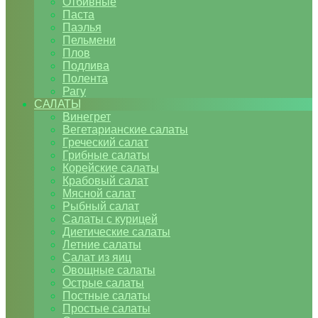
Отбивные
Паста
Паэлья
Пельмени
Плов
Подлива
Полента
Рагу
САЛАТЫ
Винегрет
Вегетарианские салаты
Греческий салат
Грибные салаты
Корейские салаты
Крабовый салат
Мясной салат
Рыбный салат
Салаты с курицей
Диетические салаты
Летние салаты
Салат из яиц
Овощные салаты
Острые салаты
Постные салаты
Простые салаты