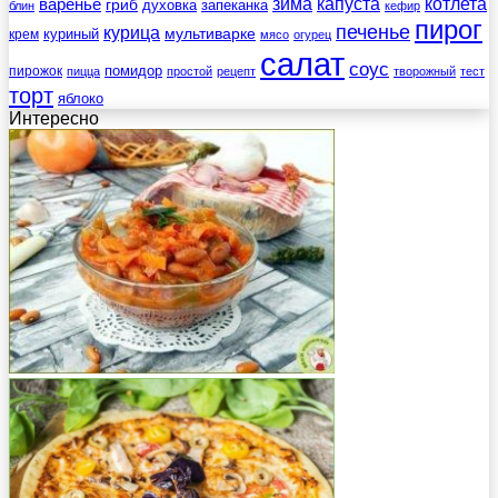
зима
котлета
варенье
капуста
гриб
духовка
запеканка
блин
кефир
пирог
печенье
курица
мультиварке
куриный
крем
мясо
огурец
салат
соус
помидор
пирожок
пицца
простой
рецепт
творожный
тест
торт
яблоко
Интересно