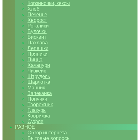
Корзиночки, кексы
Хлеб
Печенье
Хворост
Рогалики
Булочки
Бисквит
Пахлава
Лепешки
Пряники
Пицца
Хачапури
Чизкейк
Штрудель
Шарлотка
Манник
Запеканка
Пончики
Творожник
Глазурь
Коврижка
Суфле
РАЗНОЕ
Обзор интернета
Бытовые вопросы