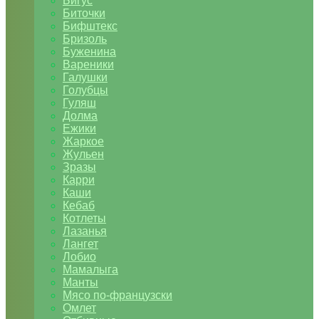
Бигус
Биточки
Бифштекс
Бризоль
Буженина
Вареники
Галушки
Голубцы
Гуляш
Долма
Ежики
Жаркое
Жульен
Зразы
Карри
Каши
Кебаб
Котлеты
Лазанья
Лангет
Лобио
Мамалыга
Манты
Мясо по-французски
Омлет