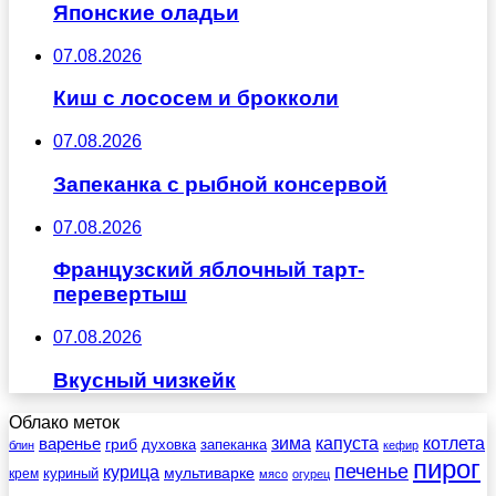
Японские оладьи
07.08.2026
Киш с лососем и брокколи
07.08.2026
Запеканка с рыбной консервой
07.08.2026
Французский яблочный тарт-
перевертыш
07.08.2026
Вкусный чизкейк
Облако меток
зима
котлета
варенье
капуста
гриб
духовка
запеканка
блин
кефир
пирог
печенье
курица
мультиварке
куриный
крем
мясо
огурец