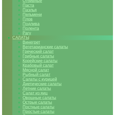
Отбивные
Паста
Паэлья
Пельмени
Плов
Подлива
Полента
Рагу
САЛАТЫ
Винегрет
Вегетарианские салаты
Греческий салат
Грибные салаты
Корейские салаты
Крабовый салат
Мясной салат
Рыбный салат
Салаты с курицей
Диетические салаты
Летние салаты
Салат из яиц
Овощные салаты
Острые салаты
Постные салаты
Простые салаты