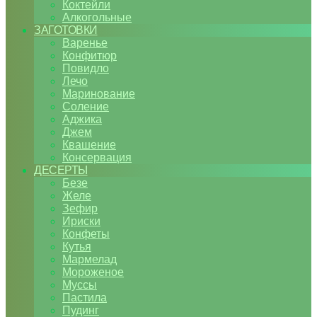
Коктейли
Алкогольные
ЗАГОТОВКИ
Варенье
Конфитюр
Повидло
Лечо
Маринование
Соление
Аджика
Джем
Квашение
Консервация
ДЕСЕРТЫ
Безе
Желе
Зефир
Ириски
Конфеты
Кутья
Мармелад
Мороженое
Муссы
Пастила
Пудинг