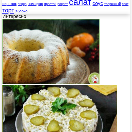
салат
соус
помидор
пирожок
пицца
простой
рецепт
творожный
тест
торт
яблоко
Интересно