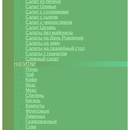
Салат из печени
Салат Оливье
Салат с сухариками
Салат с сыром
Салат с черносливом
Салат Цезарь
Салаты без майонеза
Салаты на День Рождения
Салаты на зиму
Салаты на свадебный стол
Салаты с гранатом
Слоеный салат
НАПИТКИ
Пунш
Чай
Кофе
Квас
Морс
Сбитень
Кисель
Компоты
Фруктовые
Лимонад
Газированные
Соки