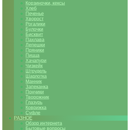
Корзиночки, кексы
Хлеб
Печенье
Хворост
Рогалики
Булочки
Бисквит
Пахлава
Лепешки
Пряники
Пицца
Хачапури
Чизкейк
Штрудель
Шарлотка
Манник
Запеканка
Пончики
Творожник
Глазурь
Коврижка
Суфле
РАЗНОЕ
Обзор интернета
Бытовые вопросы