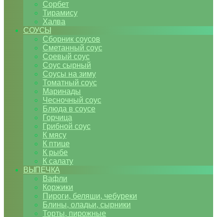
Сорбет
Тирамису
Халва
СОУСЫ
Сборник соусов
Сметанный соус
Соевый соус
Соус сырный
Соусы на зиму
Томатный соус
Маринады
Чесночный соус
Блюда в соусе
Горчица
Грибной соус
К мясу
К птице
К рыбе
К салату
ВЫПЕЧКА
Вафли
Коржики
Пироги, беляши, чебуреки
Блины, оладьи, сырники
Торты, пирожные