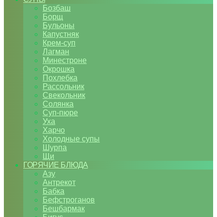
Бозбаш
Борщ
Бульоны
Капустняк
Крем-суп
Лагман
Минестроне
Окрошка
Похлебка
Рассольник
Свекольник
Солянка
Суп-пюре
Уха
Харчо
Холодные супы
Шурпа
Щи
ГОРЯЧИЕ БЛЮДА
Азу
Антрекот
Бабка
Бефстроганов
Бешбармак