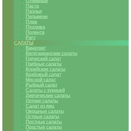
Отбивные
Паста
Паэлья
Пельмени
Плов
Подлива
Полента
Рагу
САЛАТЫ
Винегрет
Вегетарианские салаты
Греческий салат
Грибные салаты
Корейские салаты
Крабовый салат
Мясной салат
Рыбный салат
Салаты с курицей
Диетические салаты
Летние салаты
Салат из яиц
Овощные салаты
Острые салаты
Постные салаты
Простые салаты