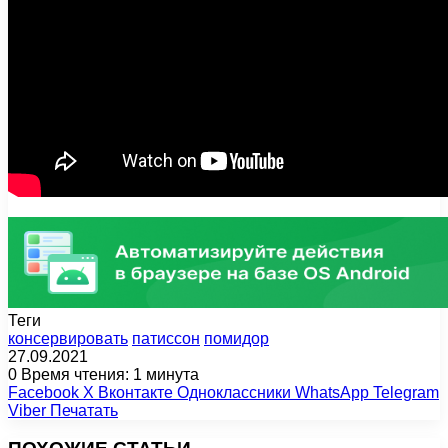
Теги
консервировать
патиссон
помидор
27.09.2021
0
Время чтения: 1 минута
Facebook
X
Вконтакте
Одноклассники
WhatsApp
Telegram
Viber
Печатать