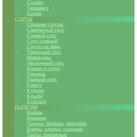
Сорбет
Тирамису
Халва
СОУСЫ
Сборник соусов
Сметанный соус
Соевый соус
Соус сырный
Соусы на зиму
Томатный соус
Маринады
Чесночный соус
Блюда в соусе
Горчица
Грибной соус
К мясу
К птице
К рыбе
К салату
ВЫПЕЧКА
Вафли
Коржики
Пироги, беляши, чебуреки
Блины, оладьи, сырники
Торты, пирожные