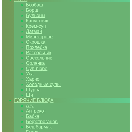
Бозбаш
Борщ
Бульоны
Капустняк
Крем-суп
Лагман
Минестроне
Окрошка
Похлебка
Рассольник
Свекольник
Солянка
Суп-пюре
Уха
Харчо
Холодные супы
Шурпа
Щи
ГОРЯЧИЕ БЛЮДА
Азу
Антрекот
Бабка
Бефстроганов
Бешбармак