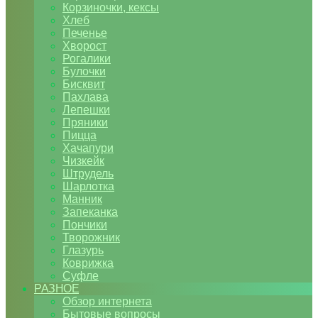
Корзиночки, кексы
Хлеб
Печенье
Хворост
Рогалики
Булочки
Бисквит
Пахлава
Лепешки
Пряники
Пицца
Хачапури
Чизкейк
Штрудель
Шарлотка
Манник
Запеканка
Пончики
Творожник
Глазурь
Коврижка
Суфле
РАЗНОЕ
Обзор интернета
Бытовые вопросы