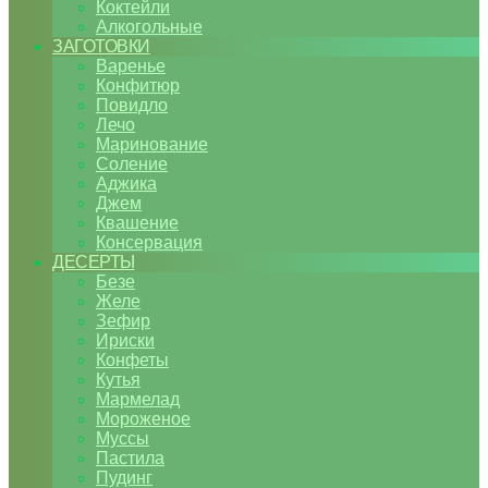
Коктейли
Алкогольные
ЗАГОТОВКИ
Варенье
Конфитюр
Повидло
Лечо
Маринование
Соление
Аджика
Джем
Квашение
Консервация
ДЕСЕРТЫ
Безе
Желе
Зефир
Ириски
Конфеты
Кутья
Мармелад
Мороженое
Муссы
Пастила
Пудинг