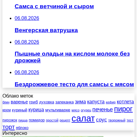
Самса с ветчиной и сыром
06.08.2026
Венгерская ватрушка
06.08.2026
Пышные оладьи на кислом молоке без
дрожжей
06.08.2026
Бездрожжевое тесто для самсы с мясом
Облако меток
зима
котлета
варенье
капуста
гриб
духовка
запеканка
блин
кефир
пирог
печенье
курица
мультиварке
куриный
крем
мясо
огурец
салат
соус
помидор
пирожок
пицца
простой
рецепт
творожный
тест
торт
яблоко
Интересно