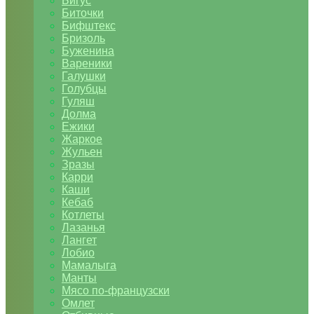
Бигус
Биточки
Бифштекс
Бризоль
Буженина
Вареники
Галушки
Голубцы
Гуляш
Долма
Ежики
Жаркое
Жульен
Зразы
Карри
Каши
Кебаб
Котлеты
Лазанья
Лангет
Лобио
Мамалыга
Манты
Мясо по-французски
Омлет