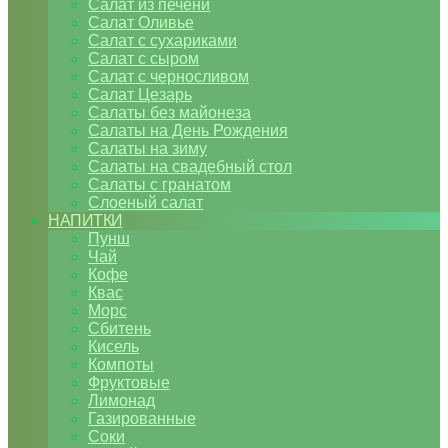
Салат из печени
Салат Оливье
Салат с сухариками
Салат с сыром
Салат с черносливом
Салат Цезарь
Салаты без майонеза
Салаты на День Рождения
Салаты на зиму
Салаты на свадебный стол
Салаты с гранатом
Слоеный салат
НАПИТКИ
Пунш
Чай
Кофе
Квас
Морс
Сбитень
Кисель
Компоты
Фруктовые
Лимонад
Газированные
Соки