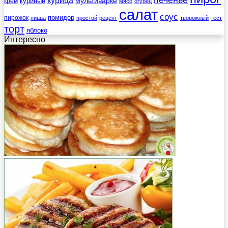
печенье
курица
мультиварке
куриный
крем
мясо
огурец
салат
соус
помидор
пирожок
пицца
простой
рецепт
творожный
тест
торт
яблоко
Интересно