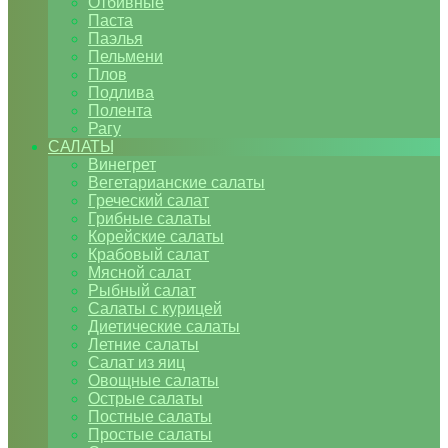
Отбивные
Паста
Паэлья
Пельмени
Плов
Подлива
Полента
Рагу
САЛАТЫ
Винегрет
Вегетарианские салаты
Греческий салат
Грибные салаты
Корейские салаты
Крабовый салат
Мясной салат
Рыбный салат
Салаты с курицей
Диетические салаты
Летние салаты
Салат из яиц
Овощные салаты
Острые салаты
Постные салаты
Простые салаты