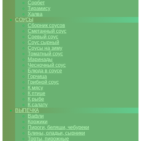
Сорбет
Тирамису
Халва
СОУСЫ
Сборник соусов
Сметанный соус
Соевый соус
Соус сырный
Соусы на зиму
Томатный соус
Маринады
Чесночный соус
Блюда в соусе
Горчица
Грибной соус
К мясу
К птице
К рыбе
К салату
ВЫПЕЧКА
Вафли
Коржики
Пироги, беляши, чебуреки
Блины, оладьи, сырники
Торты, пирожные