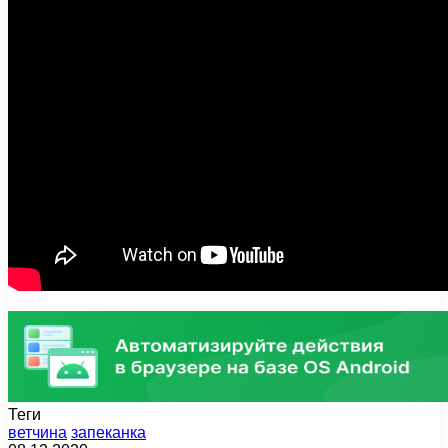
Теги
ветчина
запеканка