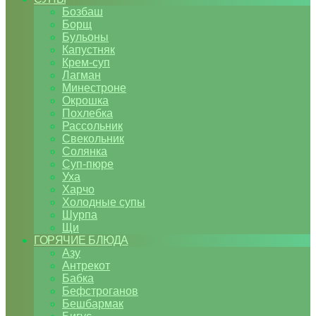
Бозбаш
Борщ
Бульоны
Капустняк
Крем-суп
Лагман
Минестроне
Окрошка
Похлебка
Рассольник
Свекольник
Солянка
Суп-пюре
Уха
Харчо
Холодные супы
Шурпа
Щи
ГОРЯЧИЕ БЛЮДА
Азу
Антрекот
Бабка
Бефстроганов
Бешбармак