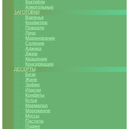
Коктейли
Алкогольные
ЗАГОТОВКИ
Варенье
Конфитюр
Повидло
Лечо
Маринование
Соление
Аджика
Джем
Квашение
Консервация
ДЕСЕРТЫ
Безе
Желе
Зефир
Ириски
Конфеты
Кутья
Мармелад
Мороженое
Муссы
Пастила
Пудинг