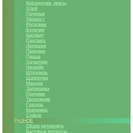
Корзиночки, кексы
Хлеб
Печенье
Хворост
Рогалики
Булочки
Бисквит
Пахлава
Лепешки
Пряники
Пицца
Хачапури
Чизкейк
Штрудель
Шарлотка
Манник
Запеканка
Пончики
Творожник
Глазурь
Коврижка
Суфле
РАЗНОЕ
Обзор интернета
Бытовые вопросы