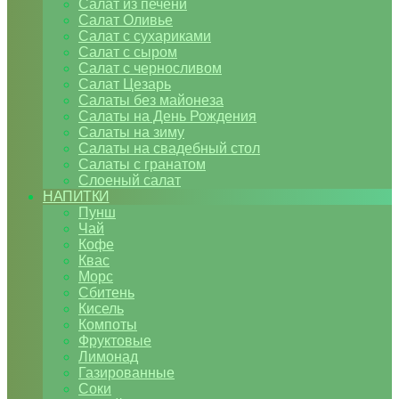
Салат из печени
Салат Оливье
Салат с сухариками
Салат с сыром
Салат с черносливом
Салат Цезарь
Салаты без майонеза
Салаты на День Рождения
Салаты на зиму
Салаты на свадебный стол
Салаты с гранатом
Слоеный салат
НАПИТКИ
Пунш
Чай
Кофе
Квас
Морс
Сбитень
Кисель
Компоты
Фруктовые
Лимонад
Газированные
Соки