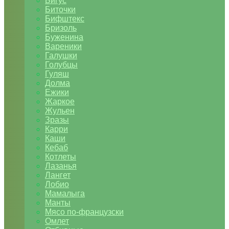
Бигус
Биточки
Бифштекс
Бризоль
Буженина
Вареники
Галушки
Голубцы
Гуляш
Долма
Ежики
Жаркое
Жульен
Зразы
Карри
Каши
Кебаб
Котлеты
Лазанья
Лангет
Лобио
Мамалыга
Манты
Мясо по-французски
Омлет