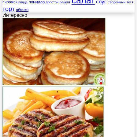
салат
соус
помидор
пирожок
пицца
простой
рецепт
творожный
тест
торт
яблоко
Интересно