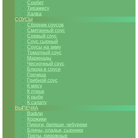
Сорбет
Тирамису
Халва
СОУСЫ
Сборник соусов
Сметанный соус
Соевый соус
Соус сырный
Соусы на зиму
Томатный соус
Маринады
Чесночный соус
Блюда в соусе
Горчица
Грибной соус
К мясу
К птице
К рыбе
К салату
ВЫПЕЧКА
Вафли
Коржики
Пироги, беляши, чебуреки
Блины, оладьи, сырники
Торты, пирожные