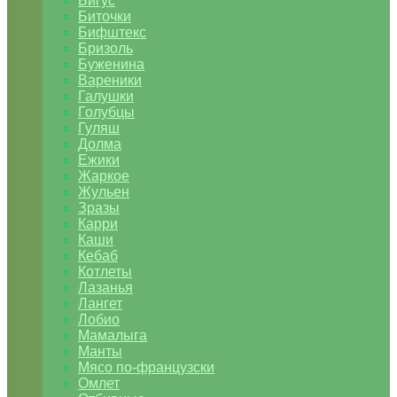
Бигус
Биточки
Бифштекс
Бризоль
Буженина
Вареники
Галушки
Голубцы
Гуляш
Долма
Ежики
Жаркое
Жульен
Зразы
Карри
Каши
Кебаб
Котлеты
Лазанья
Лангет
Лобио
Мамалыга
Манты
Мясо по-французски
Омлет