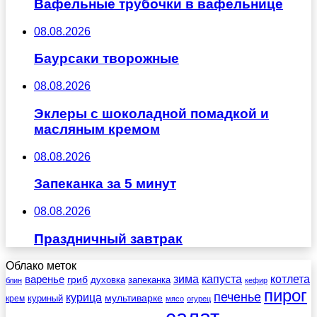
Вафельные трубочки в вафельнице
08.08.2026
Баурсаки творожные
08.08.2026
Эклеры с шоколадной помадкой и
масляным кремом
08.08.2026
Запеканка за 5 минут
08.08.2026
Праздничный завтрак
Облако меток
зима
котлета
варенье
капуста
гриб
духовка
запеканка
блин
кефир
пирог
печенье
курица
мультиварке
куриный
крем
мясо
огурец