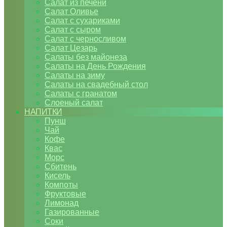
Салат из печени
Салат Оливье
Салат с сухариками
Салат с сыром
Салат с черносливом
Салат Цезарь
Салаты без майонеза
Салаты на День Рождения
Салаты на зиму
Салаты на свадебный стол
Салаты с гранатом
Слоеный салат
НАПИТКИ
Пунш
Чай
Кофе
Квас
Морс
Сбитень
Кисель
Компоты
Фруктовые
Лимонад
Газированные
Соки