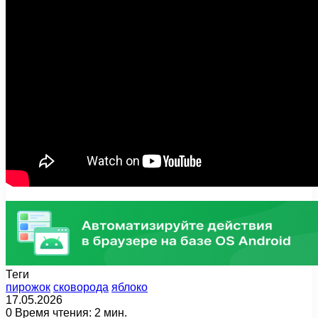
Теги
пирожок
сковорода
яблоко
17.05.2026
0
Время чтения: 2 мин.