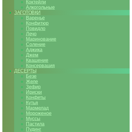
Коктейли
Алкогольные
ЗАГОТОВКИ
Варенье
Конфитюр
Повидло
Лечо
Маринование
Соление
Аджика
Джем
Квашение
Консервация
ДЕСЕРТЫ
Безе
Желе
Зефир
Ириски
Конфеты
Кутья
Мармелад
Мороженое
Муссы
Пастила
Пудинг