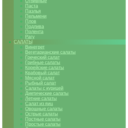
Отбивные
Паста
Паэлья
Пельмени
Плов
Подлива
Полента
Рагу
САЛАТЫ
Винегрет
Вегетарианские салаты
Греческий салат
Грибные салаты
Корейские салаты
Крабовый салат
Мясной салат
Рыбный салат
Салаты с курицей
Диетические салаты
Летние салаты
Салат из яиц
Овощные салаты
Острые салаты
Постные салаты
Простые салаты