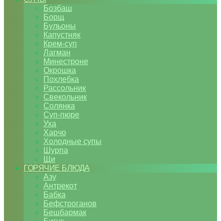
Бозбаш
Борщ
Бульоны
Капустняк
Крем-суп
Лагман
Минестроне
Окрошка
Похлебка
Рассольник
Свекольник
Солянка
Суп-пюре
Уха
Харчо
Холодные супы
Шурпа
Щи
ГОРЯЧИЕ БЛЮДА
Азу
Антрекот
Бабка
Бефстроганов
Бешбармак