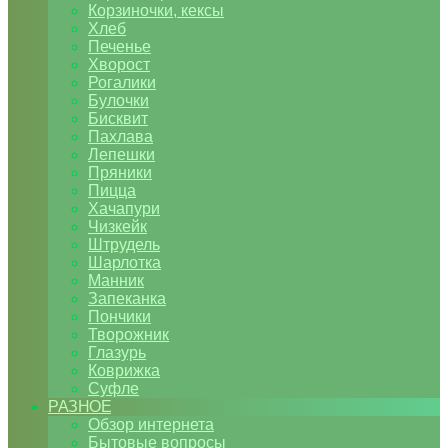
Корзиночки, кексы
Хлеб
Печенье
Хворост
Рогалики
Булочки
Бисквит
Пахлава
Лепешки
Пряники
Пицца
Хачапури
Чизкейк
Штрудель
Шарлотка
Манник
Запеканка
Пончики
Творожник
Глазурь
Коврижка
Суфле
РАЗНОЕ
Обзор интернета
Бытовые вопросы