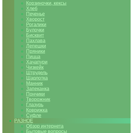
Корзиночки, кексы
Хлеб
Печенье
Хворост
Рогалики
Булочки
Бисквит
Пахлава
Лепешки
Пряники
Пицца
Хачапури
Чизкейк
Штрудель
Шарлотка
Манник
Запеканка
Пончики
Творожник
Глазурь
Коврижка
Суфле
РАЗНОЕ
Обзор интернета
Бытовые вопросы