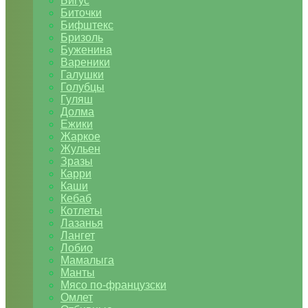
Бигус
Биточки
Бифштекс
Бризоль
Буженина
Вареники
Галушки
Голубцы
Гуляш
Долма
Ежики
Жаркое
Жульен
Зразы
Карри
Каши
Кебаб
Котлеты
Лазанья
Лангет
Лобио
Мамалыга
Манты
Мясо по-французски
Омлет