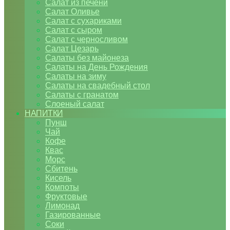
Салат из печени
Салат Оливье
Салат с сухариками
Салат с сыром
Салат с черносливом
Салат Цезарь
Салаты без майонеза
Салаты на День Рождения
Салаты на зиму
Салаты на свадебный стол
Салаты с гранатом
Слоеный салат
НАПИТКИ
Пунш
Чай
Кофе
Квас
Морс
Сбитень
Кисель
Компоты
Фруктовые
Лимонад
Газированные
Соки