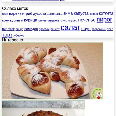
Облако меток
зима
котлета
варенье
капуста
гриб
духовка
запеканка
блин
кефир
пирог
печенье
курица
мультиварке
куриный
крем
мясо
огурец
салат
соус
помидор
пирожок
пицца
простой
рецепт
творожный
тест
торт
яблоко
Интересно