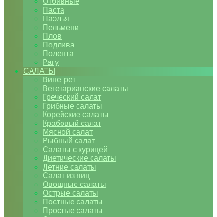
Отбивные
Паста
Паэлья
Пельмени
Плов
Подлива
Полента
Рагу
САЛАТЫ
Винегрет
Вегетарианские салаты
Греческий салат
Грибные салаты
Корейские салаты
Крабовый салат
Мясной салат
Рыбный салат
Салаты с курицей
Диетические салаты
Летние салаты
Салат из яиц
Овощные салаты
Острые салаты
Постные салаты
Простые салаты