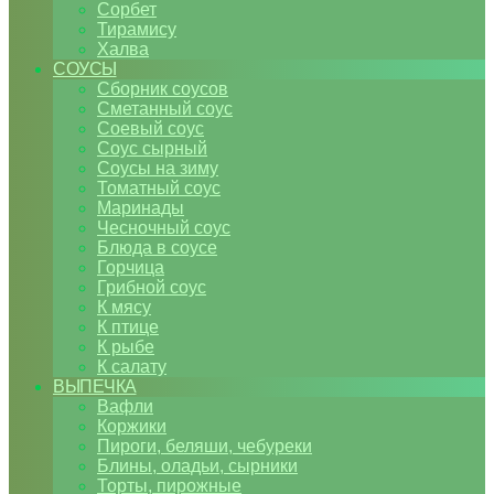
Сорбет
Тирамису
Халва
СОУСЫ
Сборник соусов
Сметанный соус
Соевый соус
Соус сырный
Соусы на зиму
Томатный соус
Маринады
Чесночный соус
Блюда в соусе
Горчица
Грибной соус
К мясу
К птице
К рыбе
К салату
ВЫПЕЧКА
Вафли
Коржики
Пироги, беляши, чебуреки
Блины, оладьи, сырники
Торты, пирожные