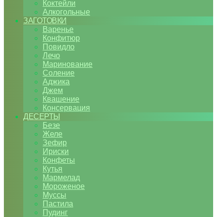
Коктейли
Алкогольные
ЗАГОТОВКИ
Варенье
Конфитюр
Повидло
Лечо
Маринование
Соление
Аджика
Джем
Квашение
Консервация
ДЕСЕРТЫ
Безе
Желе
Зефир
Ириски
Конфеты
Кутья
Мармелад
Мороженое
Муссы
Пастила
Пудинг