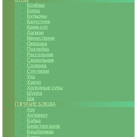
Бозбаш
Борщ
Бульоны
Капустняк
Крем-суп
Лагман
Минестроне
Окрошка
Похлебка
Рассольник
Свекольник
Солянка
Суп-пюре
Уха
Харчо
Холодные супы
Шурпа
Щи
ГОРЯЧИЕ БЛЮДА
Азу
Антрекот
Бабка
Бефстроганов
Бешбармак