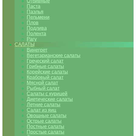
Отбивные
Паста
Паэлья
Пельмени
Плов
Подлива
Полента
Рагу
САЛАТЫ
Винегрет
Вегетарианские салаты
Греческий салат
Грибные салаты
Корейские салаты
Крабовый салат
Мясной салат
Рыбный салат
Салаты с курицей
Диетические салаты
Летние салаты
Салат из яиц
Овощные салаты
Острые салаты
Постные салаты
Простые салаты