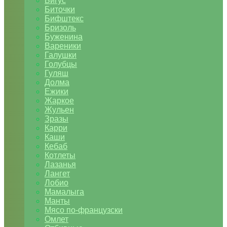
Бигус
Биточки
Бифштекс
Бризоль
Буженина
Вареники
Галушки
Голубцы
Гуляш
Долма
Ежики
Жаркое
Жульен
Зразы
Карри
Каши
Кебаб
Котлеты
Лазанья
Лангет
Лобио
Мамалыга
Манты
Мясо по-французски
Омлет