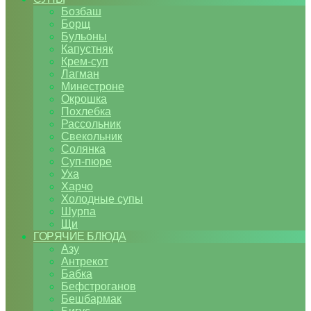
Бозбаш
Борщ
Бульоны
Капустняк
Крем-суп
Лагман
Минестроне
Окрошка
Похлебка
Рассольник
Свекольник
Солянка
Суп-пюре
Уха
Харчо
Холодные супы
Шурпа
Щи
ГОРЯЧИЕ БЛЮДА
Азу
Антрекот
Бабка
Бефстроганов
Бешбармак