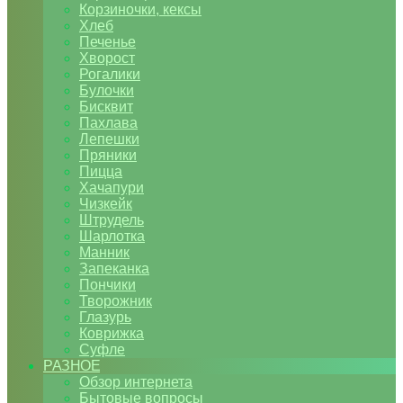
Корзиночки, кексы
Хлеб
Печенье
Хворост
Рогалики
Булочки
Бисквит
Пахлава
Лепешки
Пряники
Пицца
Хачапури
Чизкейк
Штрудель
Шарлотка
Манник
Запеканка
Пончики
Творожник
Глазурь
Коврижка
Суфле
РАЗНОЕ
Обзор интернета
Бытовые вопросы