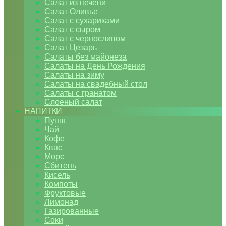
Салат из печени
Салат Оливье
Салат с сухариками
Салат с сыром
Салат с черносливом
Салат Цезарь
Салаты без майонеза
Салаты на День Рождения
Салаты на зиму
Салаты на свадебный стол
Салаты с гранатом
Слоеный салат
НАПИТКИ
Пунш
Чай
Кофе
Квас
Морс
Сбитень
Кисель
Компоты
Фруктовые
Лимонад
Газированные
Соки