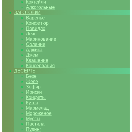
Коктейли
Алкогольные
ЗАГОТОВКИ
Варенье
Конфитюр
Повидло
Лечо
Маринование
Соление
Аджика
Джем
Квашение
Консервация
ДЕСЕРТЫ
Безе
Желе
Зефир
Ириски
Конфеты
Кутья
Мармелад
Мороженое
Муссы
Пастила
Пудинг