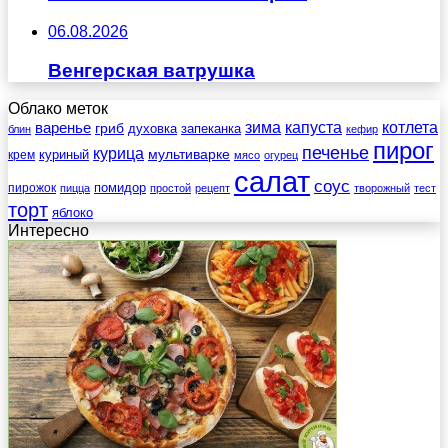
06.08.2026
Венгерская ватрушка
Облако меток
зима
котлета
варенье
капуста
гриб
духовка
запеканка
блин
кефир
пирог
печенье
курица
мультиварке
куриный
крем
мясо
огурец
салат
соус
помидор
пирожок
пицца
простой
рецепт
творожный
тест
торт
яблоко
Интересно