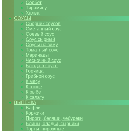
Сорбет
Тирамису
Халва
СОУСЫ
Сборник соусов
Сметанный соус
Соевый соус
Соус сырный
Соусы на зиму
Томатный соус
Маринады
Чесночный соус
Блюда в соусе
Горчица
Грибной соус
К мясу
К птице
К рыбе
К салату
ВЫПЕЧКА
Вафли
Коржики
Пироги, беляши, чебуреки
Блины, оладьи, сырники
Торты, пирожные