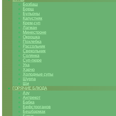
Бозбаш
Борщ
Бульоны
Капустняк
Крем-суп
Лагман
Минестроне
Окрошка
Похлебка
Рассольник
Свекольник
Солянка
Суп-пюре
Уха
Харчо
Холодные супы
Шурпа
Щи
ГОРЯЧИЕ БЛЮДА
Азу
Антрекот
Бабка
Бефстроганов
Бешбармак