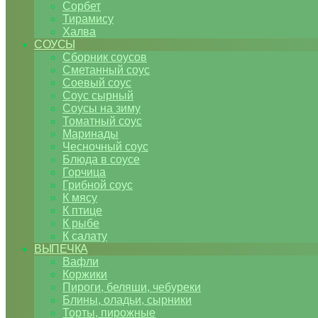
Сорбет
Тирамису
Халва
СОУСЫ
Сборник соусов
Сметанный соус
Соевый соус
Соус сырный
Соусы на зиму
Томатный соус
Маринады
Чесночный соус
Блюда в соусе
Горчица
Грибной соус
К мясу
К птице
К рыбе
К салату
ВЫПЕЧКА
Вафли
Коржики
Пироги, беляши, чебуреки
Блины, оладьи, сырники
Торты, пирожные