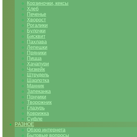
Корзиночки, кексы
Хлеб
Печенье
Хворост
Рогалики
Булочки
Бисквит
Пахлава
Лепешки
Пряники
Пицца
Хачапури
Чизкейк
Штрудель
Шарлотка
Манник
Запеканка
Пончики
Творожник
Глазурь
Коврижка
Суфле
РАЗНОЕ
Обзор интернета
Бытовые вопросы