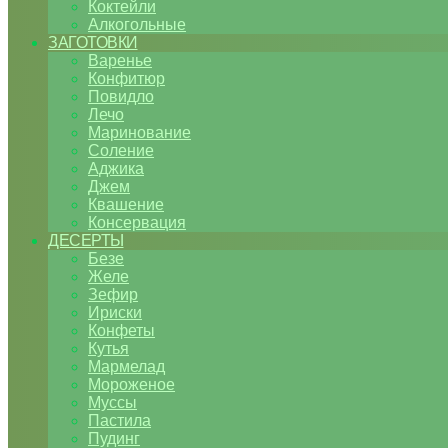
Коктейли
Алкогольные
ЗАГОТОВКИ
Варенье
Конфитюр
Повидло
Лечо
Маринование
Соление
Аджика
Джем
Квашение
Консервация
ДЕСЕРТЫ
Безе
Желе
Зефир
Ириски
Конфеты
Кутья
Мармелад
Мороженое
Муссы
Пастила
Пудинг