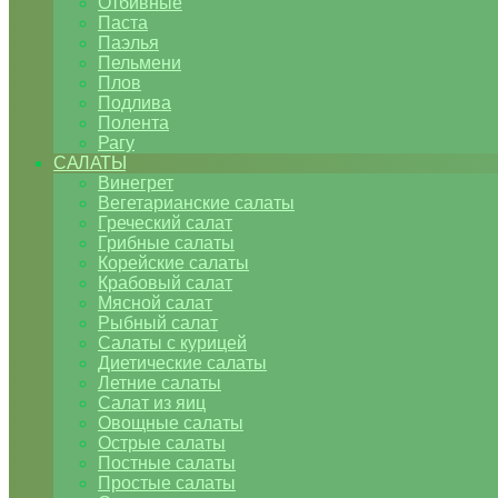
Отбивные
Паста
Паэлья
Пельмени
Плов
Подлива
Полента
Рагу
САЛАТЫ
Винегрет
Вегетарианские салаты
Греческий салат
Грибные салаты
Корейские салаты
Крабовый салат
Мясной салат
Рыбный салат
Салаты с курицей
Диетические салаты
Летние салаты
Салат из яиц
Овощные салаты
Острые салаты
Постные салаты
Простые салаты