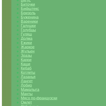
Бигус
Биточки
Бифштекс
Бризоль
Буженина
Вареники
Галушки
Голубцы
Гуляш
Долма
Ежики
Жаркое
Жульен
Зразы
Карри
Каши
Кебаб
Котлеты
Лазанья
Лангет
Лобио
Мамалыга
Манты
Мясо по-французски
Омлет