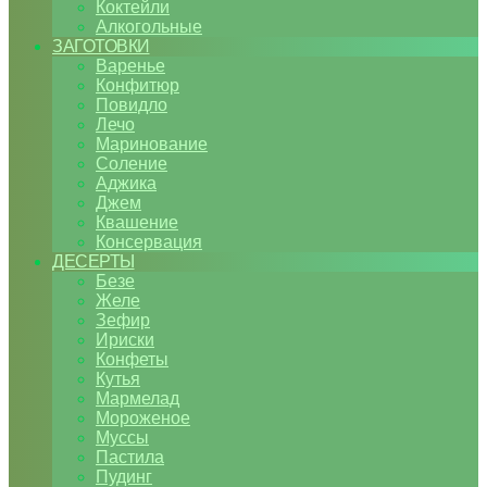
Коктейли
Алкогольные
ЗАГОТОВКИ
Варенье
Конфитюр
Повидло
Лечо
Маринование
Соление
Аджика
Джем
Квашение
Консервация
ДЕСЕРТЫ
Безе
Желе
Зефир
Ириски
Конфеты
Кутья
Мармелад
Мороженое
Муссы
Пастила
Пудинг