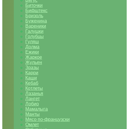
Бигус
Биточки
Бифштекс
Бризоль
Буженина
Вареники
Галушки
Голубцы
Гуляш
Долма
Ежики
Жаркое
Жульен
Зразы
Карри
Каши
Кебаб
Котлеты
Лазанья
Лангет
Лобио
Мамалыга
Манты
Мясо по-французски
Омлет