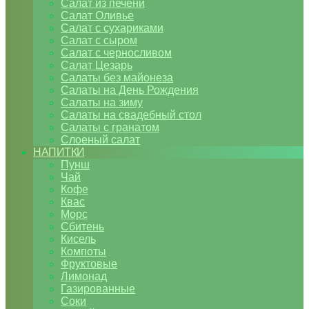
Салат из печени
Салат Оливье
Салат с сухариками
Салат с сыром
Салат с черносливом
Салат Цезарь
Салаты без майонеза
Салаты на День Рождения
Салаты на зиму
Салаты на свадебный стол
Салаты с гранатом
Слоеный салат
НАПИТКИ
Пунш
Чай
Кофе
Квас
Морс
Сбитень
Кисель
Компоты
Фруктовые
Лимонад
Газированные
Соки