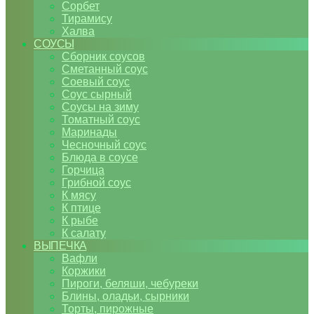
Сорбет
Тирамису
Халва
СОУСЫ
Сборник соусов
Сметанный соус
Соевый соус
Соус сырный
Соусы на зиму
Томатный соус
Маринады
Чесночный соус
Блюда в соусе
Горчица
Грибной соус
К мясу
К птице
К рыбе
К салату
ВЫПЕЧКА
Вафли
Коржики
Пироги, беляши, чебуреки
Блины, оладьи, сырники
Торты, пирожные