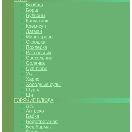
Бозбаш
Борщ
Бульоны
Капустняк
Крем-суп
Лагман
Минестроне
Окрошка
Похлебка
Рассольник
Свекольник
Солянка
Суп-пюре
Уха
Харчо
Холодные супы
Шурпа
Щи
ГОРЯЧИЕ БЛЮДА
Азу
Антрекот
Бабка
Бефстроганов
Бешбармак