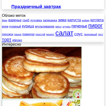
Праздничный завтрак
Облако меток
зима
котлета
варенье
капуста
гриб
духовка
запеканка
блин
кефир
пирог
печенье
курица
мультиварке
куриный
крем
мясо
огурец
салат
соус
помидор
пирожок
пицца
простой
рецепт
творожный
тест
торт
яблоко
Интересно