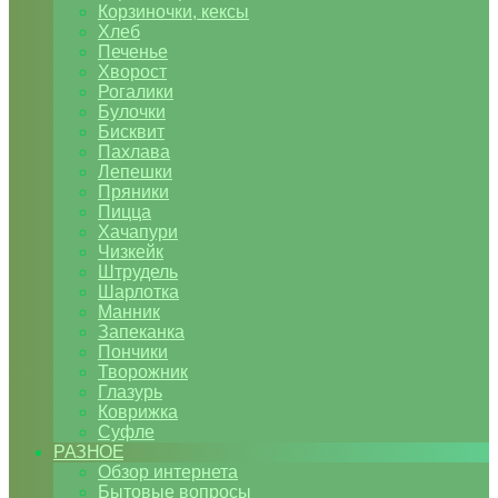
Корзиночки, кексы
Хлеб
Печенье
Хворост
Рогалики
Булочки
Бисквит
Пахлава
Лепешки
Пряники
Пицца
Хачапури
Чизкейк
Штрудель
Шарлотка
Манник
Запеканка
Пончики
Творожник
Глазурь
Коврижка
Суфле
РАЗНОЕ
Обзор интернета
Бытовые вопросы