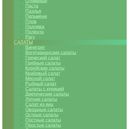
Отбивные
Паста
Паэлья
Пельмени
Плов
Подлива
Полента
Рагу
САЛАТЫ
Винегрет
Вегетарианские салаты
Греческий салат
Грибные салаты
Корейские салаты
Крабовый салат
Мясной салат
Рыбный салат
Салаты с курицей
Диетические салаты
Летние салаты
Салат из яиц
Овощные салаты
Острые салаты
Постные салаты
Простые салаты