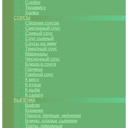
Сорбет
Тирамису
Халва
СОУСЫ
Сборник соусов
Сметанный соус
Соевый соус
Соус сырный
Соусы на зиму
Томатный соус
Маринады
Чесночный соус
Блюда в соусе
Горчица
Грибной соус
К мясу
К птице
К рыбе
К салату
ВЫПЕЧКА
Вафли
Коржики
Пироги, беляши, чебуреки
Блины, оладьи, сырники
Торты, пирожные