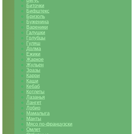
Бигус
Биточки
Бифштекс
Бризоль
Буженина
Вареники
Галушки
Голубцы
Гуляш
Долма
Ежики
Жаркое
Жульен
Зразы
Карри
Каши
Кебаб
Котлеты
Лазанья
Лангет
Лобио
Мамалыга
Манты
Мясо по-французски
Омлет