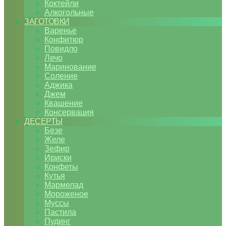
Коктейли
Алкогольные
ЗАГОТОВКИ
Варенье
Конфитюр
Повидло
Лечо
Маринование
Соление
Аджика
Джем
Квашение
Консервация
ДЕСЕРТЫ
Безе
Желе
Зефир
Ириски
Конфеты
Кутья
Мармелад
Мороженое
Муссы
Пастила
Пудинг