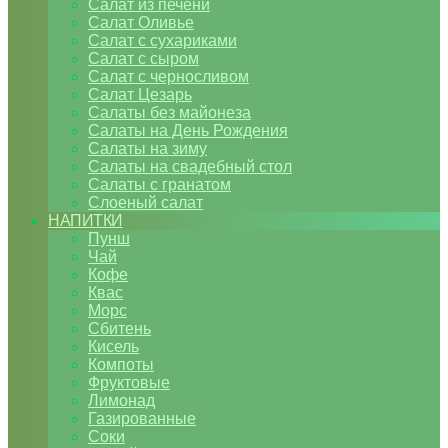
Салат из печени
Салат Оливье
Салат с сухариками
Салат с сыром
Салат с черносливом
Салат Цезарь
Салаты без майонеза
Салаты на День Рождения
Салаты на зиму
Салаты на свадебный стол
Салаты с гранатом
Слоеный салат
НАПИТКИ
Пунш
Чай
Кофе
Квас
Морс
Сбитень
Кисель
Компоты
Фруктовые
Лимонад
Газированные
Соки