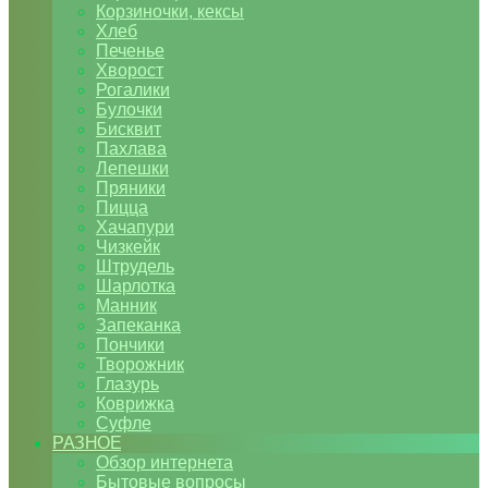
Корзиночки, кексы
Хлеб
Печенье
Хворост
Рогалики
Булочки
Бисквит
Пахлава
Лепешки
Пряники
Пицца
Хачапури
Чизкейк
Штрудель
Шарлотка
Манник
Запеканка
Пончики
Творожник
Глазурь
Коврижка
Суфле
РАЗНОЕ
Обзор интернета
Бытовые вопросы