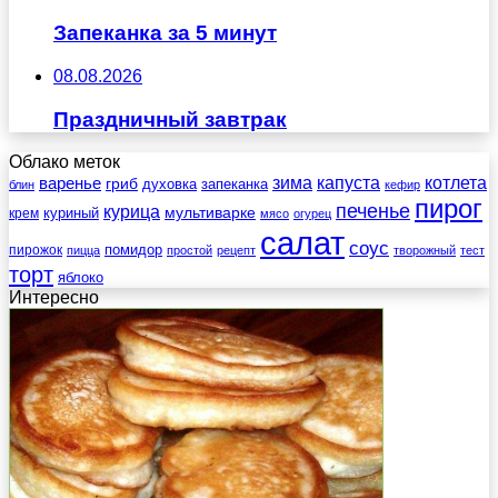
Запеканка за 5 минут
08.08.2026
Праздничный завтрак
Облако меток
зима
котлета
варенье
капуста
гриб
духовка
запеканка
блин
кефир
пирог
печенье
курица
мультиварке
куриный
крем
мясо
огурец
салат
соус
помидор
пирожок
пицца
простой
рецепт
творожный
тест
торт
яблоко
Интересно