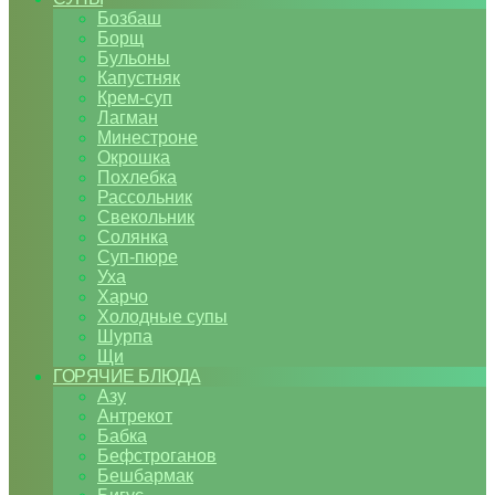
Бозбаш
Борщ
Бульоны
Капустняк
Крем-суп
Лагман
Минестроне
Окрошка
Похлебка
Рассольник
Свекольник
Солянка
Суп-пюре
Уха
Харчо
Холодные супы
Шурпа
Щи
ГОРЯЧИЕ БЛЮДА
Азу
Антрекот
Бабка
Бефстроганов
Бешбармак