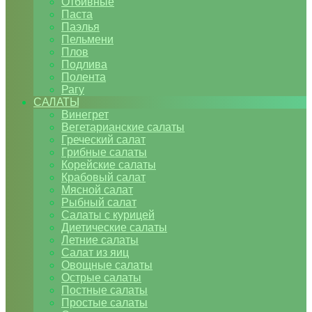
Отбивные
Паста
Паэлья
Пельмени
Плов
Подлива
Полента
Рагу
САЛАТЫ
Винегрет
Вегетарианские салаты
Греческий салат
Грибные салаты
Корейские салаты
Крабовый салат
Мясной салат
Рыбный салат
Салаты с курицей
Диетические салаты
Летние салаты
Салат из яиц
Овощные салаты
Острые салаты
Постные салаты
Простые салаты