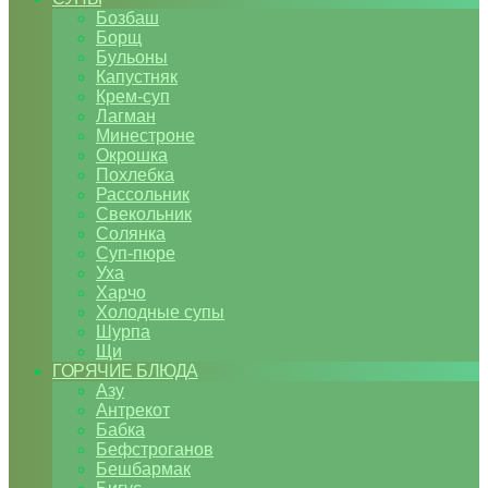
Бозбаш
Борщ
Бульоны
Капустняк
Крем-суп
Лагман
Минестроне
Окрошка
Похлебка
Рассольник
Свекольник
Солянка
Суп-пюре
Уха
Харчо
Холодные супы
Шурпа
Щи
ГОРЯЧИЕ БЛЮДА
Азу
Антрекот
Бабка
Бефстроганов
Бешбармак