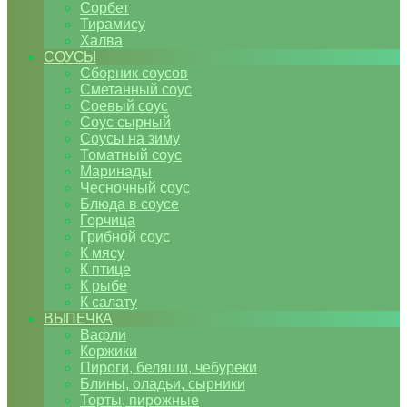
Сорбет
Тирамису
Халва
СОУСЫ
Сборник соусов
Сметанный соус
Соевый соус
Соус сырный
Соусы на зиму
Томатный соус
Маринады
Чесночный соус
Блюда в соусе
Горчица
Грибной соус
К мясу
К птице
К рыбе
К салату
ВЫПЕЧКА
Вафли
Коржики
Пироги, беляши, чебуреки
Блины, оладьи, сырники
Торты, пирожные