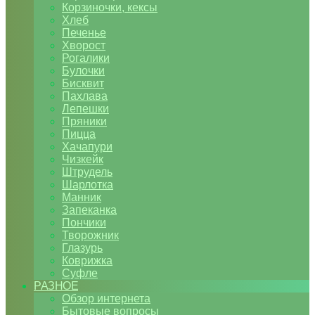
Корзиночки, кексы
Хлеб
Печенье
Хворост
Рогалики
Булочки
Бисквит
Пахлава
Лепешки
Пряники
Пицца
Хачапури
Чизкейк
Штрудель
Шарлотка
Манник
Запеканка
Пончики
Творожник
Глазурь
Коврижка
Суфле
РАЗНОЕ
Обзор интернета
Бытовые вопросы