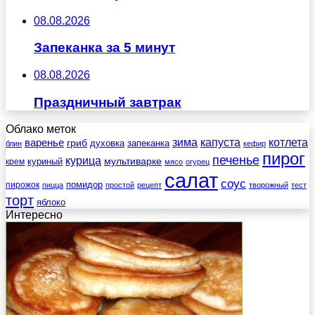
08.08.2026
Запеканка за 5 минут
08.08.2026
Праздничный завтрак
Облако меток
зима
котлета
варенье
капуста
гриб
духовка
запеканка
блин
кефир
пирог
печенье
курица
мультиварке
куриный
крем
мясо
огурец
салат
соус
помидор
пирожок
пицца
простой
рецепт
творожный
тест
торт
яблоко
Интересно