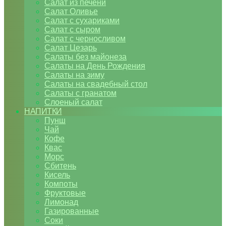
Салат из печени
Салат Оливье
Салат с сухариками
Салат с сыром
Салат с черносливом
Салат Цезарь
Салаты без майонеза
Салаты на День Рождения
Салаты на зиму
Салаты на свадебный стол
Салаты с гранатом
Слоеный салат
НАПИТКИ
Пунш
Чай
Кофе
Квас
Морс
Сбитень
Кисель
Компоты
Фруктовые
Лимонад
Газированные
Соки