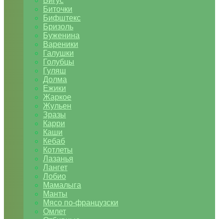
Бигус
Биточки
Бифштекс
Бризоль
Буженина
Вареники
Галушки
Голубцы
Гуляш
Долма
Ежики
Жаркое
Жульен
Зразы
Карри
Каши
Кебаб
Котлеты
Лазанья
Лангет
Лобио
Мамалыга
Манты
Мясо по-французски
Омлет