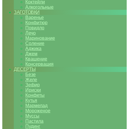
Коктейли
Алкогольные
ЗАГОТОВКИ
Варенье
Конфитюр
Повидло
Лечо
Маринование
Соление
Аджика
Джем
Квашение
Консервация
ДЕСЕРТЫ
Безе
Желе
Зефир
Ириски
Конфеты
Кутья
Мармелад
Мороженое
Муссы
Пастила
Пудинг