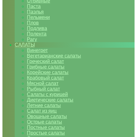
Отбивные
Паста
Паэлья
Пельмени
Плов
Подлива
Полента
Рагу
САЛАТЫ
Винегрет
Вегетарианские салаты
Греческий салат
Грибные салаты
Корейские салаты
Крабовый салат
Мясной салат
Рыбный салат
Салаты с курицей
Диетические салаты
Летние салаты
Салат из яиц
Овощные салаты
Острые салаты
Постные салаты
Простые салаты