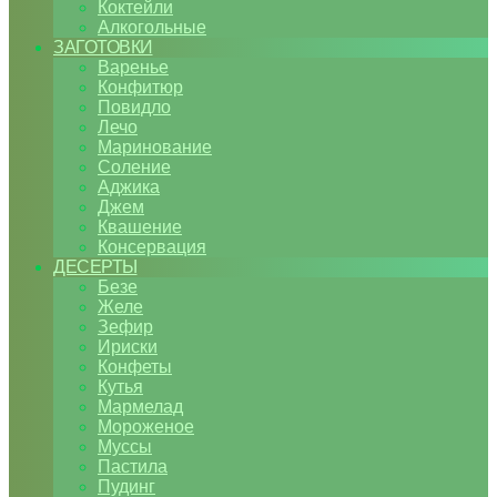
Коктейли
Алкогольные
ЗАГОТОВКИ
Варенье
Конфитюр
Повидло
Лечо
Маринование
Соление
Аджика
Джем
Квашение
Консервация
ДЕСЕРТЫ
Безе
Желе
Зефир
Ириски
Конфеты
Кутья
Мармелад
Мороженое
Муссы
Пастила
Пудинг