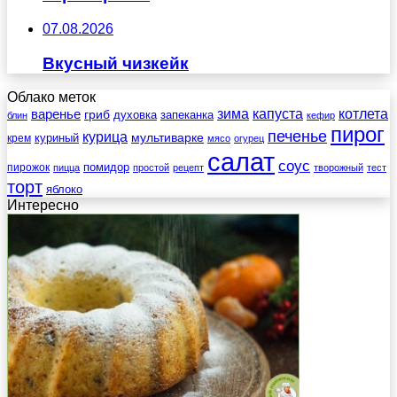
07.08.2026
Вкусный чизкейк
Облако меток
зима
котлета
варенье
капуста
гриб
духовка
запеканка
блин
кефир
пирог
печенье
курица
мультиварке
куриный
крем
мясо
огурец
салат
соус
помидор
пирожок
пицца
простой
рецепт
творожный
тест
торт
яблоко
Интересно