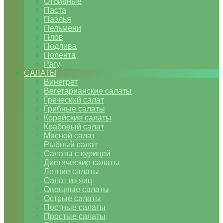
Отбивные
Паста
Паэлья
Пельмени
Плов
Подлива
Полента
Рагу
САЛАТЫ
Винегрет
Вегетарианские салаты
Греческий салат
Грибные салаты
Корейские салаты
Крабовый салат
Мясной салат
Рыбный салат
Салаты с курицей
Диетические салаты
Летние салаты
Салат из яиц
Овощные салаты
Острые салаты
Постные салаты
Простые салаты