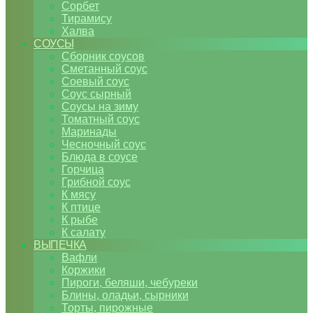
Сорбет
Тирамису
Халва
СОУСЫ
Сборник соусов
Сметанный соус
Соевый соус
Соус сырный
Соусы на зиму
Томатный соус
Маринады
Чесночный соус
Блюда в соусе
Горчица
Грибной соус
К мясу
К птице
К рыбе
К салату
ВЫПЕЧКА
Вафли
Коржики
Пироги, беляши, чебуреки
Блины, оладьи, сырники
Торты, пирожные