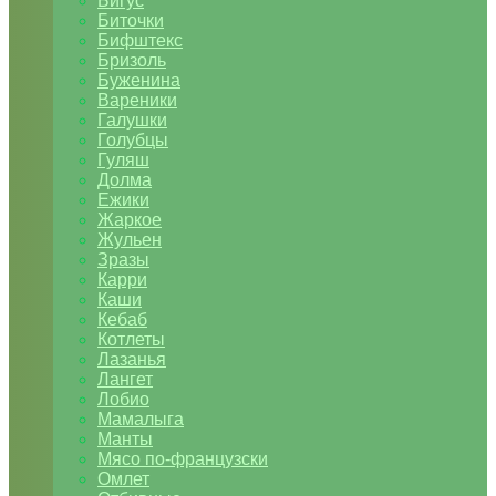
Бигус
Биточки
Бифштекс
Бризоль
Буженина
Вареники
Галушки
Голубцы
Гуляш
Долма
Ежики
Жаркое
Жульен
Зразы
Карри
Каши
Кебаб
Котлеты
Лазанья
Лангет
Лобио
Мамалыга
Манты
Мясо по-французски
Омлет