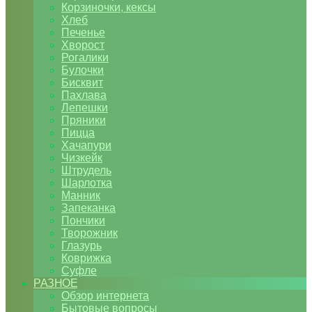
Корзиночки, кексы
Хлеб
Печенье
Хворост
Рогалики
Булочки
Бисквит
Пахлава
Лепешки
Пряники
Пицца
Хачапури
Чизкейк
Штрудель
Шарлотка
Манник
Запеканка
Пончики
Творожник
Глазурь
Коврижка
Суфле
РАЗНОЕ
Обзор интернета
Бытовые вопросы