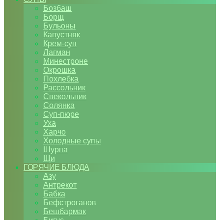
Бозбаш
Борщ
Бульоны
Капустняк
Крем-суп
Лагман
Минестроне
Окрошка
Похлебка
Рассольник
Свекольник
Солянка
Суп-пюре
Уха
Харчо
Холодные супы
Шурпа
Щи
ГОРЯЧИЕ БЛЮДА
Азу
Антрекот
Бабка
Бефстроганов
Бешбармак