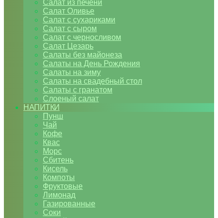
Салат из печени
Салат Оливье
Салат с сухариками
Салат с сыром
Салат с черносливом
Салат Цезарь
Салаты без майонеза
Салаты на День Рождения
Салаты на зиму
Салаты на свадебный стол
Салаты с гранатом
Слоеный салат
НАПИТКИ
Пунш
Чай
Кофе
Квас
Морс
Сбитень
Кисель
Компоты
Фруктовые
Лимонад
Газированные
Соки