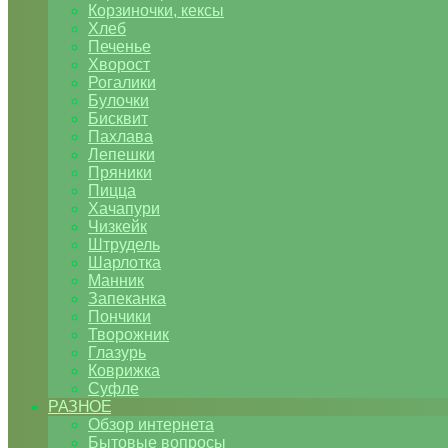
Корзиночки, кексы
Хлеб
Печенье
Хворост
Рогалики
Булочки
Бисквит
Пахлава
Лепешки
Пряники
Пицца
Хачапури
Чизкейк
Штрудель
Шарлотка
Манник
Запеканка
Пончики
Творожник
Глазурь
Коврижка
Суфле
РАЗНОЕ
Обзор интернета
Бытовые вопросы