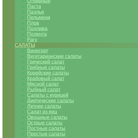
Отбивные
Паста
Паэлья
Пельмени
Плов
Подлива
Полента
Рагу
САЛАТЫ
Винегрет
Вегетарианские салаты
Греческий салат
Грибные салаты
Корейские салаты
Крабовый салат
Мясной салат
Рыбный салат
Салаты с курицей
Диетические салаты
Летние салаты
Салат из яиц
Овощные салаты
Острые салаты
Постные салаты
Простые салаты