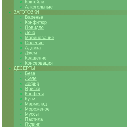
Коктейли
Алкогольные
ЗАГОТОВКИ
Варенье
Конфитюр
Повидло
Лечо
Маринование
Соление
Аджика
Джем
Квашение
Консервация
ДЕСЕРТЫ
Безе
Желе
Зефир
Ириски
Конфеты
Кутья
Мармелад
Мороженое
Муссы
Пастила
Пудинг