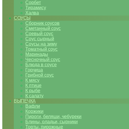
Сорбет
Тирамису
Халва
СОУСЫ
Сборник соусов
Сметанный соус
Соевый соус
Соус сырный
Соусы на зиму
Томатный соус
Маринады
Чесночный соус
Блюда в соусе
Горчица
Грибной соус
К мясу
К птице
К рыбе
К салату
ВЫПЕЧКА
Вафли
Коржики
Пироги, беляши, чебуреки
Блины, оладьи, сырники
Торты, пирожные