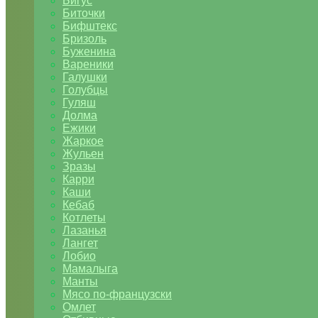
Бигус
Биточки
Бифштекс
Бризоль
Буженина
Вареники
Галушки
Голубцы
Гуляш
Долма
Ежики
Жаркое
Жульен
Зразы
Карри
Каши
Кебаб
Котлеты
Лазанья
Лангет
Лобио
Мамалыга
Манты
Мясо по-французски
Омлет