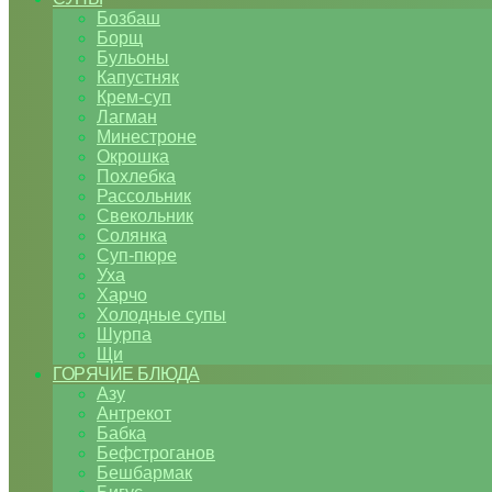
Бозбаш
Борщ
Бульоны
Капустняк
Крем-суп
Лагман
Минестроне
Окрошка
Похлебка
Рассольник
Свекольник
Солянка
Суп-пюре
Уха
Харчо
Холодные супы
Шурпа
Щи
ГОРЯЧИЕ БЛЮДА
Азу
Антрекот
Бабка
Бефстроганов
Бешбармак