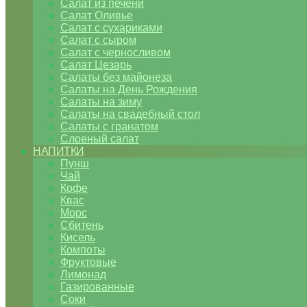
Салат из печени
Салат Оливье
Салат с сухариками
Салат с сыром
Салат с черносливом
Салат Цезарь
Салаты без майонеза
Салаты на День Рождения
Салаты на зиму
Салаты на свадебный стол
Салаты с гранатом
Слоеный салат
НАПИТКИ
Пунш
Чай
Кофе
Квас
Морс
Сбитень
Кисель
Компоты
Фруктовые
Лимонад
Газированные
Соки