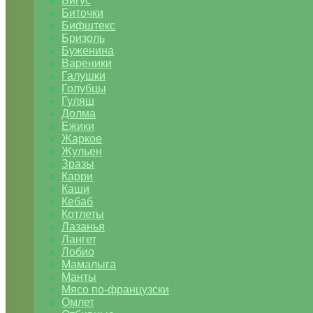
Бигус
Биточки
Бифштекс
Бризоль
Буженина
Вареники
Галушки
Голубцы
Гуляш
Долма
Ежики
Жаркое
Жульен
Зразы
Карри
Каши
Кебаб
Котлеты
Лазанья
Лангет
Лобио
Мамалыга
Манты
Мясо по-французски
Омлет