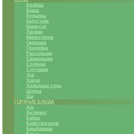
Бозбаш
Борщ
Бульоны
Капустняк
Крем-суп
Лагман
Минестроне
Окрошка
Похлебка
Рассольник
Свекольник
Солянка
Суп-пюре
Уха
Харчо
Холодные супы
Шурпа
Щи
ГОРЯЧИЕ БЛЮДА
Азу
Антрекот
Бабка
Бефстроганов
Бешбармак