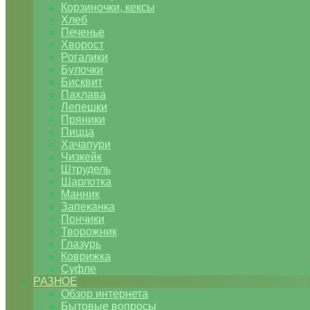
Корзиночки, кексы
Хлеб
Печенье
Хворост
Рогалики
Булочки
Бисквит
Пахлава
Лепешки
Пряники
Пицца
Хачапури
Чизкейк
Штрудель
Шарлотка
Манник
Запеканка
Пончики
Творожник
Глазурь
Коврижка
Суфле
РАЗНОЕ
Обзор интернета
Бытовые вопросы