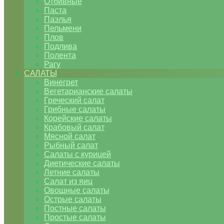
Отбивные
Паста
Паэлья
Пельмени
Плов
Подлива
Полента
Рагу
САЛАТЫ
Винегрет
Вегетарианские салаты
Греческий салат
Грибные салаты
Корейские салаты
Крабовый салат
Мясной салат
Рыбный салат
Салаты с курицей
Диетические салаты
Летние салаты
Салат из яиц
Овощные салаты
Острые салаты
Постные салаты
Простые салаты