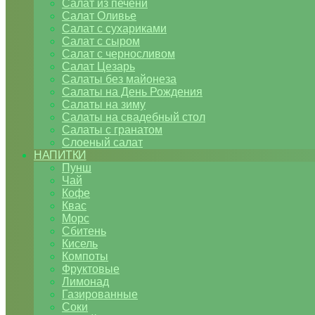
Салат из печени
Салат Оливье
Салат с сухариками
Салат с сыром
Салат с черносливом
Салат Цезарь
Салаты без майонеза
Салаты на День Рождения
Салаты на зиму
Салаты на свадебный стол
Салаты с гранатом
Слоеный салат
НАПИТКИ
Пунш
Чай
Кофе
Квас
Морс
Сбитень
Кисель
Компоты
Фруктовые
Лимонад
Газированные
Соки