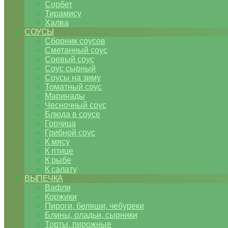
Сорбет
Тирамису
Халва
СОУСЫ
Сборник соусов
Сметанный соус
Соевый соус
Соус сырный
Соусы на зиму
Томатный соус
Маринады
Чесночный соус
Блюда в соусе
Горчица
Грибной соус
К мясу
К птице
К рыбе
К салату
ВЫПЕЧКА
Вафли
Коржики
Пироги, беляши, чебуреки
Блины, оладьи, сырники
Торты, пирожные