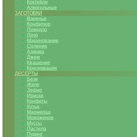
Коктейли
Алкогольные
ЗАГОТОВКИ
Варенье
Конфитюр
Повидло
Лечо
Маринование
Соление
Аджика
Джем
Квашение
Консервация
ДЕСЕРТЫ
Безе
Желе
Зефир
Ириски
Конфеты
Кутья
Мармелад
Мороженое
Муссы
Пастила
Пудинг