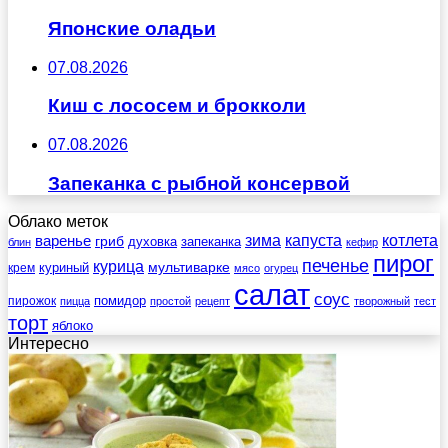
Японские оладьи
07.08.2026
Киш с лососем и брокколи
07.08.2026
Запеканка с рыбной консервой
Облако меток
зима
котлета
варенье
капуста
гриб
духовка
запеканка
блин
кефир
пирог
печенье
курица
мультиварке
куриный
крем
мясо
огурец
салат
соус
помидор
пирожок
пицца
простой
рецепт
творожный
тест
торт
яблоко
Интересно