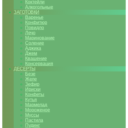
Коктейли
Алкогольные
ЗАГОТОВКИ
Варенье
Конфитюр
Повидло
Лечо
Маринование
Соление
Аджика
Джем
Квашение
Консервация
ДЕСЕРТЫ
Безе
Желе
Зефир
Ириски
Конфеты
Кутья
Мармелад
Мороженое
Муссы
Пастила
Пудинг