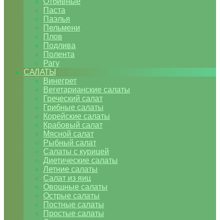
Отбивные
Паста
Паэлья
Пельмени
Плов
Подлива
Полента
Рагу
САЛАТЫ
Винегрет
Вегетарианские салаты
Греческий салат
Грибные салаты
Корейские салаты
Крабовый салат
Мясной салат
Рыбный салат
Салаты с курицей
Диетические салаты
Летние салаты
Салат из яиц
Овощные салаты
Острые салаты
Постные салаты
Простые салаты