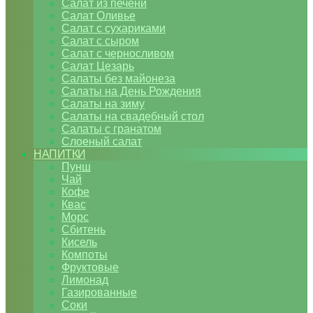
Салат из печени
Салат Оливье
Салат с сухариками
Салат с сыром
Салат с черносливом
Салат Цезарь
Салаты без майонеза
Салаты на День Рождения
Салаты на зиму
Салаты на свадебный стол
Салаты с гранатом
Слоеный салат
НАПИТКИ
Пунш
Чай
Кофе
Квас
Морс
Сбитень
Кисель
Компоты
Фруктовые
Лимонад
Газированные
Соки