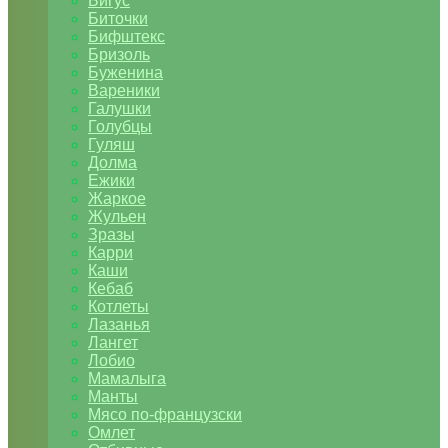
Бигус
Биточки
Бифштекс
Бризоль
Буженина
Вареники
Галушки
Голубцы
Гуляш
Долма
Ежики
Жаркое
Жульен
Зразы
Карри
Каши
Кебаб
Котлеты
Лазанья
Лангет
Лобио
Мамалыга
Манты
Мясо по-французски
Омлет