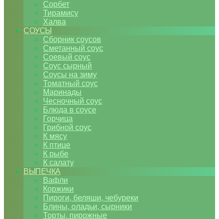
Сорбет
Тирамису
Халва
СОУСЫ
Сборник соусов
Сметанный соус
Соевый соус
Соус сырный
Соусы на зиму
Томатный соус
Маринады
Чесночный соус
Блюда в соусе
Горчица
Грибной соус
К мясу
К птице
К рыбе
К салату
ВЫПЕЧКА
Вафли
Коржики
Пироги, беляши, чебуреки
Блины, оладьи, сырники
Торты, пирожные