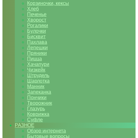
Корзиночки, кексы
Хлеб
Печенье
Хворост
Рогалики
Булочки
Бисквит
Пахлава
Лепешки
Пряники
Пицца
Хачапури
Чизкейк
Штрудель
Шарлотка
Манник
Запеканка
Пончики
Творожник
Глазурь
Коврижка
Суфле
РАЗНОЕ
Обзор интернета
Бытовые вопросы