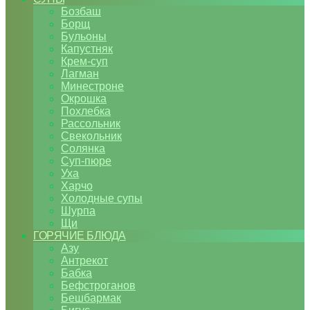
Бозбаш
Борщ
Бульоны
Капустняк
Крем-суп
Лагман
Минестроне
Окрошка
Похлебка
Рассольник
Свекольник
Солянка
Суп-пюре
Уха
Харчо
Холодные супы
Шурпа
Щи
ГОРЯЧИЕ БЛЮДА
Азу
Антрекот
Бабка
Бефстроганов
Бешбармак