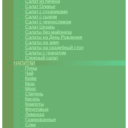
Салат из печени
Салат Оливье
Салат с сухариками
Салат с сыром
Салат с черносливом
Салат Цезарь
Салаты без майонеза
Салаты на День Рождения
Салаты на зиму
Салаты на свадебный стол
Салаты с гранатом
Слоеный салат
НАПИТКИ
Пунш
Чай
Кофе
Квас
Морс
Сбитень
Кисель
Компоты
Фруктовые
Лимонад
Газированные
Соки