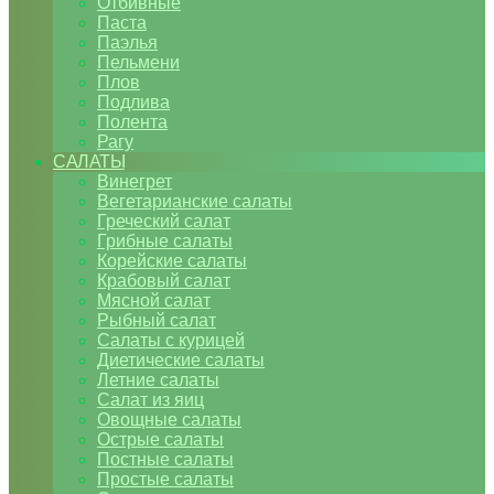
Отбивные
Паста
Паэлья
Пельмени
Плов
Подлива
Полента
Рагу
САЛАТЫ
Винегрет
Вегетарианские салаты
Греческий салат
Грибные салаты
Корейские салаты
Крабовый салат
Мясной салат
Рыбный салат
Салаты с курицей
Диетические салаты
Летние салаты
Салат из яиц
Овощные салаты
Острые салаты
Постные салаты
Простые салаты