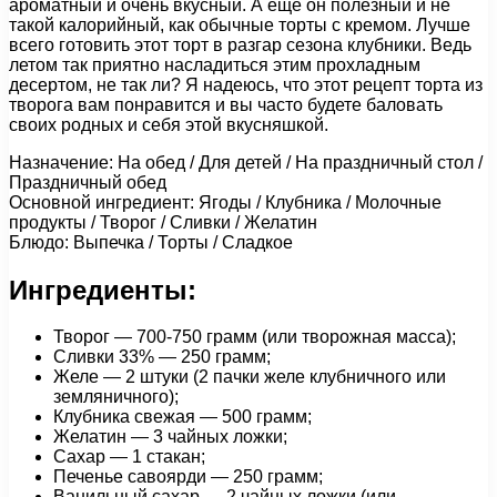
ароматный и очень вкусный. А еще он полезный и не
такой калорийный, как обычные торты с кремом. Лучше
всего готовить этот торт в разгар сезона клубники. Ведь
летом так приятно насладиться этим прохладным
десертом, не так ли? Я надеюсь, что этот рецепт торта из
творога вам понравится и вы часто будете баловать
своих родных и себя этой вкусняшкой.
Назначение: На обед / Для детей / На праздничный стол /
Праздничный обед
Основной ингредиент: Ягоды / Клубника / Молочные
продукты / Творог / Сливки / Желатин
Блюдо: Выпечка / Торты / Сладкое
Ингредиенты:
Творог — 700-750 грамм (или творожная масса);
Сливки 33% — 250 грамм;
Желе — 2 штуки (2 пачки желе клубничного или
земляничного);
Клубника свежая — 500 грамм;
Желатин — 3 чайных ложки;
Сахар — 1 стакан;
Печенье савоярди — 250 грамм;
Ванильный сахар — 2 чайных ложки (или