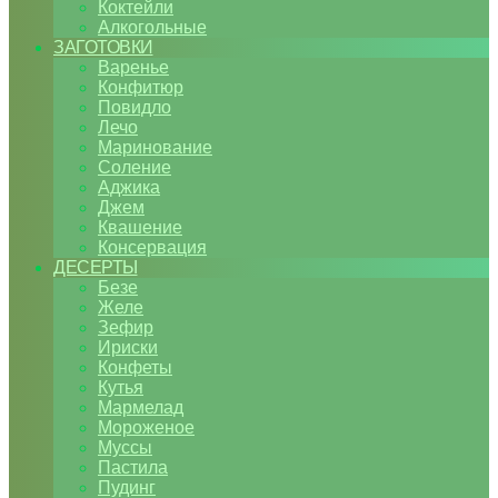
Коктейли
Алкогольные
ЗАГОТОВКИ
Варенье
Конфитюр
Повидло
Лечо
Маринование
Соление
Аджика
Джем
Квашение
Консервация
ДЕСЕРТЫ
Безе
Желе
Зефир
Ириски
Конфеты
Кутья
Мармелад
Мороженое
Муссы
Пастила
Пудинг