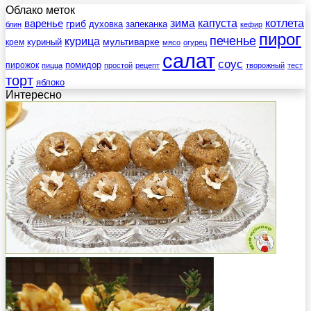
Облако меток
зима
котлета
варенье
капуста
гриб
духовка
запеканка
блин
кефир
пирог
печенье
курица
мультиварке
куриный
крем
мясо
огурец
салат
соус
помидор
пирожок
пицца
простой
рецепт
творожный
тест
торт
яблоко
Интересно