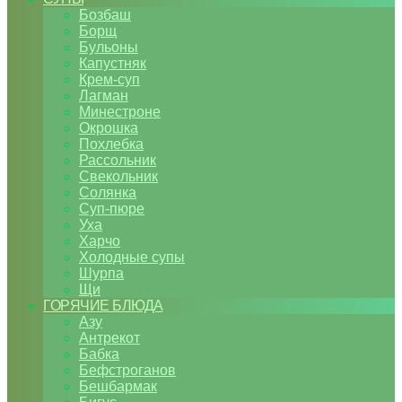
Бозбаш
Борщ
Бульоны
Капустняк
Крем-суп
Лагман
Минестроне
Окрошка
Похлебка
Рассольник
Свекольник
Солянка
Суп-пюре
Уха
Харчо
Холодные супы
Шурпа
Щи
ГОРЯЧИЕ БЛЮДА
Азу
Антрекот
Бабка
Бефстроганов
Бешбармак