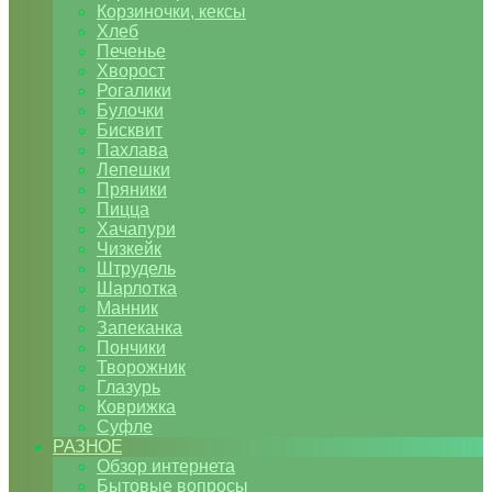
Корзиночки, кексы
Хлеб
Печенье
Хворост
Рогалики
Булочки
Бисквит
Пахлава
Лепешки
Пряники
Пицца
Хачапури
Чизкейк
Штрудель
Шарлотка
Манник
Запеканка
Пончики
Творожник
Глазурь
Коврижка
Суфле
РАЗНОЕ
Обзор интернета
Бытовые вопросы