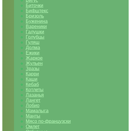
Бигус
Биточки
Бифштекс
Бризоль
Буженина
Вареники
Галушки
Голубцы
Гуляш
Долма
Ежики
Жаркое
Жульен
Зразы
Карри
Каши
Кебаб
Котлеты
Лазанья
Лангет
Лобио
Мамалыга
Манты
Мясо по-французски
Омлет