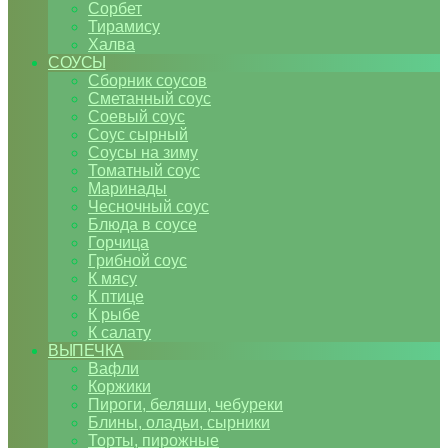
Сорбет
Тирамису
Халва
СОУСЫ
Сборник соусов
Сметанный соус
Соевый соус
Соус сырный
Соусы на зиму
Томатный соус
Маринады
Чесночный соус
Блюда в соусе
Горчица
Грибной соус
К мясу
К птице
К рыбе
К салату
ВЫПЕЧКА
Вафли
Коржики
Пироги, беляши, чебуреки
Блины, оладьи, сырники
Торты, пирожные