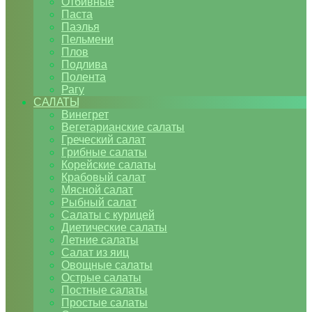
Отбивные
Паста
Паэлья
Пельмени
Плов
Подлива
Полента
Рагу
САЛАТЫ
Винегрет
Вегетарианские салаты
Греческий салат
Грибные салаты
Корейские салаты
Крабовый салат
Мясной салат
Рыбный салат
Салаты с курицей
Диетические салаты
Летние салаты
Салат из яиц
Овощные салаты
Острые салаты
Постные салаты
Простые салаты