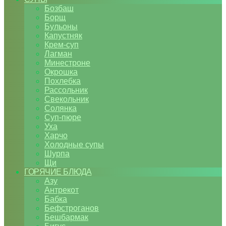
Бозбаш
Борщ
Бульоны
Капустняк
Крем-суп
Лагман
Минестроне
Окрошка
Похлебка
Рассольник
Свекольник
Солянка
Суп-пюре
Уха
Харчо
Холодные супы
Шурпа
Щи
ГОРЯЧИЕ БЛЮДА
Азу
Антрекот
Бабка
Бефстроганов
Бешбармак