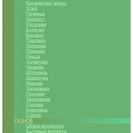
Корзиночки, кексы
Хлеб
Печенье
Хворост
Рогалики
Булочки
Бисквит
Пахлава
Лепешки
Пряники
Пицца
Хачапури
Чизкейк
Штрудель
Шарлотка
Манник
Запеканка
Пончики
Творожник
Глазурь
Коврижка
Суфле
РАЗНОЕ
Обзор интернета
Бытовые вопросы