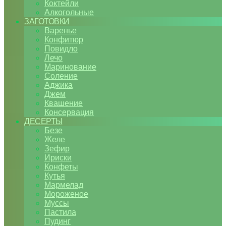
Коктейли
Алкогольные
ЗАГОТОВКИ
Варенье
Конфитюр
Повидло
Лечо
Маринование
Соление
Аджика
Джем
Квашение
Консервация
ДЕСЕРТЫ
Безе
Желе
Зефир
Ириски
Конфеты
Кутья
Мармелад
Мороженое
Муссы
Пастила
Пудинг