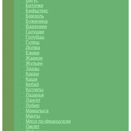
Бигус
Биточки
Бифштекс
Бризоль
Буженина
Вареники
Галушки
Голубцы
Гуляш
Долма
Ежики
Жаркое
Жульен
Зразы
Карри
Каши
Кебаб
Котлеты
Лазанья
Лангет
Лобио
Мамалыга
Манты
Мясо по-французски
Омлет