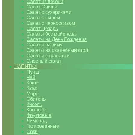
Салат из печени
Салат Оливье
Салат с сухариками
Салат с сыром
Салат с черносливом
Салат Цезарь
Салаты без майонеза
Салаты на День Рождения
Салаты на зиму
Салаты на свадебный стол
Салаты с гранатом
Слоеный салат
НАПИТКИ
Пунш
Чай
Кофе
Квас
Морс
Сбитень
Кисель
Компоты
Фруктовые
Лимонад
Газированные
Соки