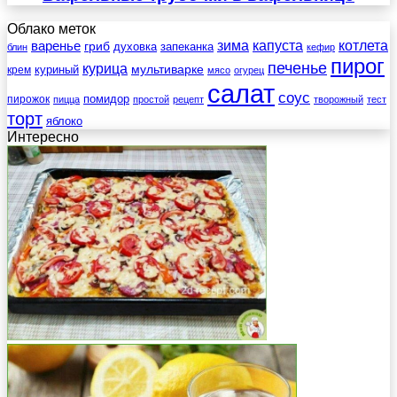
Облако меток
зима
котлета
варенье
капуста
гриб
духовка
запеканка
блин
кефир
пирог
печенье
курица
мультиварке
куриный
крем
мясо
огурец
салат
соус
помидор
пирожок
пицца
простой
рецепт
творожный
тест
торт
яблоко
Интересно