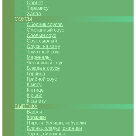
Сорбет
Тирамису
Халва
СОУСЫ
Сборник соусов
Сметанный соус
Соевый соус
Соус сырный
Соусы на зиму
Томатный соус
Маринады
Чесночный соус
Блюда в соусе
Горчица
Грибной соус
К мясу
К птице
К рыбе
К салату
ВЫПЕЧКА
Вафли
Коржики
Пироги, беляши, чебуреки
Блины, оладьи, сырники
Торты, пирожные