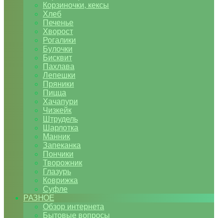
Корзиночки, кексы
Хлеб
Печенье
Хворост
Рогалики
Булочки
Бисквит
Пахлава
Лепешки
Пряники
Пицца
Хачапури
Чизкейк
Штрудель
Шарлотка
Манник
Запеканка
Пончики
Творожник
Глазурь
Коврижка
Суфле
РАЗНОЕ
Обзор интернета
Бытовые вопросы