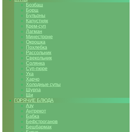
Бозбаш
Борщ
Бульоны
Капустняк
Крем-суп
Лагман
Минестроне
Окрошка
Похлебка
Рассольник
Свекольник
Солянка
Суп-пюре
Уха
Харчо
Холодные супы
Шурпа
Щи
ГОРЯЧИЕ БЛЮДА
Азу
Антрекот
Бабка
Бефстроганов
Бешбармак