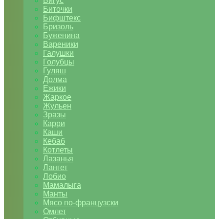
Бигус
Биточки
Бифштекс
Бризоль
Буженина
Вареники
Галушки
Голубцы
Гуляш
Долма
Ежики
Жаркое
Жульен
Зразы
Карри
Каши
Кебаб
Котлеты
Лазанья
Лангет
Лобио
Мамалыга
Манты
Мясо по-французски
Омлет