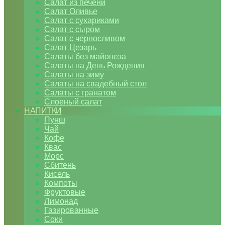
Салат из печени
Салат Оливье
Салат с сухариками
Салат с сыром
Салат с черносливом
Салат Цезарь
Салаты без майонеза
Салаты на День Рождения
Салаты на зиму
Салаты на свадебный стол
Салаты с гранатом
Слоеный салат
НАПИТКИ
Пунш
Чай
Кофе
Квас
Морс
Сбитень
Кисель
Компоты
Фруктовые
Лимонад
Газированные
Соки