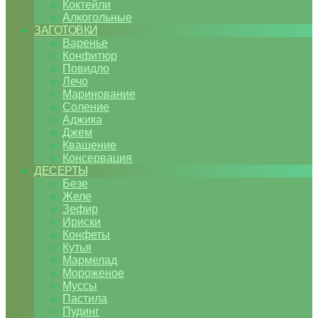
Коктейли
Алкогольные
ЗАГОТОВКИ
Варенье
Конфитюр
Повидло
Лечо
Маринование
Соление
Аджика
Джем
Квашение
Консервация
ДЕСЕРТЫ
Безе
Желе
Зефир
Ириски
Конфеты
Кутья
Мармелад
Мороженое
Муссы
Пастила
Пудинг