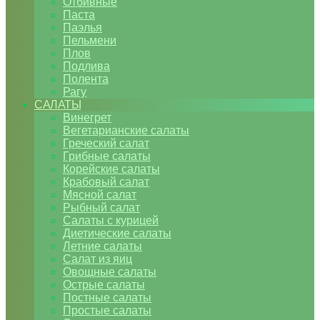
Отбивные
Паста
Паэлья
Пельмени
Плов
Подлива
Полента
Рагу
САЛАТЫ
Винегрет
Вегетарианские салаты
Греческий салат
Грибные салаты
Корейские салаты
Крабовый салат
Мясной салат
Рыбный салат
Салаты с курицей
Диетические салаты
Летние салаты
Салат из яиц
Овощные салаты
Острые салаты
Постные салаты
Простые салаты