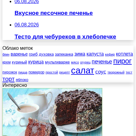
06.08.2026
Вкусное песочное печенье
06.08.2026
Тесто для чебуреков в хлебопечке
Облако меток
зима
котлета
варенье
капуста
гриб
духовка
запеканка
блин
кефир
пирог
печенье
курица
мультиварке
куриный
крем
мясо
огурец
салат
соус
помидор
пирожок
пицца
простой
рецепт
творожный
тест
торт
яблоко
Интересно