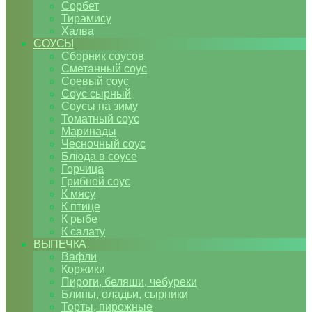
Сорбет
Тирамису
Халва
СОУСЫ
Сборник соусов
Сметанный соус
Соевый соус
Соус сырный
Соусы на зиму
Томатный соус
Маринады
Чесночный соус
Блюда в соусе
Горчица
Грибной соус
К мясу
К птице
К рыбе
К салату
ВЫПЕЧКА
Вафли
Коржики
Пироги, беляши, чебуреки
Блины, оладьи, сырники
Торты, пирожные