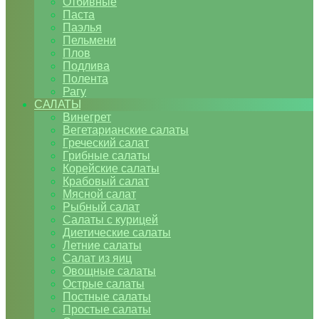
Отбивные
Паста
Паэлья
Пельмени
Плов
Подлива
Полента
Рагу
САЛАТЫ
Винегрет
Вегетарианские салаты
Греческий салат
Грибные салаты
Корейские салаты
Крабовый салат
Мясной салат
Рыбный салат
Салаты с курицей
Диетические салаты
Летние салаты
Салат из яиц
Овощные салаты
Острые салаты
Постные салаты
Простые салаты