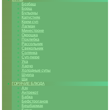
Бозбаш
Борщ
Бульоны
Капустняк
Крем-суп
Лагман
Минестроне
Окрошка
Похлебка
Рассольник
Свекольник
Солянка
Суп-пюре
Уха
Харчо
Холодные супы
Шурпа
Щи
ГОРЯЧИЕ БЛЮДА
Азу
Антрекот
Бабка
Бефстроганов
Бешбармак