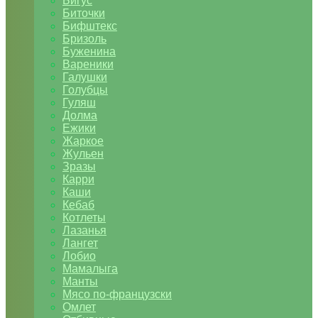
Бигус
Биточки
Бифштекс
Бризоль
Буженина
Вареники
Галушки
Голубцы
Гуляш
Долма
Ежики
Жаркое
Жульен
Зразы
Карри
Каши
Кебаб
Котлеты
Лазанья
Лангет
Лобио
Мамалыга
Манты
Мясо по-французски
Омлет