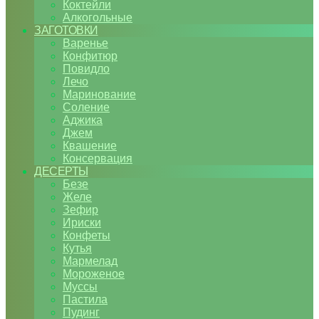
Коктейли
Алкогольные
ЗАГОТОВКИ
Варенье
Конфитюр
Повидло
Лечо
Маринование
Соление
Аджика
Джем
Квашение
Консервация
ДЕСЕРТЫ
Безе
Желе
Зефир
Ириски
Конфеты
Кутья
Мармелад
Мороженое
Муссы
Пастила
Пудинг