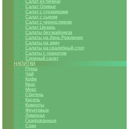
Салат из печени
Салат Оливье
Салат с сухариками
Салат с сыром
Салат с черносливом
Салат Цезарь
Салаты без майонеза
Салаты на День Рождения
Салаты на зиму
Салаты на свадебный стол
Салаты с гранатом
Слоеный салат
НАПИТКИ
Пунш
Чай
Кофе
Квас
Морс
Сбитень
Кисель
Компоты
Фруктовые
Лимонад
Газированные
Соки