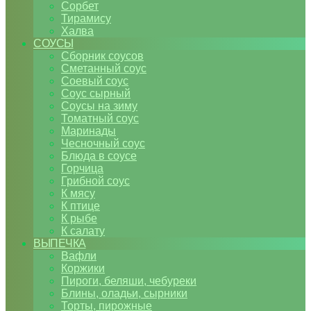
Сорбет
Тирамису
Халва
СОУСЫ
Сборник соусов
Сметанный соус
Соевый соус
Соус сырный
Соусы на зиму
Томатный соус
Маринады
Чесночный соус
Блюда в соусе
Горчица
Грибной соус
К мясу
К птице
К рыбе
К салату
ВЫПЕЧКА
Вафли
Коржики
Пироги, беляши, чебуреки
Блины, оладьи, сырники
Торты, пирожные