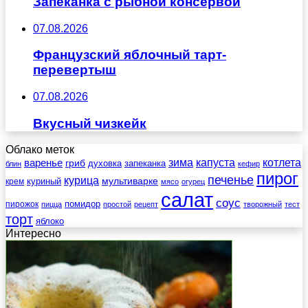
Запеканка с рыбной консервой
07.08.2026
Французский яблочный тарт-
перевертыш
07.08.2026
Вкусный чизкейк
Облако меток
зима
котлета
варенье
капуста
гриб
духовка
запеканка
блин
кефир
пирог
печенье
курица
мультиварке
куриный
крем
мясо
огурец
салат
соус
помидор
пирожок
пицца
простой
рецепт
творожный
тест
торт
яблоко
Интересно