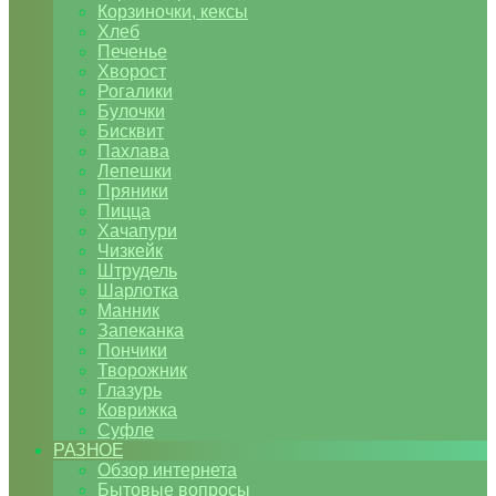
Корзиночки, кексы
Хлеб
Печенье
Хворост
Рогалики
Булочки
Бисквит
Пахлава
Лепешки
Пряники
Пицца
Хачапури
Чизкейк
Штрудель
Шарлотка
Манник
Запеканка
Пончики
Творожник
Глазурь
Коврижка
Суфле
РАЗНОЕ
Обзор интернета
Бытовые вопросы