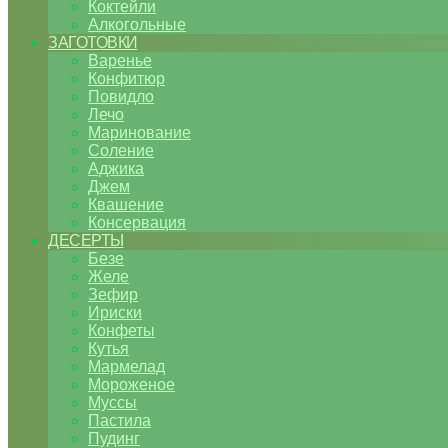
Коктейли
Алкогольные
ЗАГОТОВКИ
Варенье
Конфитюр
Повидло
Лечо
Маринование
Соление
Аджика
Джем
Квашение
Консервация
ДЕСЕРТЫ
Безе
Желе
Зефир
Ириски
Конфеты
Кутья
Мармелад
Мороженое
Муссы
Пастила
Пудинг