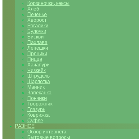
Корзиночки, кексы
Хлеб
Печенье
Хворост
Рогалики
Булочки
Бисквит
Пахлава
Лепешки
Пряники
Пицца
Хачапури
Чизкейк
Штрудель
Шарлотка
Манник
Запеканка
Пончики
Творожник
Глазурь
Коврижка
Суфле
РАЗНОЕ
Обзор интернета
Бытовые вопросы