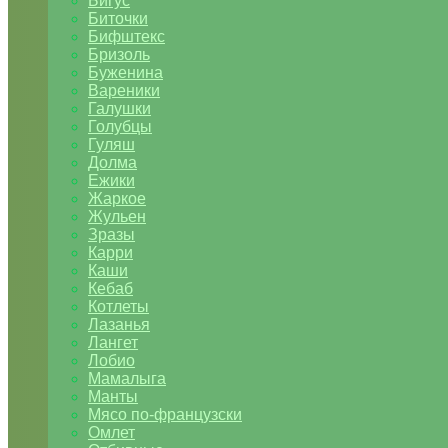
Бигус
Биточки
Бифштекс
Бризоль
Буженина
Вареники
Галушки
Голубцы
Гуляш
Долма
Ежики
Жаркое
Жульен
Зразы
Карри
Каши
Кебаб
Котлеты
Лазанья
Лангет
Лобио
Мамалыга
Манты
Мясо по-французски
Омлет