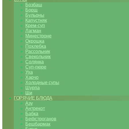
Бозбаш
Борщ
Бульоны
Капустняк
Крем-суп
Лагман
Минестроне
Окрошка
Похлебка
Рассольник
Свекольник
Солянка
Суп-пюре
Уха
Харчо
Холодные супы
Шурпа
Щи
ГОРЯЧИЕ БЛЮДА
Азу
Антрекот
Бабка
Бефстроганов
Бешбармак