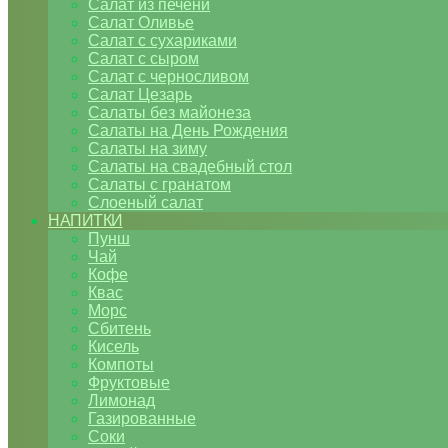
Салат из печени
Салат Оливье
Салат с сухариками
Салат с сыром
Салат с черносливом
Салат Цезарь
Салаты без майонеза
Салаты на День Рождения
Салаты на зиму
Салаты на свадебный стол
Салаты с гранатом
Слоеный салат
НАПИТКИ
Пунш
Чай
Кофе
Квас
Морс
Сбитень
Кисель
Компоты
Фруктовые
Лимонад
Газированные
Соки