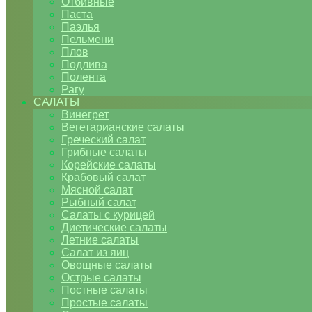
Отбивные
Паста
Паэлья
Пельмени
Плов
Подлива
Полента
Рагу
САЛАТЫ
Винегрет
Вегетарианские салаты
Греческий салат
Грибные салаты
Корейские салаты
Крабовый салат
Мясной салат
Рыбный салат
Салаты с курицей
Диетические салаты
Летние салаты
Салат из яиц
Овощные салаты
Острые салаты
Постные салаты
Простые салаты