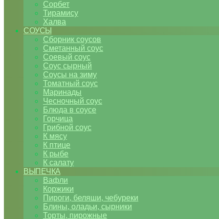
Сорбет
Тирамису
Халва
СОУСЫ
Сборник соусов
Сметанный соус
Соевый соус
Соус сырный
Соусы на зиму
Томатный соус
Маринады
Чесночный соус
Блюда в соусе
Горчица
Грибной соус
К мясу
К птице
К рыбе
К салату
ВЫПЕЧКА
Вафли
Коржики
Пироги, беляши, чебуреки
Блины, оладьи, сырники
Торты, пирожные